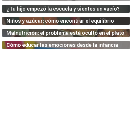
¿Tu hijo empezó la escuela y sientes un vacío?
Niños y azúcar: cómo encontrar el equilibrio
Malnutrición: el problema está oculto en el plato
Cómo educar las emociones desde la infancia