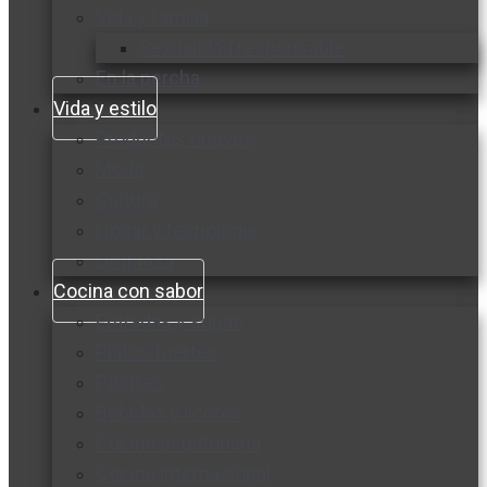
Vida y familia
Sexualidad responsable
En la percha
Vida y estilo
Productos nuevos
Moda
Cultura
Hogar y tecnología
Limpieza
Cocina con sabor
Entradas y sopas
Platos fuertes
Postres
Bebidas y licores
Cocina ecuatoriana
Cocina internacional