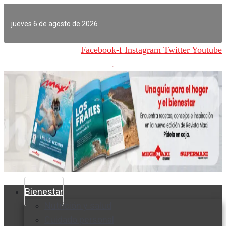
Ir
al
jueves 6 de agosto de 2026
contenido
Facebook-f
Instagram
Twitter
Youtube
Bienestar
Nutrición y salud
Cuidado personal