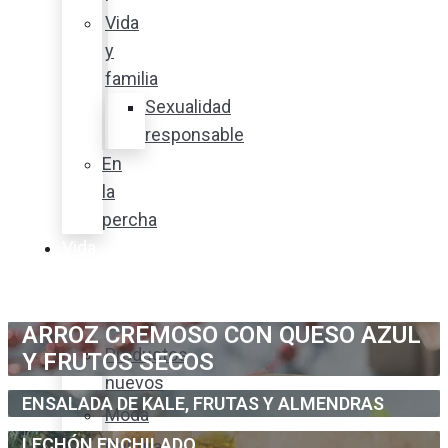
Vida
y
familia
Sexualidad
responsable
En
la
percha
Vida
y
estilo
ARROZ CREMOSO CON QUESO AZUL
Productos
Y FRUTOS SECOS
nuevos
ENSALADA DE KALE, FRUTAS Y ALMENDRAS
Moda
LECHÓN ENCHILADO
Cultura