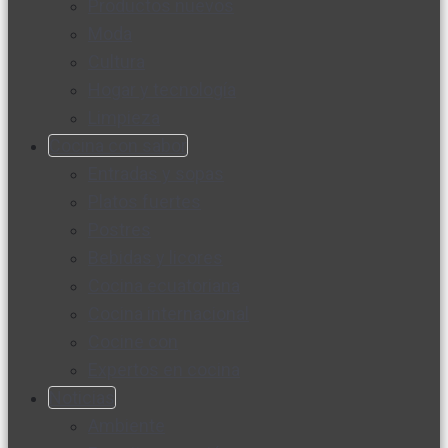
Productos nuevos
Moda
Cultura
Hogar y tecnología
Limpieza
Cocina con sabor
Entradas y sopas
Platos fuertes
Postres
Bebidas y licores
Cocina ecuatoriana
Cocina internacional
Cocine con
Expertos en cocina
Noticias
Ambiente