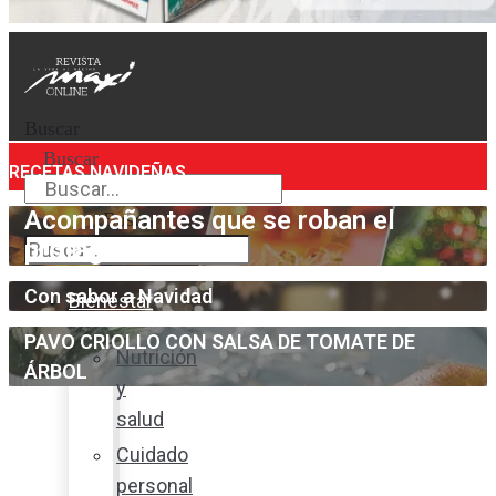
Buscar
Buscar
RECETAS NAVIDEÑAS
Acompañantes que se roban el
Buscar
protagonismo
Con sabor a Navidad
Bienestar
PAVO CRIOLLO CON SALSA DE TOMATE DE
Nutrición
ÁRBOL
y
salud
Cuidado
personal