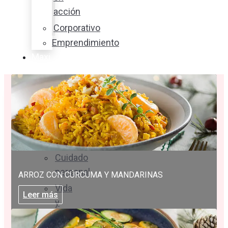
acción
Corporativo
Emprendimiento
Maxi
Guía
Bienestar
Nutrición
y
salud
Cuidado
personal
ARROZ CON CÚRCUMA Y MANDARINAS
Vida
Leer más
y
familia