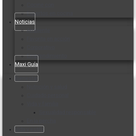
Cocine con
Expertos en cocina
Noticias
Ambiente
Favorita en acción
Corporativo
Emprendimiento
Maxi Guía
Bienestar
Nutrición y salud
Cuidado personal
Vida y familia
Sexualidad responsable
En la percha
Vida y estilo