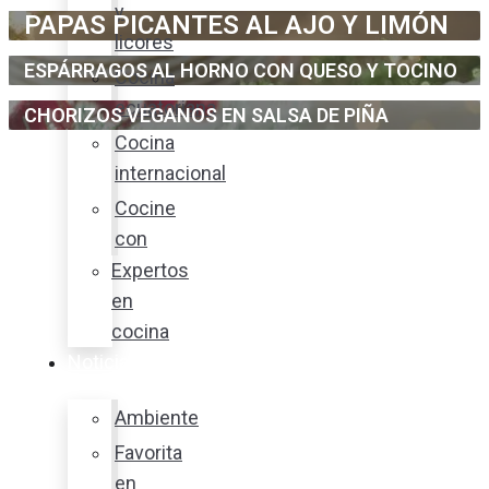
y
PAPAS PICANTES AL AJO Y LIMÓN
licores
ESPÁRRAGOS AL HORNO CON QUESO Y TOCINO
Cocina
ecuatoriana
CHORIZOS VEGANOS EN SALSA DE PIÑA
Cocina
internacional
Cocine
con
Expertos
en
cocina
Noticias
Ambiente
Favorita
en