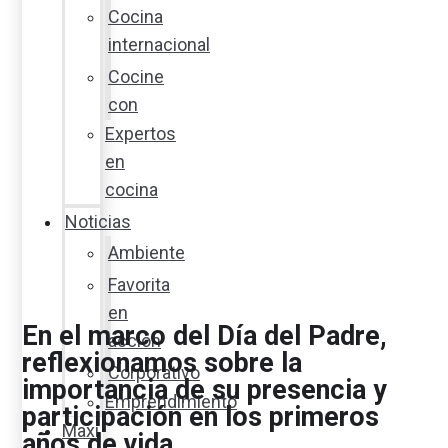
Cocina
internacional
Cocine
con
Expertos
en
cocina
Noticias
Ambiente
Favorita
en
En el marco del Día del Padre,
acción
reflexionamos sobre la
Corporativo
importancia de su presencia y
Emprendimiento
participación en los primeros
Maxi
años de vida.