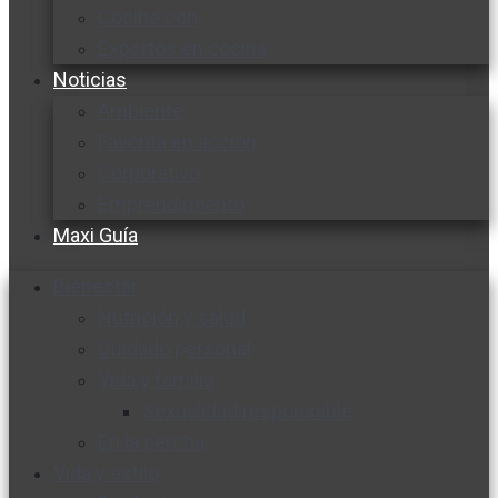
Cocine con
Expertos en cocina
Noticias
Ambiente
Favorita en acción
Corporativo
Emprendimiento
Maxi Guía
Bienestar
Nutrición y salud
Cuidado personal
Vida y familia
Sexualidad responsable
En la percha
Vida y estilo