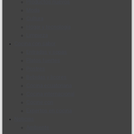
Productos nuevos
Moda
Cultura
Hogar y tecnología
Limpieza
Cocina con sabor
Entradas y sopas
Platos fuertes
Postres
Bebidas y licores
Cocina ecuatoriana
Cocina internacional
Cocine con
Expertos en cocina
Noticias
Ambiente