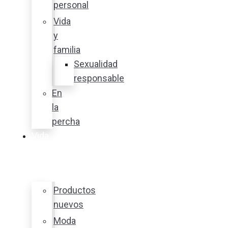
personal
Vida
y
familia
Sexualidad
responsable
En
la
percha
Vida
y
estilo
Productos
nuevos
Moda