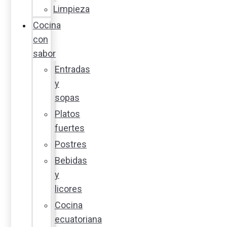
Limpieza
Cocina
con
sabor
Entradas
y
sopas
Platos
fuertes
Postres
Bebidas
y
licores
Cocina
ecuatoriana