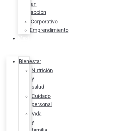
en
acción
Corporativo
Emprendimiento
Maxi
Guía
Bienestar
Nutrición
y
salud
Cuidado
personal
Vida
y
familia