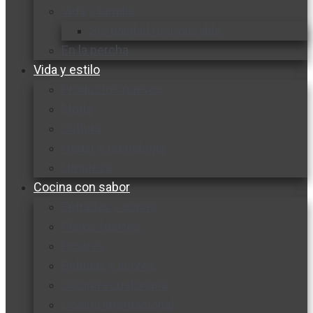
Vida y familia
Sexualidad responsable
En la percha
Vida y estilo
Productos nuevos
Moda
Cultura
Hogar y tecnología
Limpieza
Cocina con sabor
Entradas y sopas
Platos fuertes
Postres
Bebidas y licores
Cocina ecuatoriana
Cocina internacional