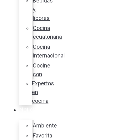
Bebidas
y
licores
Cocina
ecuatoriana
Cocina
internacional
Cocine
con
Expertos
en
cocina
Noticias
Ambiente
Favorita