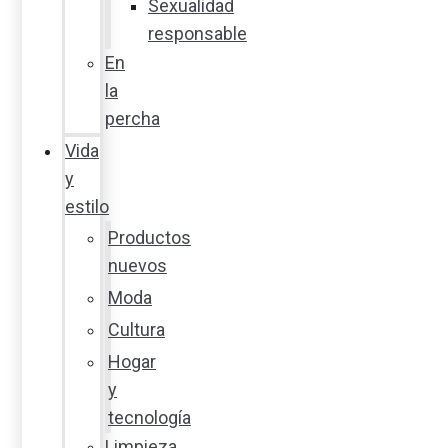
Sexualidad
responsable
En
la
percha
Vida
y
estilo
Productos
nuevos
Moda
Cultura
Hogar
y
tecnología
Limpieza