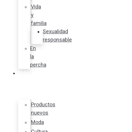
Vida
y
familia
Sexualidad
responsable
En
la
percha
Vida
y
estilo
Productos
nuevos
Moda
Cultura