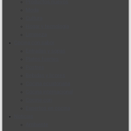
Productos nuevos
Moda
Cultura
Hogar y tecnología
Limpieza
Cocina con sabor
Entradas y sopas
Platos fuertes
Postres
Bebidas y licores
Cocina ecuatoriana
Cocina internacional
Cocine con
Expertos en cocina
Noticias
Ambiente