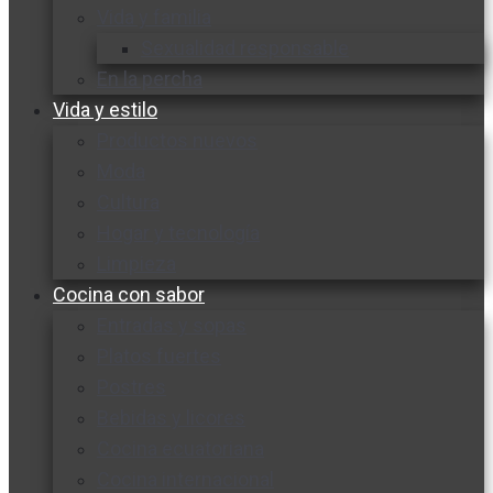
Vida y familia
Sexualidad responsable
En la percha
Vida y estilo
Productos nuevos
Moda
Cultura
Hogar y tecnología
Limpieza
Cocina con sabor
Entradas y sopas
Platos fuertes
Postres
Bebidas y licores
Cocina ecuatoriana
Cocina internacional