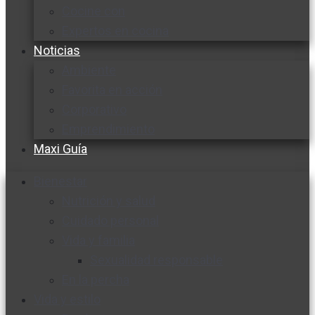
Cocine con
Expertos en cocina
Noticias
Ambiente
Favorita en acción
Corporativo
Emprendimiento
Maxi Guía
Bienestar
Nutrición y salud
Cuidado personal
Vida y familia
Sexualidad responsable
En la percha
Vida y estilo