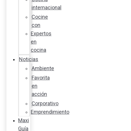
internacional
Cocine
con
Expertos
en
cocina
Noticias
Ambiente
Favorita
en
acción
Corporativo
Emprendimiento
Maxi
Guía