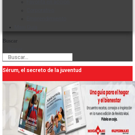
Favorita en acción
Corporativo
Emprendimiento
Maxi Guía
Buscar
Buscar
Sérum, el secreto de la juventud