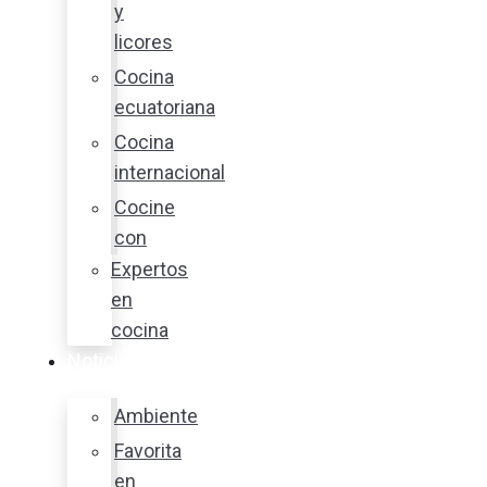
y
licores
Cocina
ecuatoriana
Cocina
internacional
Cocine
con
Expertos
en
cocina
Noticias
Ambiente
Favorita
en