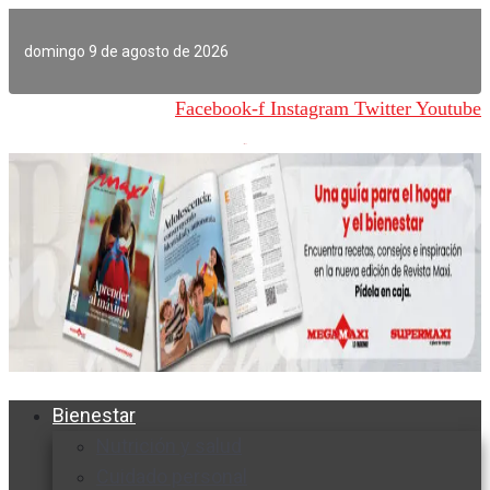
Ir
al
domingo 9 de agosto de 2026
contenido
Facebook-f
Instagram
Twitter
Youtube
Bienestar
Nutrición y salud
Cuidado personal