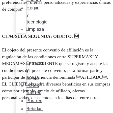
preferenciales, ofertas personalizadas y experiencias únicas
Hogar
de compra.
y
tecnología
Limpieza
Cocina
CLÁUSULA SEGUNDA: OBJETO. 
con
El objeto del presente convenio de afiliación es la
sabor
regulación de las condiciones entre SUPERMAXI Y
Entradas
MEGAMAXI y EL CLIENTE que se registre y acepte las
y
condiciones del presente convenio, para formar parte y
sopas
participar de la experiencia denominada AFILIADO.
EL CLIENTE obtendrá diversos beneficios en sus compras
Platos
como por ejemplo, precio de afiliado, ofertas
fuertes
personalizadas, descuentos en los días de, entre otros.
Postres
Bebidas