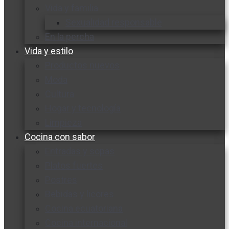
Vida y familia
Sexualidad responsable
En la percha
Vida y estilo
Productos nuevos
Moda
Cultura
Hogar y tecnología
Limpieza
Cocina con sabor
Entradas y sopas
Platos fuertes
Postres
Bebidas y licores
Cocina ecuatoriana
Cocina internacional