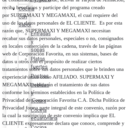
reciba beneficios y participe del programa creado
Cocina
por SUPERMAXI Y MEGAMAXI, el cual requiere del
con
uso de los datos personales de EL CLIENTE. Es por esta
sabor
razón que, SUPERMAXI Y MEGAMAXI necesitan
Entradas
recabar sus datos personales, especiales o no, consignados
y
en locales comerciales de la cadena, través de las páginas
sopas
web
de Corporación Favorita
,
en sus sistemas, bases de
Platos
datos u otros con el propósito de realizar ciertos
fuertes
tratamientos sobre sus datos personales que le brinden una
Postres
experiencia única como AFILIADO. SUPERMAXI Y
MEGAMAXI realizarán el tratamiento de sus datos
Bebidas
conforme los términos establecidos en la Política de
y
Privacidad de Corporación Favorita C.A. Dicha Política de
licores
Privacidad forma parte integral de este convenio, razón por
Cocina
la cual la suscripción de este convenio implica que EL
ecuatoriana
CLIENTE expresamente declara que conoce, comprende y
Cocina