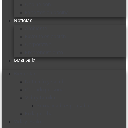
Cocine con
Expertos en cocina
Noticias
Ambiente
Favorita en acción
Corporativo
Emprendimiento
Maxi Guía
Bienestar
Nutrición y salud
Cuidado personal
Vida y familia
Sexualidad responsable
En la percha
Vida y estilo