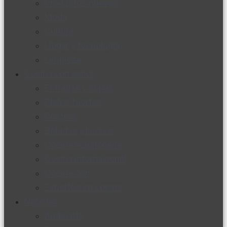
Productos nuevos
Moda
Cultura
Hogar y tecnología
Limpieza
Cocina con sabor
Entradas y sopas
Platos fuertes
Postres
Bebidas y licores
Cocina ecuatoriana
Cocina internacional
Cocine con
Expertos en cocina
Noticias
Ambiente