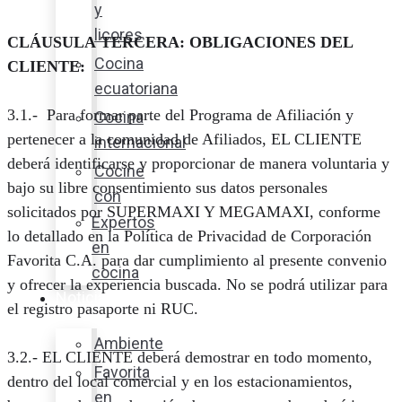
y
licores
CLÁUSULA TERCERA: OBLIGACIONES DEL
Cocina
CLIENTE:
ecuatoriana
3.1.- Para formar parte del Programa de Afiliación y
Cocina
pertenecer a la comunidad de Afiliados, EL CLIENTE
internacional
deberá identificarse y proporcionar de manera voluntaria y
Cocine
bajo su libre consentimiento sus datos personales
con
solicitados por SUPERMAXI Y MEGAMAXI, conforme
Expertos
lo detallado en la Política de Privacidad de Corporación
en
Favorita C.A. para dar cumplimiento al presente convenio
cocina
y ofrecer la experiencia buscada. No se podrá utilizar para
Noticias
el registro pasaporte ni RUC.
Ambiente
3.2.- EL CLIENTE deberá demostrar en todo momento,
Favorita
dentro del local comercial y en los estacionamientos,
en