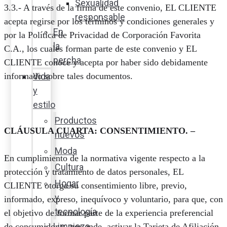
Sexualidad
3.3.- A través de la firma de este convenio, EL CLIENTE
responsable
acepta regirse por los términos y condiciones generales y
En
por la Política de Privacidad de Corporación Favorita
la
C.A., los cuales forman parte de este convenio y EL
percha
CLIENTE conoce y acepta por haber sido debidamente
Vida
informado sobre tales documentos.
y
estilo
Productos
CLÁUSULA CUARTA: CONSENTIMIENTO. –
nuevos
Moda
En cumplimiento de la normativa vigente respecto a la
Cultura
protección y tratamiento de datos personales, EL
Hogar
CLIENTE otorga su consentimiento libre, previo,
y
informado, expreso, inequívoco y voluntario, para que, con
tecnología
el objetivo de formar parte de la experiencia preferencial
Limpieza
de consumidor y, por ende, activar la Tarjeta de Afiliación,