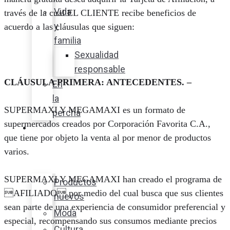
Vida
través de la cual EL CLIENTE recibe beneficios de
y
acuerdo a las cláusulas que siguen:
familia
Sexualidad
responsable
CLÁUSULA PRIMERA: ANTECEDENTES. –
En
la
SUPERMAXI Y MEGAMAXI es un formato de
percha
supermercados creados por Corporación Favorita C.A.,
Vida
que tiene por objeto la venta al por menor de productos
y
varios.
estilo
SUPERMAXI Y MEGAMAXI han creado el programa de
Productos
AFILIADO por medio del cual busca que sus clientes
nuevos
sean parte de una experiencia de consumidor preferencial y
Moda
especial, recompensando sus consumos mediante precios
Cultura