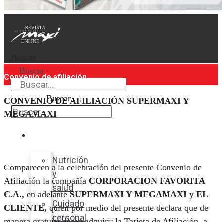
Buscar
Buscar
Convenio de afiliación
Buscar
CONVENIO DE AFILIACIÓN SUPERMAXI Y
MEGAMAXI
Bienestar
Nutrición
Comparecen a la celebración del presente Convenio de
y
Afiliación la compañía
CORPORACION FAVORITA
salud
C.A.,
en adelante
SUPERMAXI Y MEGAMAXI
y
EL
Cuidado
CLIENTE,
quien por medio del presente declara que de
personal
manera gratuita desea adquirir la Tarjeta de Afiliación, a