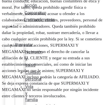
buena conducta, educación, buenas costumbres de ética y
acción
moral. Por tanto, queda prohibido agredir física o
Corporativo
verbalmente, menoscabar, acosar u ofender a los
Emprendimiento
colaboradores, afiliados, clientes, proveedores, personal de
Maxi
seguridad o administradores. Queda también prohibido
Guía
dañar la propiedad, robar, sustraer mercadería, o llevar a
cabo cualquier acción prohibida por la ley. Si se cometiera
Bienestar
cualquier de estas acciones, SUPERMAXI Y
MEGAMAXI se reservan el derecho de cancelar la
Nutrición
afiliación de EL CLIENTE y negar su entrada a sus
y
establecimientos comerciales, así como de iniciar las
salud
acciones legales que le asisten; SUPERMAXI Y
Cuidado
MEGAMAXI incluso podrán la categoría de AFILIADO.
personal
Se deja expresa constancia de que SUPERMAXI Y
Vida
MEGAMAXI no serán responsable por ningún incidente
y
entre clientes y terceros involucrados.
familia