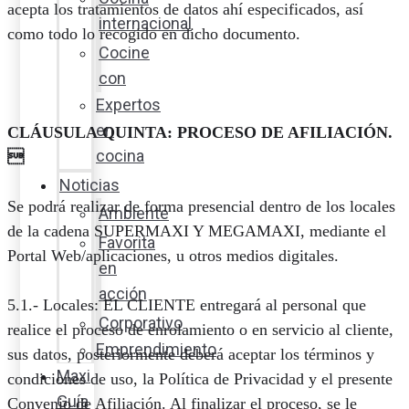
acepta los tratamientos de datos ahí especificados, así
internacional
como todo lo recogido en dicho documento.
Cocine
con
Expertos
en
CLÁUSULA QUINTA: PROCESO DE AFILIACIÓN.
cocina

Noticias
Se podrá realizar de forma presencial dentro de los locales
Ambiente
de la cadena SUPERMAXI Y MEGAMAXI, mediante el
Favorita
Portal Web/aplicaciones, u otros medios digitales.
en
acción
5.1.- Locales: EL CLIENTE entregará al personal que
Corporativo
realice el proceso de enrolamiento o en servicio al cliente,
Emprendimiento
sus datos, posteriormente deberá aceptar los términos y
Maxi
condiciones de uso, la Política de Privacidad y el presente
Guía
Convenio de Afiliación. Al finalizar el proceso, se le