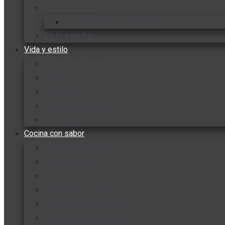
Vida y familia
Sexualidad responsable
En la percha
Vida y estilo
Productos nuevos
Moda
Cultura
Hogar y tecnología
Limpieza
Cocina con sabor
Entradas y sopas
Platos fuertes
Postres
Bebidas y licores
Cocina ecuatoriana
Cocina internacional