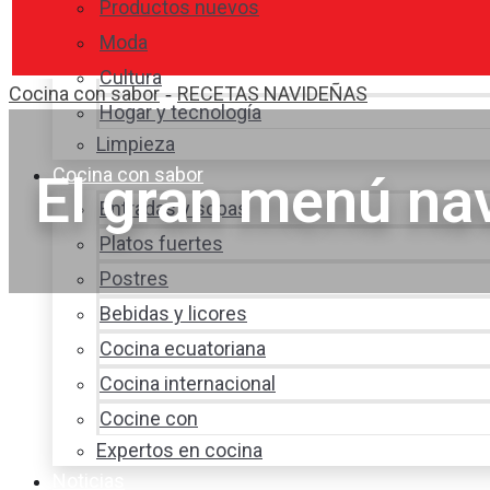
Productos nuevos
Moda
Cultura
Cocina con sabor
RECETAS NAVIDEÑAS
-
Hogar y tecnología
Limpieza
Cocina con sabor
El gran menú na
Entradas y sopas
Platos fuertes
Postres
Bebidas y licores
Cocina ecuatoriana
Cocina internacional
Cocine con
Expertos en cocina
Noticias