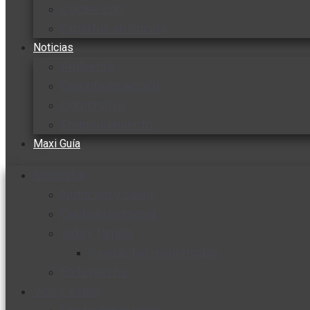
Cocine con
Expertos en cocina
Noticias
Ambiente
Favorita en acción
Corporativo
Emprendimiento
Maxi Guía
Bienestar
Nutrición y salud
Cuidado personal
Vida y familia
Sexualidad responsable
En la percha
Vida y estilo