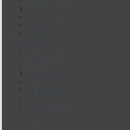
Productos nuevos
Moda
Cultura
Hogar y tecnología
Limpieza
Cocina con sabor
Entradas y sopas
Platos fuertes
Postres
Bebidas y licores
Cocina ecuatoriana
Cocina internacional
Cocine con
Expertos en cocina
Noticias
Ambiente