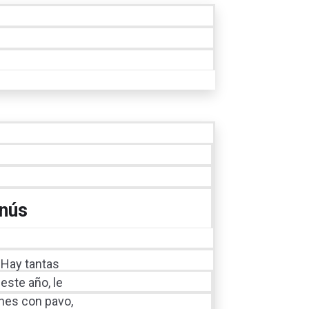
enús
 Hay tantas
este año, le
nes con pavo,