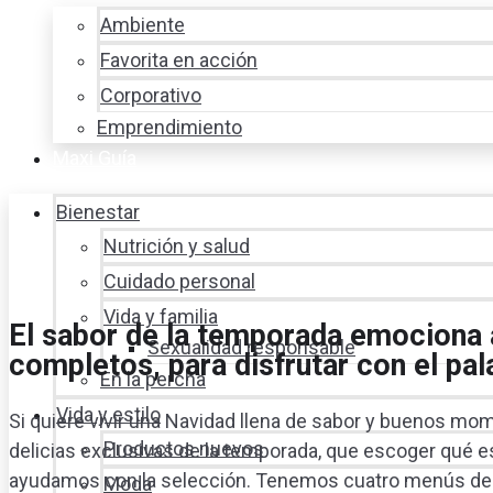
Ambiente
Favorita en acción
Corporativo
Emprendimiento
Maxi Guía
Bienestar
Nutrición y salud
Cuidado personal
Vida y familia
El sabor de la temporada emociona 
Sexualidad responsable
completos, para disfrutar con el pal
En la percha
Vida y estilo
Si quiere vivir una Navidad llena de sabor y buenos mome
Productos nuevos
delicias exclusivas de la temporada, que escoger qué es 
ayudamos con la selección. Tenemos cuatro menús de sa
Moda