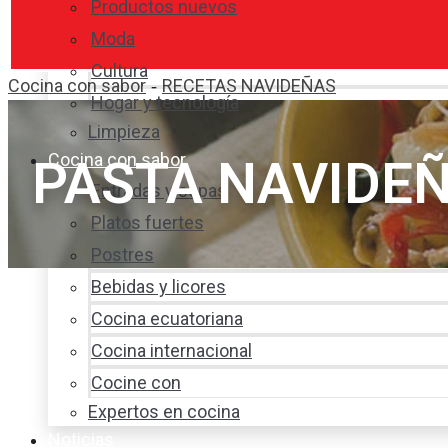
Productos nuevos
Moda
Cultura
Cocina con sabor
RECETAS NAVIDEÑAS
-
Hogar y tecnología
Limpieza
Cocina con sabor
PASTA NAVIDE
Entradas y sopas
Platos fuertes
Postres
Bebidas y licores
Cocina ecuatoriana
Cocina internacional
Cocine con
Expertos en cocina
Noticias