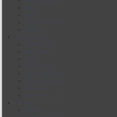
Productos nuevos
Moda
Cultura
Hogar y tecnología
Limpieza
Cocina con sabor
Entradas y sopas
Platos fuertes
Postres
Bebidas y licores
Cocina ecuatoriana
Cocina internacional
Cocine con
Expertos en cocina
Noticias
Ambiente