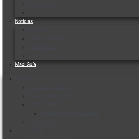
Cocine con
Expertos en cocina
Noticias
Ambiente
Favorita en acción
Corporativo
Emprendimiento
Maxi Guía
Bienestar
Nutrición y salud
Cuidado personal
Vida y familia
Sexualidad responsable
En la percha
Vida y estilo