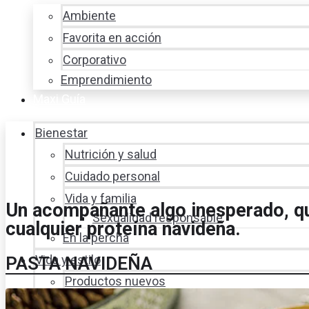
Ambiente
Favorita en acción
Corporativo
Emprendimiento
Maxi Guía
Bienestar
Nutrición y salud
Cuidado personal
Vida y familia
Un acompañante algo inesperado, q
Sexualidad responsable
cualquier proteína navideña.
En la percha
Vida y estilo
PASTA NAVIDEÑA
Productos nuevos
Moda