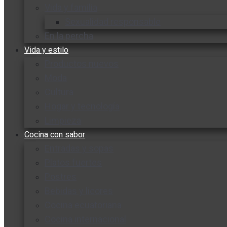
Vida y familia
Sexualidad responsable
En la percha
Vida y estilo
Productos nuevos
Moda
Cultura
Hogar y tecnología
Limpieza
Cocina con sabor
Entradas y sopas
Platos fuertes
Postres
Bebidas y licores
Cocina ecuatoriana
Cocina internacional