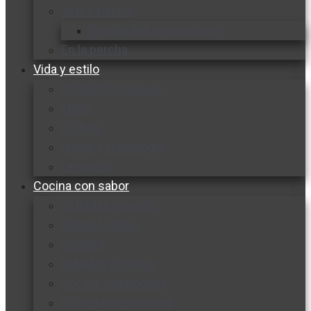
Vida y familia
Sexualidad responsable
En la percha
Vida y estilo
Productos nuevos
Moda
Cultura
Hogar y tecnología
Limpieza
Cocina con sabor
Entradas y sopas
Platos fuertes
Postres
Bebidas y licores
Cocina ecuatoriana
Cocina internacional