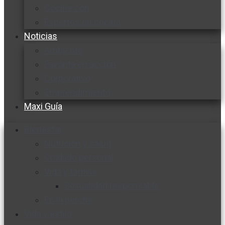
Cocine con
Expertos en cocina
Noticias
Ambiente
Favorita en acción
Corporativo
Emprendimiento
Maxi Guía
Bienestar
Nutrición y salud
Cuidado personal
Vida y familia
Sexualidad responsable
En la percha
Vida y estilo