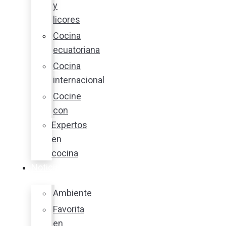
y
licores
Cocina
ecuatoriana
Cocina
internacional
Cocine
con
Expertos
en
cocina
Noticias
Ambiente
Favorita
en