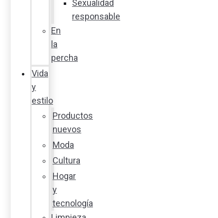
Sexualidad
responsable
En
la
percha
Vida
y
estilo
Productos
nuevos
Moda
Cultura
Hogar
y
tecnología
Limpieza