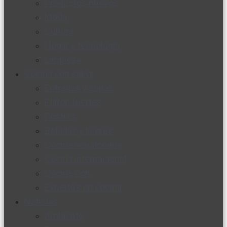
Productos nuevos
Moda
Cultura
Hogar y tecnología
Limpieza
Cocina con sabor
Entradas y sopas
Platos fuertes
Postres
Bebidas y licores
Cocina ecuatoriana
Cocina internacional
Cocine con
Expertos en cocina
Noticias
Ambiente