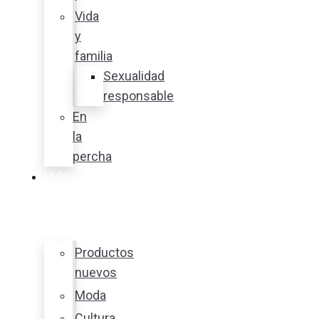
Vida
y
familia
Sexualidad
responsable
En
la
percha
Vida
y
estilo
Productos
nuevos
Moda
Cultura