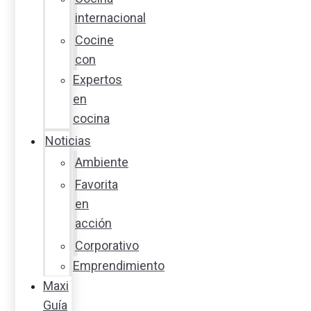
internacional
Cocine
con
Expertos
en
cocina
Noticias
Ambiente
Favorita
en
acción
Corporativo
Emprendimiento
Maxi
Guía