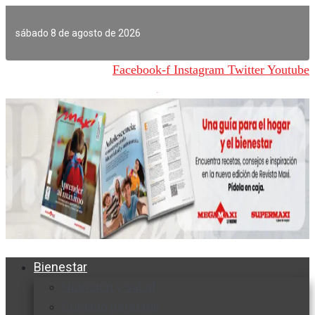
Ir
al
sábado 8 de agosto de 2026
contenido
Facebook-f
Instagram
Twitter
Youtube
Bienestar
Nutrición y salud
Cuidado personal