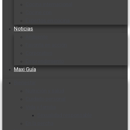
Cocina internacional
Cocine con
Expertos en cocina
Noticias
Ambiente
Favorita en acción
Corporativo
Emprendimiento
Maxi Guía
Bienestar
Nutrición y salud
Cuidado personal
Vida y familia
Sexualidad responsable
En la percha