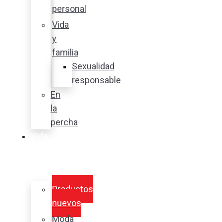
personal
Vida
y
familia
Sexualidad
responsable
En
la
percha
Vida
y
estilo
Productos
nuevos
Moda