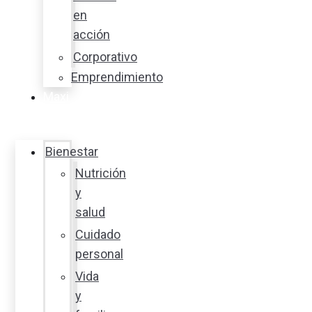
en
acción
Corporativo
Emprendimiento
Maxi
Guía
Bienestar
Nutrición
y
salud
Cuidado
personal
Vida
y