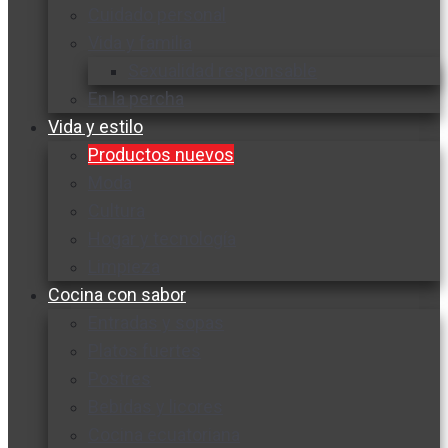
Cuidado personal
Vida y familia
Sexualidad responsable
En la percha
Vida y estilo
Productos nuevos
Moda
Cultura
Hogar y tecnología
Limpieza
Cocina con sabor
Entradas y sopas
Platos fuertes
Postres
Bebidas y licores
Cocina ecuatoriana