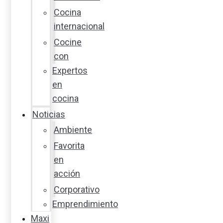
Cocina
internacional
Cocine
con
Expertos
en
cocina
Noticias
Ambiente
Favorita
en
acción
Corporativo
Emprendimiento
Maxi