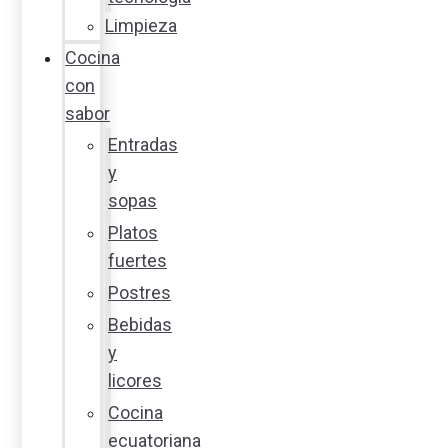
Limpieza
Cocina
con
sabor
Entradas
y
sopas
Platos
fuertes
Postres
Bebidas
y
licores
Cocina
ecuatoriana