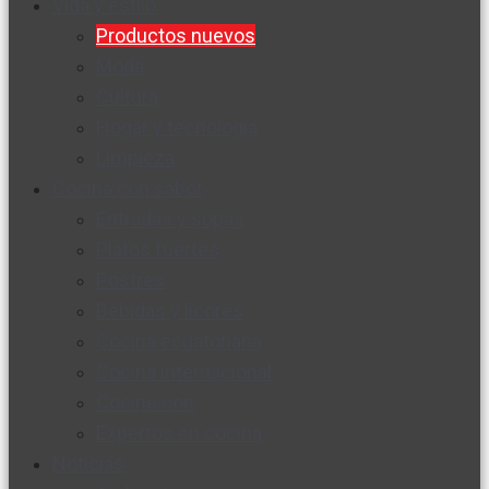
Vida y estilo
Productos nuevos
Moda
Cultura
Hogar y tecnología
Limpieza
Cocina con sabor
Entradas y sopas
Platos fuertes
Postres
Bebidas y licores
Cocina ecuatoriana
Cocina internacional
Cocine con
Expertos en cocina
Noticias