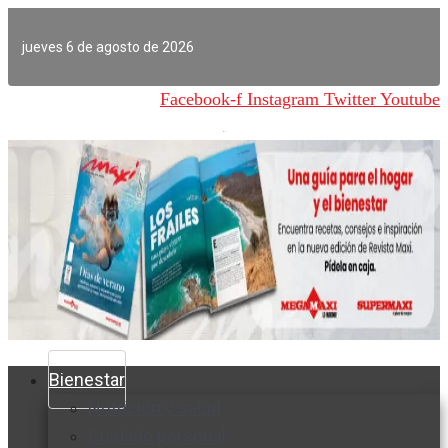
Ir
al
jueves 6 de agosto de 2026
contenido
Facebook-f
Instagram
Twitter
Youtube
Bienestar
Nutrición y salud
Cuidado personal