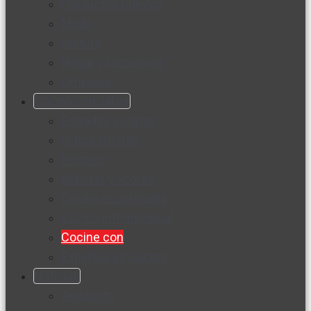
Productos nuevos
Moda
Cultura
Hogar y tecnología
Limpieza
Cocina con sabor
Entradas y sopas
Platos fuertes
Postres
Bebidas y licores
Cocina ecuatoriana
Cocina internacional
Cocine con
Expertos en cocina
Noticias
Ambiente