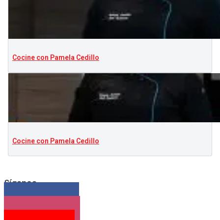
Cocine con Pamela Cedillo
Cocine con Pamela Cedillo
Síganos
Facebook
Instagram