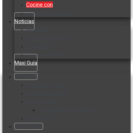
Cocine con
Expertos en cocina
Noticias
Ambiente
Favorita en acción
Corporativo
Emprendimiento
Maxi Guía
Bienestar
Nutrición y salud
Cuidado personal
Vida y familia
Sexualidad responsable
En la percha
Vida y estilo