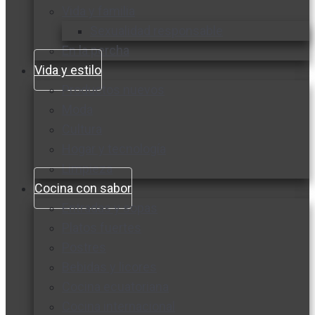
Vida y familia
Sexualidad responsable
En la percha
Vida y estilo
Productos nuevos
Moda
Cultura
Hogar y tecnología
Limpieza
Cocina con sabor
Entradas y sopas
Platos fuertes
Postres
Bebidas y licores
Cocina ecuatoriana
Cocina internacional