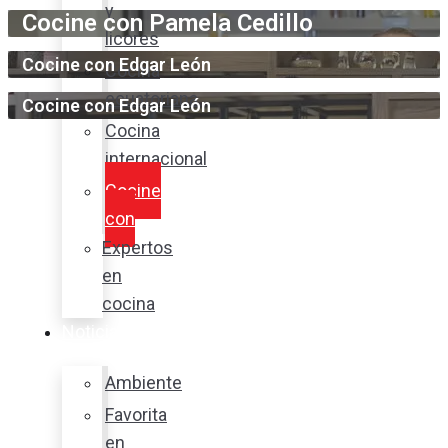
y
Cocine con Pamela Cedillo
licores
Cocine con Edgar León
Cocina
ecuatoriana
Cocine con Edgar León
Cocina
internacional
Cocine
con
Expertos
en
cocina
Noticias
Ambiente
Favorita
en