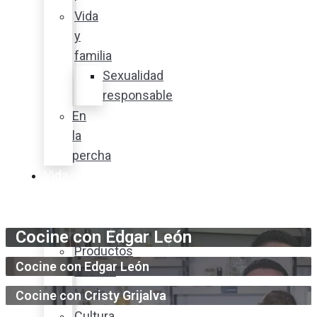
Vida
y
familia
Sexualidad
responsable
En
la
percha
Vida
y
estilo
Cocine con Edgar León
Productos
Cocine con Edgar León
nuevos
Moda
Cocine con Cristy Grijalva
Cultura