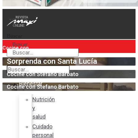
Buscar
Buscar
Cocine con
Sorprenda con Santa Lucía
Buscar
Cocine con Stefano Barbato
Bienestar
Cocine con Stefano Barbato
Nutrición
y
salud
Cuidado
personal