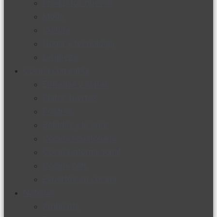
Productos nuevos
Moda
Cultura
Hogar y tecnología
Limpieza
Cocina con sabor
Entradas y sopas
Platos fuertes
Postres
Bebidas y licores
Cocina ecuatoriana
Cocina internacional
Cocine con
Expertos en cocina
Noticias
Ambiente