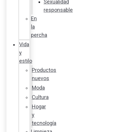
Sexualidad
responsable
En
la
percha
Vida
y
estilo
Productos
nuevos
Moda
Cultura
Hogar
y
tecnología
Limpieza