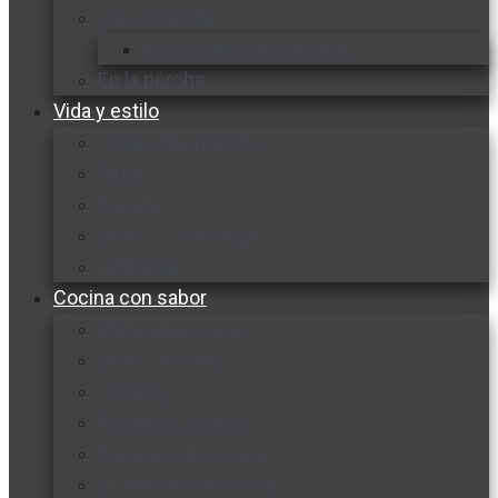
Vida y familia
Sexualidad responsable
En la percha
Vida y estilo
Productos nuevos
Moda
Cultura
Hogar y tecnología
Limpieza
Cocina con sabor
Entradas y sopas
Platos fuertes
Postres
Bebidas y licores
Cocina ecuatoriana
Cocina internacional