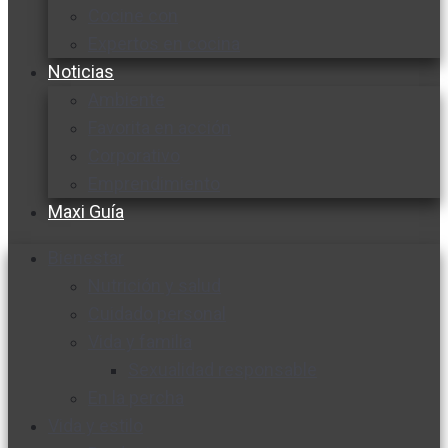
Cocine con
Expertos en cocina
Noticias
Ambiente
Favorita en acción
Corporativo
Emprendimiento
Maxi Guía
Bienestar
Nutrición y salud
Cuidado personal
Vida y familia
Sexualidad responsable
En la percha
Vida y estilo