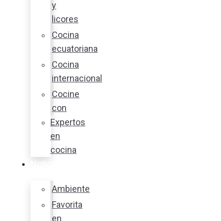
y
licores
Cocina
ecuatoriana
Cocina
internacional
Cocine
con
Expertos
en
cocina
Noticias
Ambiente
Favorita
en