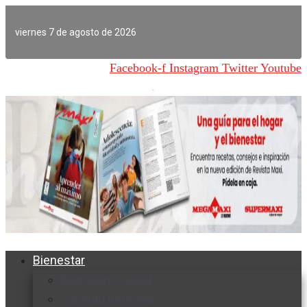
Ir
al
viernes 7 de agosto de 2026
contenido
Facebook-f
Instagram
Twitter
Youtube
Bienestar
Nutrición y salud
Cuidado personal