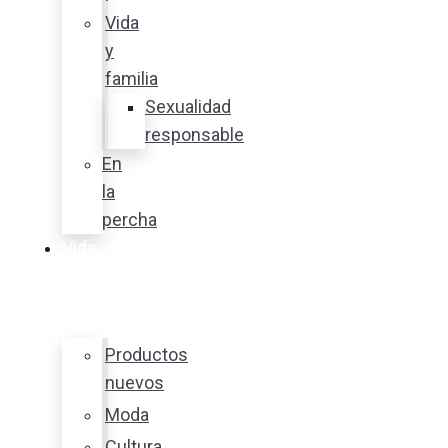
Vida
y
familia
Sexualidad
responsable
En
la
percha
Vida
y
estilo
Productos
nuevos
Moda
Cultura