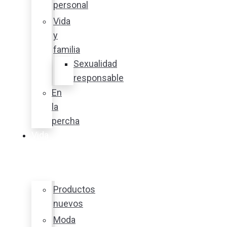
personal
Vida
y
familia
Sexualidad
responsable
En
la
percha
Vida
y
estilo
Productos
nuevos
Moda