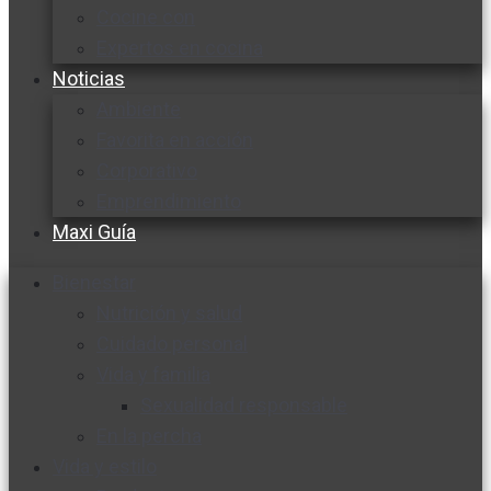
Cocine con
Expertos en cocina
Noticias
Ambiente
Favorita en acción
Corporativo
Emprendimiento
Maxi Guía
Bienestar
Nutrición y salud
Cuidado personal
Vida y familia
Sexualidad responsable
En la percha
Vida y estilo