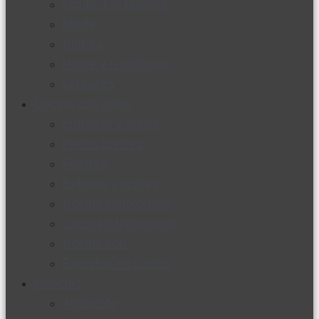
Productos nuevos
Moda
Cultura
Hogar y tecnología
Limpieza
Cocina con sabor
Entradas y sopas
Platos fuertes
Postres
Bebidas y licores
Cocina ecuatoriana
Cocina internacional
Cocine con
Expertos en cocina
Noticias
Ambiente