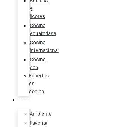
Bebidas
y
licores
Cocina
ecuatoriana
Cocina
internacional
Cocine
con
Expertos
en
cocina
Noticias
Ambiente
Favorita