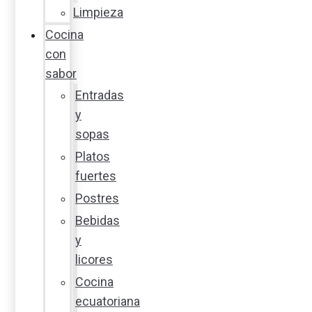
Limpieza
Cocina
con
sabor
Entradas
y
sopas
Platos
fuertes
Postres
Bebidas
y
licores
Cocina
ecuatoriana