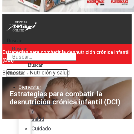
Buscar
Buscar
Estrategias para combatir la desnutrición crónica infantil
(DCI)
Buscar
Bienestar
Nutrición y salud
-
Bienestar
Estrategias para combatir la
desnutrición crónica infantil (DCI)
Nutrición
y
salud
Cuidado