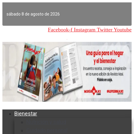
Ir
al
sábado 8 de agosto de 2026
contenido
Facebook-f
Instagram
Twitter
Youtube
Bienestar
Nutrición y salud
Cuidado personal