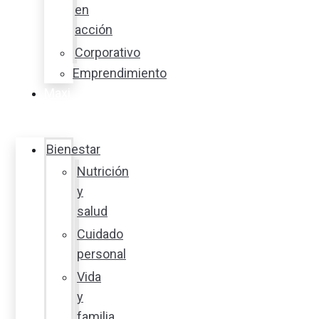
en
acción
Corporativo
Emprendimiento
Maxi
Guía
Bienestar
Nutrición
y
salud
Cuidado
personal
Vida
y
familia