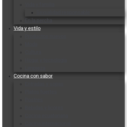
Vida y familia
Sexualidad responsable
En la percha
Vida y estilo
Productos nuevos
Moda
Cultura
Hogar y tecnología
Limpieza
Cocina con sabor
Entradas y sopas
Platos fuertes
Postres
Bebidas y licores
Cocina ecuatoriana
Cocina internacional