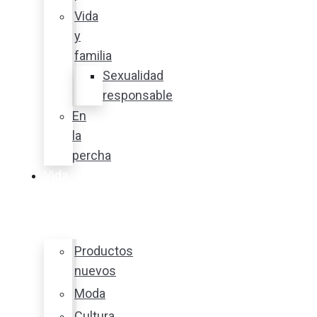
Vida
y
familia
Sexualidad
responsable
En
la
percha
Vida
y
estilo
Productos
nuevos
Moda
Cultura