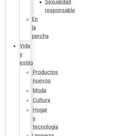
Sexualidad
responsable
En
la
percha
Vida
y
estilo
Productos
nuevos
Moda
Cultura
Hogar
y
tecnología
Limpieza