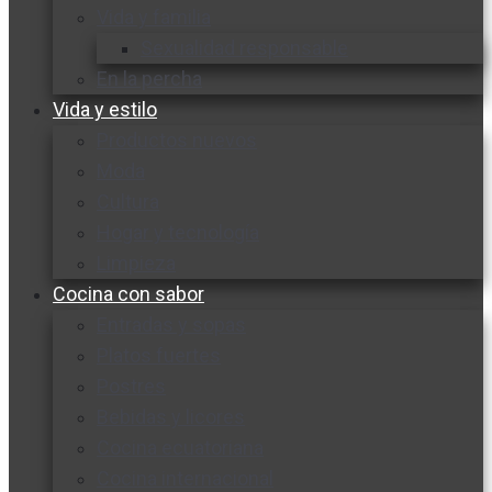
Vida y familia
Sexualidad responsable
En la percha
Vida y estilo
Productos nuevos
Moda
Cultura
Hogar y tecnología
Limpieza
Cocina con sabor
Entradas y sopas
Platos fuertes
Postres
Bebidas y licores
Cocina ecuatoriana
Cocina internacional