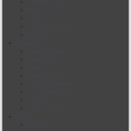
Productos nuevos
Moda
Cultura
Hogar y tecnología
Limpieza
Cocina con sabor
Entradas y sopas
Platos fuertes
Postres
Bebidas y licores
Cocina ecuatoriana
Cocina internacional
Cocine con
Expertos en cocina
Noticias
Ambiente