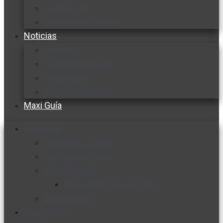
Cocine con
Expertos en cocina
Noticias
Ambiente
Favorita en acción
Corporativo
Emprendimiento
Maxi Guía
Bienestar
Nutrición y salud
Cuidado personal
Vida y familia
Sexualidad responsable
En la percha
Vida y estilo