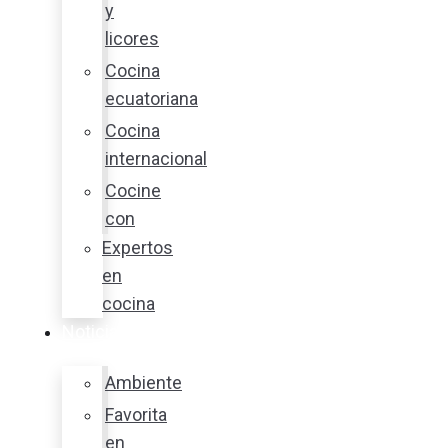
y
licores
Cocina
ecuatoriana
Cocina
internacional
Cocine
con
Expertos
en
cocina
Noticias
Ambiente
Favorita
en