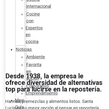
internacional
Cocine
con
Expertos
en
cocina
Noticias
Ambiente
Favorita
en
Desde 1938, la empresa le
acción
ofrece diversidad de alternativas
Corporativo
top para lucirse en la repostería.
Emprendimiento
Maxi
Harinas, premezclas y alimentos listos. Santa
Guía
Lucía es su mejor opción al pensar en repostería.