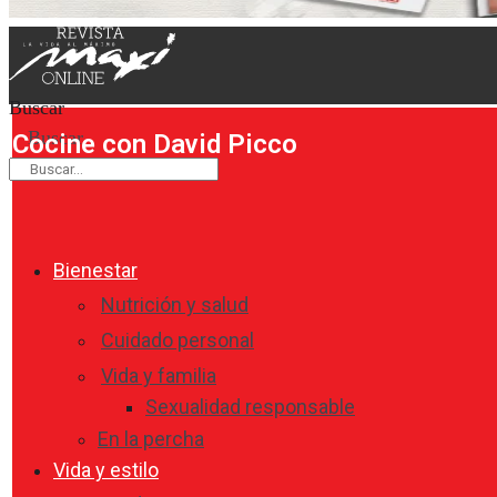
Buscar
Buscar
Cocine con David Picco
Bienestar
Nutrición y salud
Cuidado personal
Vida y familia
Sexualidad responsable
En la percha
Vida y estilo