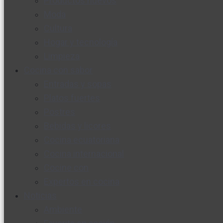
Productos nuevos
Moda
Cultura
Hogar y tecnología
Limpieza
Cocina con sabor
Entradas y sopas
Platos fuertes
Postres
Bebidas y licores
Cocina ecuatoriana
Cocina internacional
Cocine con
Expertos en cocina
Noticias
Ambiente