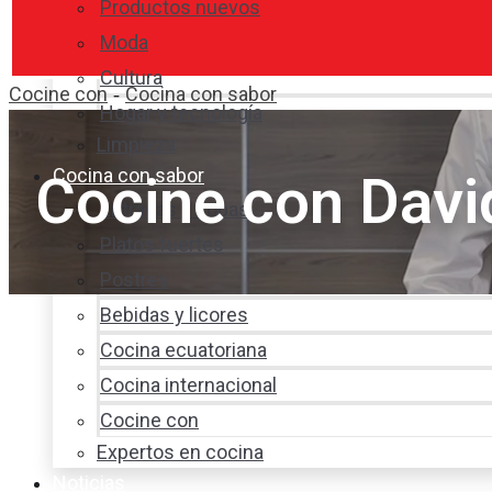
Productos nuevos
Moda
Cultura
Cocine con
Cocina con sabor
-
Hogar y tecnología
Limpieza
Cocina con sabor
Cocine con Davi
Entradas y sopas
Platos fuertes
Postres
Bebidas y licores
Cocina ecuatoriana
Cocina internacional
Cocine con
Expertos en cocina
Noticias