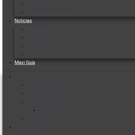
Cocine con
Expertos en cocina
Noticias
Ambiente
Favorita en acción
Corporativo
Emprendimiento
Maxi Guía
Bienestar
Nutrición y salud
Cuidado personal
Vida y familia
Sexualidad responsable
En la percha
Vida y estilo