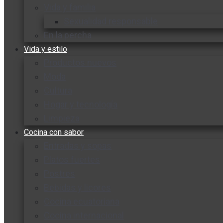
Vida y familia
Sexualidad responsable
En la percha
Vida y estilo
Productos nuevos
Moda
Cultura
Hogar y tecnología
Limpieza
Cocina con sabor
Entradas y sopas
Platos fuertes
Postres
Bebidas y licores
Cocina ecuatoriana
Cocina internacional