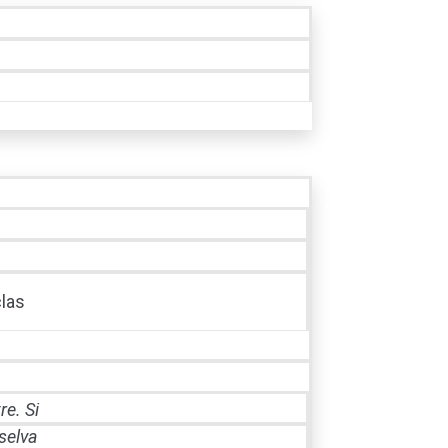
clas
.
re. Si
selva