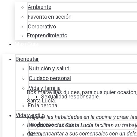
Ambiente
Favorita en acción
Corporativo
Emprendimiento
Maxi Guía
Bienestar
Nutrición y salud
Cuidado personal
Vida y familia
Dos maravillas dulces, para cualquier ocasión
Sexualidad responsable
Santa Lucía.
En la percha
Vida y estilo
Mejorar las habilidades en la cocina y crear la
Productos nuevos
Las
premezclas Santa Lucía
facilitan su trabaj
desea encantar a sus comensales con un deleite
Moda