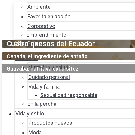
Ambiente
Favorita en acción
Corporativo
Emprendimiento
Cuatro quesos del Ecuador
Maxi Guía
Cebada, el ingrediente de antaño
Bienestar
Nutrición y salud
Guayaba, nutritiva exquisitez
Cuidado personal
Vida y familia
Sexualidad responsable
En la percha
Vida y estilo
Productos nuevos
Moda