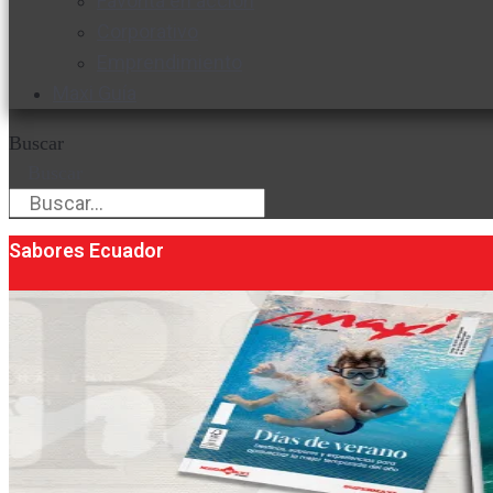
Favorita en acción
Corporativo
Emprendimiento
Maxi Guía
Buscar
Buscar
Sabores Ecuador