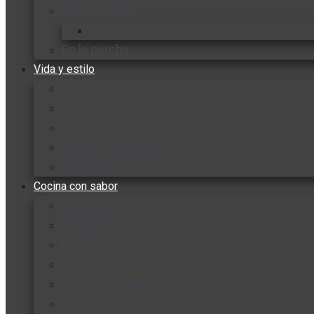
Vida y familia
Sexualidad responsable
En la percha
Vida y estilo
Productos nuevos
Moda
Cultura
Hogar y tecnología
Limpieza
Cocina con sabor
Entradas y sopas
Platos fuertes
Postres
Bebidas y licores
Cocina ecuatoriana
Cocina internacional