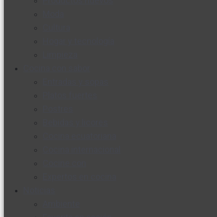
Productos nuevos
Moda
Cultura
Hogar y tecnología
Limpieza
Cocina con sabor
Entradas y sopas
Platos fuertes
Postres
Bebidas y licores
Cocina ecuatoriana
Cocina internacional
Cocine con
Expertos en cocina
Noticias
Ambiente