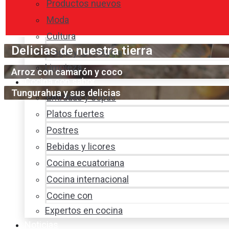
Productos nuevos
Moda
Cultura
Delicias de nuestra tierra
Hogar y tecnología
Limpieza
Arroz con camarón y coco
Cocina con sabor
Tungurahua y sus delicias
Entradas y sopas
Platos fuertes
Postres
Bebidas y licores
Cocina ecuatoriana
Cocina internacional
Cocine con
Expertos en cocina
Noticias