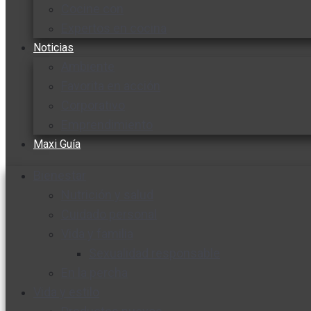
Cocine con
Expertos en cocina
Noticias
Ambiente
Favorita en acción
Corporativo
Emprendimiento
Maxi Guía
Bienestar
Nutrición y salud
Cuidado personal
Vida y familia
Sexualidad responsable
En la percha
Vida y estilo