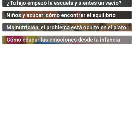
¿Tu hijo empezó la escuela y sientes un vacío?
Niños y azúcar: cómo encontrar el equilibrio
Malnutrición: el problema está oculto en el plato
Cómo educar las emociones desde la infancia