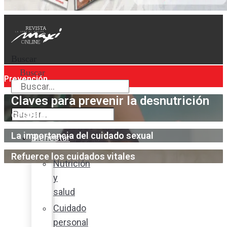
Buscar
Buscar
Prevención
Claves para prevenir la desnutrición
Buscar
crónica infantil
La importancia del cuidado sexual
Bienestar
Refuerce los cuidados vitales
Nutrición
y
salud
Cuidado
personal