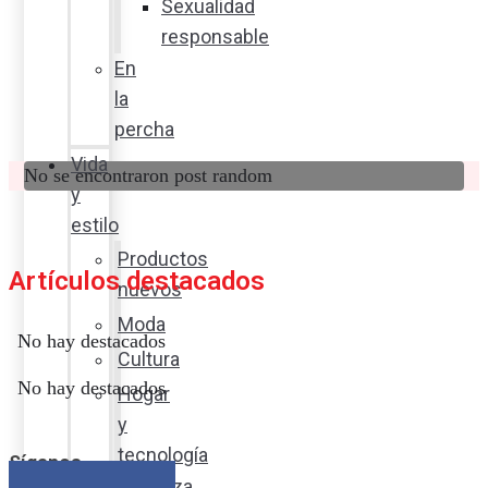
Sexualidad
responsable
En
la
percha
Vida
No se encontraron post random
y
estilo
Productos
Artículos destacados
nuevos
Moda
No hay destacados
Cultura
No hay destacados
Hogar
y
tecnología
Síganos
Limpieza