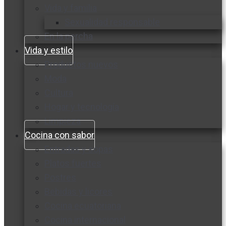
Vida y familia
Sexualidad responsable
En la percha
Vida y estilo
Productos nuevos
Moda
Cultura
Hogar y tecnología
Limpieza
Cocina con sabor
Entradas y sopas
Platos fuertes
Postres
Bebidas y licores
Cocina ecuatoriana
Cocina internacional