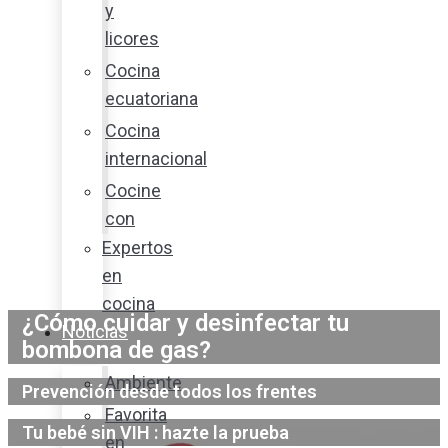
y
licores
Cocina
ecuatoriana
Cocina
internacional
Cocine
con
Expertos
en
cocina
¿Cómo cuidar y desinfectar tu
Noticias
bombona de gas?
Ambiente
Prevención desde todos los frentes
Favorita
Tu bebé sin VIH : hazte la prueba
en