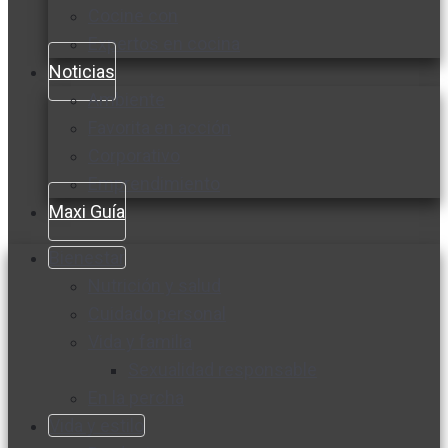
Cocine con
Expertos en cocina
Noticias
Ambiente
Favorita en acción
Corporativo
Emprendimiento
Maxi Guía
Bienestar
Nutrición y salud
Cuidado personal
Vida y familia
Sexualidad responsable
En la percha
Vida y estilo