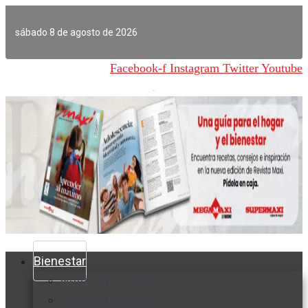
Ir
al
sábado 8 de agosto de 2026
contenido
Facebook-f
Instagram
Twitter
Youtube
Bienestar
Nutrición y salud
Cuidado personal