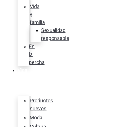
Vida
y
familia
Sexualidad
responsable
En
la
percha
Vida
y
estilo
Productos
nuevos
Moda
Cultura