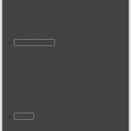
Productos nuevos
Moda
Cultura
Hogar y tecnología
Limpieza
Cocina con sabor
Entradas y sopas
Platos fuertes
Postres
Bebidas y licores
Cocina ecuatoriana
Cocina internacional
Cocine con
Expertos en cocina
Noticias
Ambiente