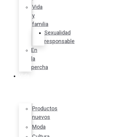
Vida
y
familia
Sexualidad
responsable
En
la
percha
Vida
y
estilo
Productos
nuevos
Moda
Cultura