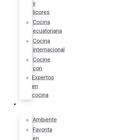
y
licores
Cocina
ecuatoriana
Cocina
internacional
Cocine
con
Expertos
en
cocina
Noticias
Ambiente
Favorita
en