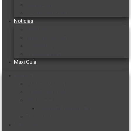
Cocine con
Expertos en cocina
Noticias
Ambiente
Favorita en acción
Corporativo
Emprendimiento
Maxi Guía
Bienestar
Nutrición y salud
Cuidado personal
Vida y familia
Sexualidad responsable
En la percha
Vida y estilo