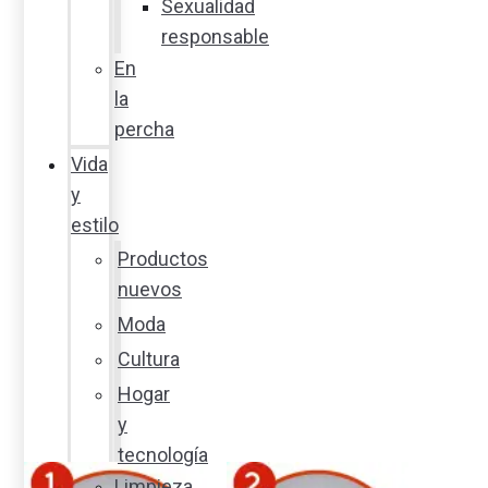
Sexualidad
responsable
En
la
percha
Vida
y
estilo
Productos
nuevos
Moda
Cultura
Hogar
y
tecnología
Limpieza