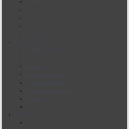
Productos nuevos
Moda
Cultura
Hogar y tecnología
Limpieza
Cocina con sabor
Entradas y sopas
Platos fuertes
Postres
Bebidas y licores
Cocina ecuatoriana
Cocina internacional
Cocine con
Expertos en cocina
Noticias
Ambiente