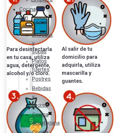
Cocina
con
sabor
Entradas
y
Al salir de tu
Para desinfectarla
sopas
domicilio para
en tu casa, utiliza
Platos
adquirla, utiliza
agua, detergente,
fuertes
mascarilla y
alcohol y/o cloro.
Postres
guantes.
Bebidas
y
licores
Cocina
ecuatoriana
Cocina