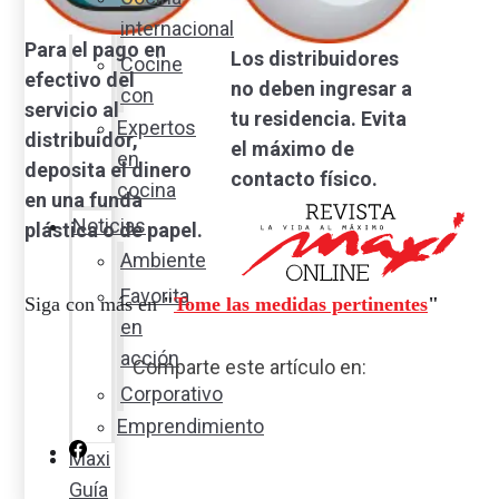
internacional
Para el pago en
Los distribuidores
Cocine
efectivo del
no deben ingresar a
con
servicio al
tu residencia. Evita
Expertos
distribuidor,
el máximo de
en
deposita el dinero
contacto físico.
cocina
en una funda
Noticias
plástica o de papel.
Ambiente
Favorita
Siga con más en
"
Tome las medidas pertinentes
"
en
acción
Comparte este artículo en:
Corporativo
Emprendimiento
Maxi
Guía