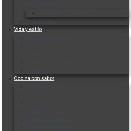
Vida y familia
Sexualidad responsable
En la percha
Vida y estilo
Productos nuevos
Moda
Cultura
Hogar y tecnología
Limpieza
Cocina con sabor
Entradas y sopas
Platos fuertes
Postres
Bebidas y licores
Cocina ecuatoriana
Cocina internacional