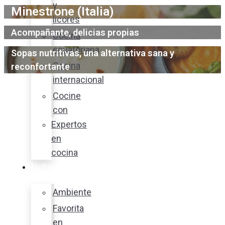
y
Minestrone (Italia)
licores
Acompañante, delicias propias
Cocina
ecuatoriana
Sopas nutritivas, una alternativa sana y
Cocina
reconfortante
internacional
Cocine
con
Expertos
en
cocina
Noticias
Ambiente
Favorita
en