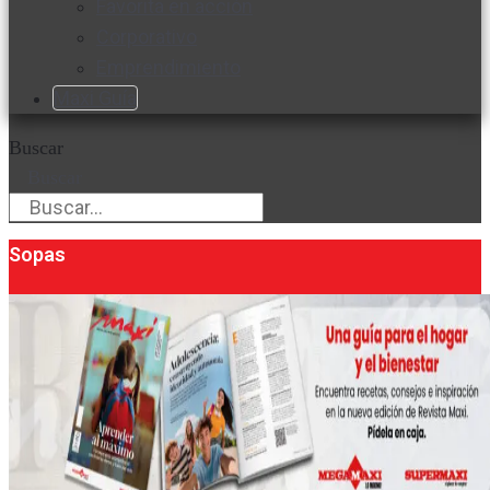
Favorita en acción
Corporativo
Emprendimiento
Maxi Guía
Buscar
Buscar
Sopas