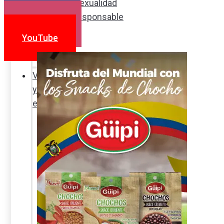
Sexualidad
Facebook
responsable
Instagram
En
YouTube
la
percha
Vida
y
estilo
Productos
nuevos
Moda
Cultura
Hogar
y
tecnología
Limpieza