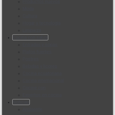
Productos nuevos
Moda
Cultura
Hogar y tecnología
Limpieza
Cocina con sabor
Entradas y sopas
Platos fuertes
Postres
Bebidas y licores
Cocina ecuatoriana
Cocina internacional
Cocine con
Expertos en cocina
Noticias
Ambiente