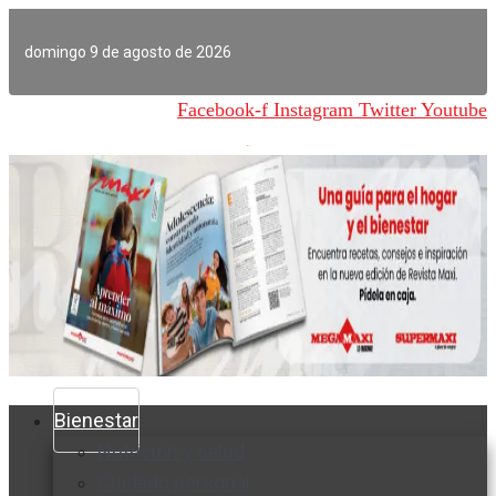
Ir
al
domingo 9 de agosto de 2026
contenido
Facebook-f
Instagram
Twitter
Youtube
Bienestar
Nutrición y salud
Cuidado personal