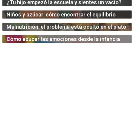
¿Tu hijo empezó la escuela y sientes un vacío?
Niños y azúcar: cómo encontrar el equilibrio
Malnutrición: el problema está oculto en el plato
Cómo educar las emociones desde la infancia