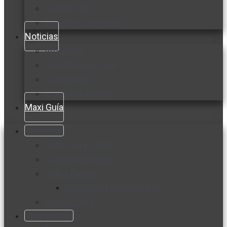
Cocine con
Expertos en cocina
Noticias
Ambiente
Favorita en acción
Corporativo
Emprendimiento
Maxi Guía
Bienestar
Nutrición y salud
Cuidado personal
Vida y familia
Sexualidad responsable
En la percha
Vida y estilo