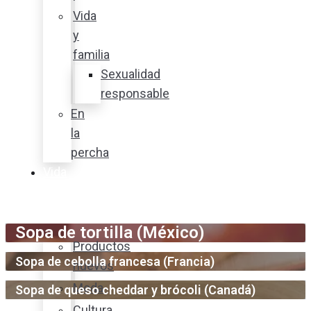
Vida
y
familia
Sexualidad
responsable
En
la
percha
Vida
y
estilo
Sopa de tortilla (México)
Productos
Sopa de cebolla francesa (Francia)
nuevos
Moda
Sopa de queso cheddar y brócoli (Canadá)
Cultura