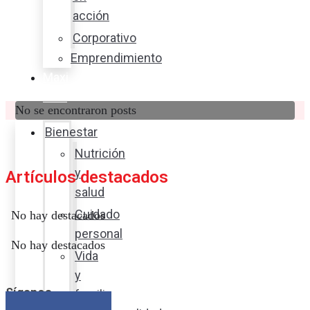
acción
Corporativo
Emprendimiento
Maxi
Guía
No se encontraron posts
Bienestar
Nutrición
y
Artículos destacados
salud
Cuidado
No hay destacados
personal
No hay destacados
Vida
y
Síganos
familia