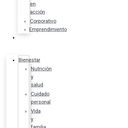
en
acción
Corporativo
Emprendimiento
Maxi
Guía
Bienestar
Nutrición
y
salud
Cuidado
personal
Vida
y
familia