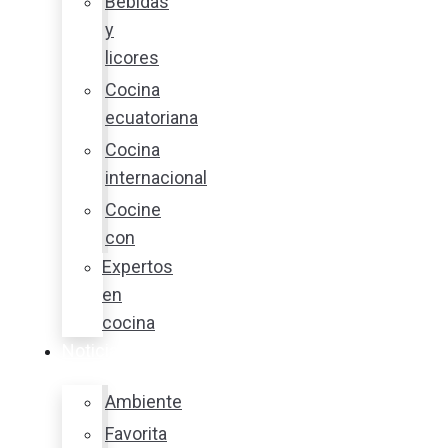
Bebidas
y
licores
Cocina
ecuatoriana
Cocina
internacional
Cocine
con
Expertos
en
cocina
Noticias
Ambiente
Favorita