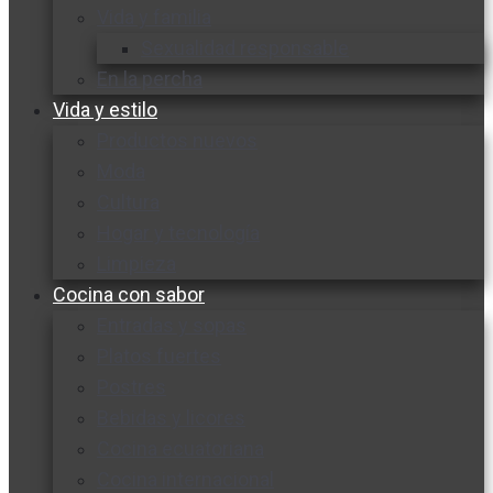
Vida y familia
Sexualidad responsable
En la percha
Vida y estilo
Productos nuevos
Moda
Cultura
Hogar y tecnología
Limpieza
Cocina con sabor
Entradas y sopas
Platos fuertes
Postres
Bebidas y licores
Cocina ecuatoriana
Cocina internacional