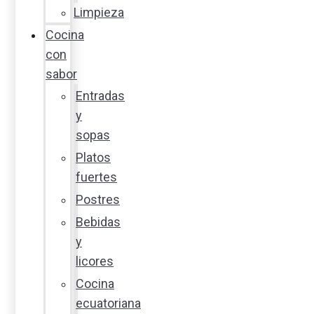
Limpieza
Cocina
con
sabor
Entradas
y
sopas
Platos
fuertes
Postres
Bebidas
y
licores
Cocina
ecuatoriana