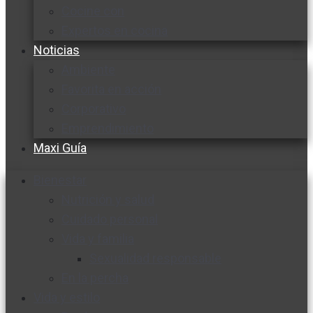
Cocine con
Expertos en cocina
Noticias
Ambiente
Favorita en acción
Corporativo
Emprendimiento
Maxi Guía
Bienestar
Nutrición y salud
Cuidado personal
Vida y familia
Sexualidad responsable
En la percha
Vida y estilo