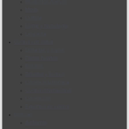
Productos nuevos
Moda
Cultura
Hogar y tecnología
Limpieza
Cocina con sabor
Entradas y sopas
Platos fuertes
Postres
Bebidas y licores
Cocina ecuatoriana
Cocina internacional
Cocine con
Expertos en cocina
Noticias
Ambiente