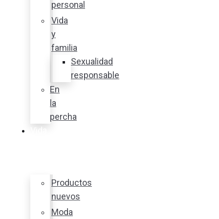
personal
Vida
y
familia
Sexualidad
responsable
En
la
percha
Vida
y
estilo
Productos
nuevos
Moda