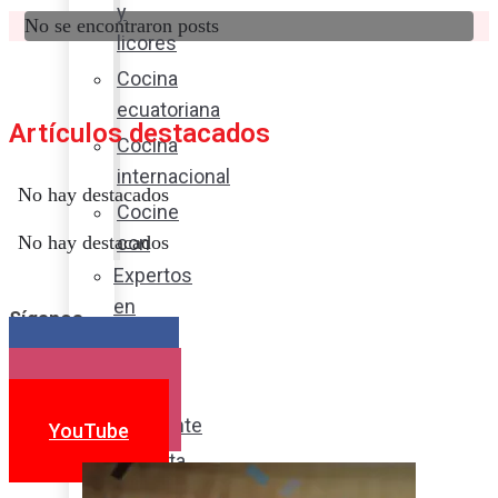
y
No se encontraron posts
licores
Cocina
ecuatoriana
Artículos destacados
Cocina
internacional
No hay destacados
Cocine
con
No hay destacados
Expertos
en
Síganos
cocina
Noticias
Facebook
Instagram
Ambiente
YouTube
Favorita
en