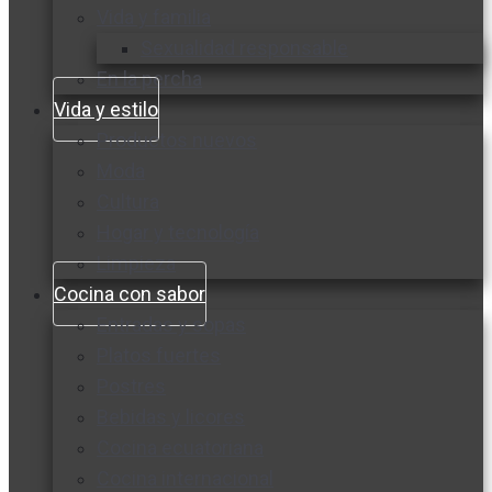
Vida y familia
Sexualidad responsable
En la percha
Vida y estilo
Productos nuevos
Moda
Cultura
Hogar y tecnología
Limpieza
Cocina con sabor
Entradas y sopas
Platos fuertes
Postres
Bebidas y licores
Cocina ecuatoriana
Cocina internacional