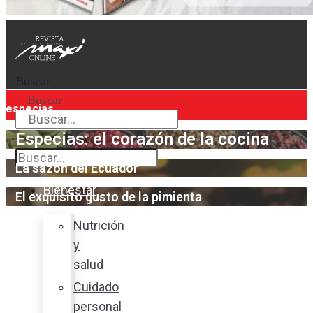
Buscar
Buscar
especias
Especias: el corazón de la cocina
Buscar
La sazón del Ecuador
Bienestar
El exquisito gusto de la pimienta
Nutrición
y
salud
Cuidado
personal