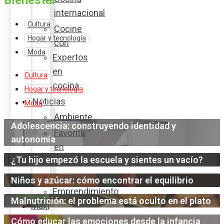
Bienestar
internacional
Cultura
Cocine
Hogar y tecnología
con
Moda
Expertos
en
Cultura
cocina
Hogar y tecnología
Noticias
Moda
Ambiente
Adolescencia: construyendo identidad y
Favorita
autonomía
en
¿Tu hijo empezó la escuela y sientes un vacío?
acción
Corporativo
Niños y azúcar: cómo encontrar el equilibrio
Emprendimiento
Malnutrición: el problema está oculto en el plato
Maxi
Guía
Cómo educar las emociones desde la infancia