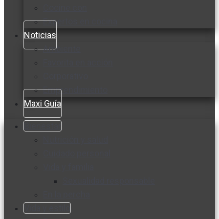
Cocine con
Expertos en cocina
Noticias
Ambiente
Favorita en acción
Corporativo
Emprendimiento
Maxi Guía
Bienestar
Nutrición y salud
Cuidado personal
Vida y familia
Sexualidad responsable
En la percha
Vida y estilo