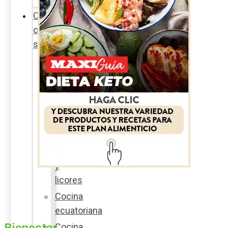
Cocina
con
sabor
Entradas
y
sopas
Platos
fuertes
Postres
Bebidas
y
licores
Cocina
ecuatoriana
Cocina