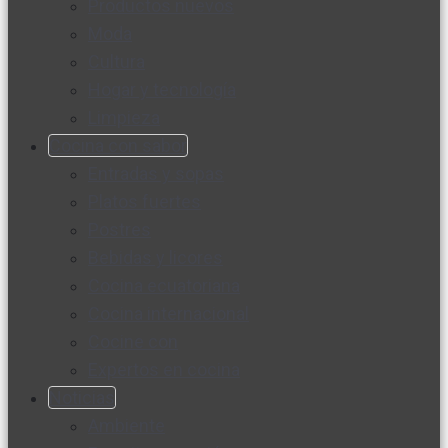
Productos nuevos
Moda
Cultura
Hogar y tecnología
Limpieza
Cocina con sabor
Entradas y sopas
Platos fuertes
Postres
Bebidas y licores
Cocina ecuatoriana
Cocina internacional
Cocine con
Expertos en cocina
Noticias
Ambiente