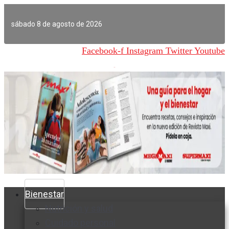
Ir
al
sábado 8 de agosto de 2026
contenido
Facebook-f
Instagram
Twitter
Youtube
Bienestar
Nutrición y salud
Cuidado personal