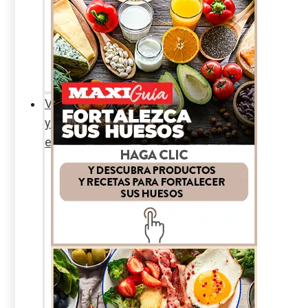
Sexualidad
responsable
En
la
percha
Vida
y
estilo
Productos
nuevos
Moda
Cultura
Hogar
y
tecnología
Limpieza