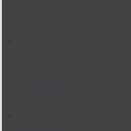
Productos nuevos
Moda
Cultura
Hogar y tecnología
Limpieza
Cocina con sabor
Entradas y sopas
Platos fuertes
Postres
Bebidas y licores
Cocina ecuatoriana
Cocina internacional
Cocine con
Expertos en cocina
Noticias
Ambiente