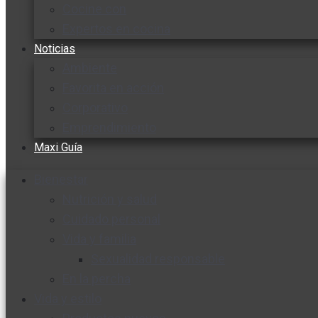
Cocine con
Expertos en cocina
Noticias
Ambiente
Favorita en acción
Corporativo
Emprendimiento
Maxi Guía
Bienestar
Nutrición y salud
Cuidado personal
Vida y familia
Sexualidad responsable
En la percha
Vida y estilo