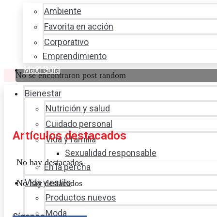
Ambiente
Favorita en acción
Corporativo
Emprendimiento
Maxi Guía
No se encontraron post random
Bienestar
Nutrición y salud
Cuidado personal
Artículos destacados
Vida y familia
Sexualidad responsable
No hay destacados
En la percha
Vida y estilo
No hay destacados
Productos nuevos
Moda
Síganos