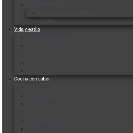
Vida y familia
Sexualidad responsable
En la percha
Vida y estilo
Productos nuevos
Moda
Cultura
Hogar y tecnología
Limpieza
Cocina con sabor
Entradas y sopas
Platos fuertes
Postres
Bebidas y licores
Cocina ecuatoriana
Cocina internacional