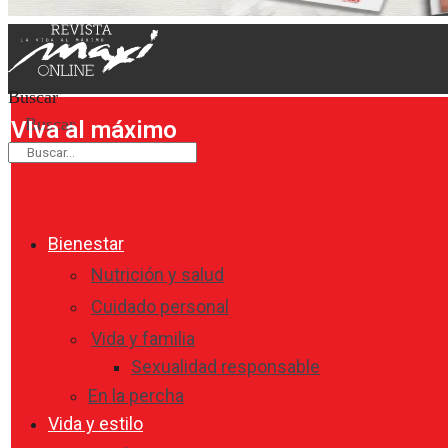
Buscar
Buscar
VIva al máximo
Bienestar
Nutrición y salud
Cuidado personal
Vida y familia
Sexualidad responsable
En la percha
Vida y estilo