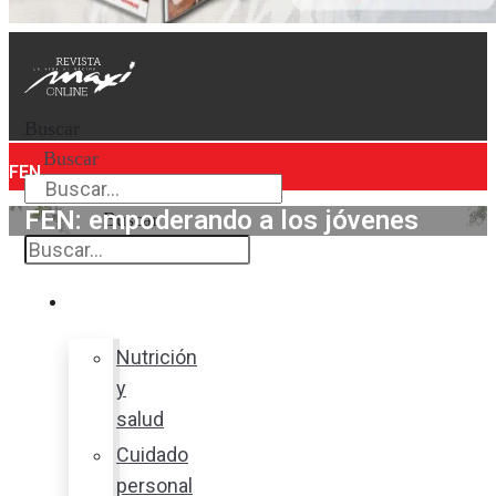
Buscar
Buscar
FEN
FEN: empoderando a los jóvenes
Buscar
Bienestar
Nutrición
y
salud
Cuidado
personal