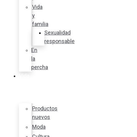
Vida
y
familia
Sexualidad
responsable
En
la
percha
Vida
y
estilo
Productos
nuevos
Moda
Cultura