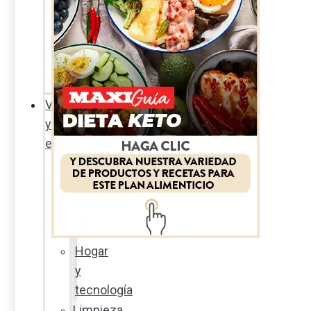
Sexualidad
responsable
En
la
percha
Vida
y
estilo
Productos
nuevos
Moda
Cultura
Hogar
y
tecnología
Limpieza