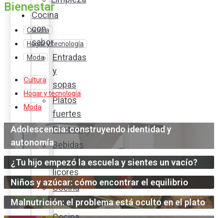
Bienestar
Cocina
con
Cultura
sabor
Hogar y tecnología
Entradas
Moda
y
Cultura
sopas
Hogar y tecnología
Platos
Moda
fuertes
Adolescencia: construyendo identidad y
Postres
autonomía
Bebidas
y
¿Tu hijo empezó la escuela y sientes un vacío?
licores
Niños y azúcar: cómo encontrar el equilibrio
Cocina
ecuatoriana
Malnutrición: el problema está oculto en el plato
Cocina