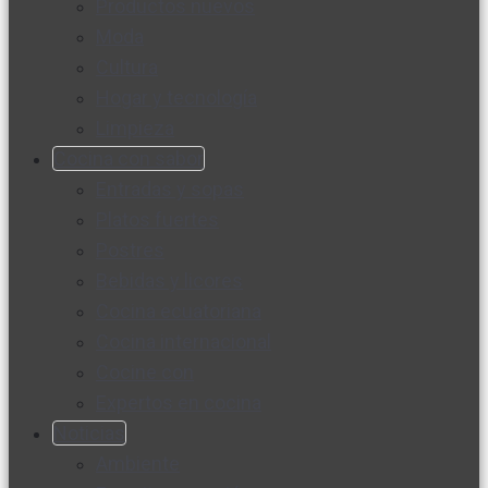
Productos nuevos
Moda
Cultura
Hogar y tecnología
Limpieza
Cocina con sabor
Entradas y sopas
Platos fuertes
Postres
Bebidas y licores
Cocina ecuatoriana
Cocina internacional
Cocine con
Expertos en cocina
Noticias
Ambiente