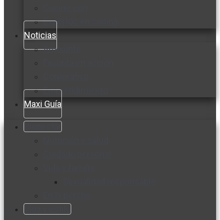
Cocine con
Expertos en cocina
Noticias
Ambiente
Favorita en acción
Corporativo
Emprendimiento
Maxi Guía
Bienestar
Nutrición y salud
Cuidado personal
Vida y familia
Sexualidad responsable
En la percha
Vida y estilo