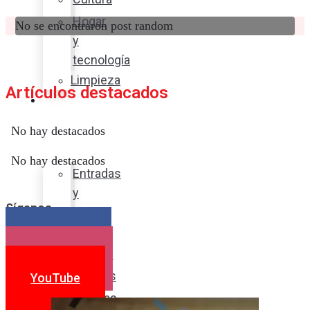
Hogar
No se encontraron post random
y
tecnología
Limpieza
Artículos destacados
Cocina
con
No hay destacados
sabor
No hay destacados
Entradas
y
Síganos
sopas
Platos
Facebook
fuertes
Instagram
Postres
YouTube
Bebidas