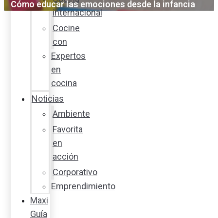
Cómo educar las emociones desde la infancia
internacional
Cocine
con
Expertos
en
cocina
Noticias
Ambiente
Favorita
en
acción
Corporativo
Emprendimiento
Maxi
Guía