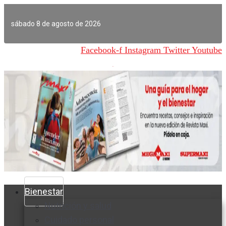
Ir
al
sábado 8 de agosto de 2026
contenido
Facebook-f
Instagram
Twitter
Youtube
Bienestar
Nutrición y salud
Cuidado personal