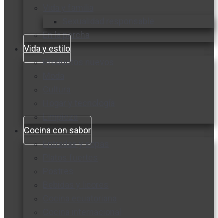
Vida y familia
Sexualidad responsable
En la percha
Vida y estilo
Productos nuevos
Moda
Cultura
Hogar y tecnología
Limpieza
Cocina con sabor
Entradas y sopas
Platos fuertes
Postres
Bebidas y licores
Cocina ecuatoriana
Cocina internacional