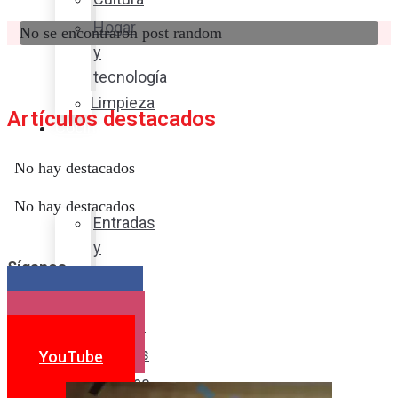
Hogar
No se encontraron post random
y
tecnología
Limpieza
Artículos destacados
Cocina
con
No hay destacados
sabor
No hay destacados
Entradas
y
Síganos
sopas
Platos
Facebook
fuertes
Instagram
Postres
YouTube
Bebidas