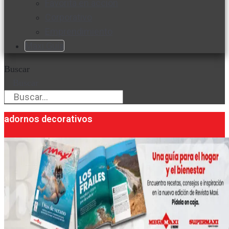
Favorita en acción
Corporativo
Emprendimiento
Maxi Guía
Buscar
Buscar
adornos decorativos