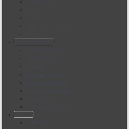
Productos nuevos
Moda
Cultura
Hogar y tecnología
Limpieza
Cocina con sabor
Entradas y sopas
Platos fuertes
Postres
Bebidas y licores
Cocina ecuatoriana
Cocina internacional
Cocine con
Expertos en cocina
Noticias
Ambiente