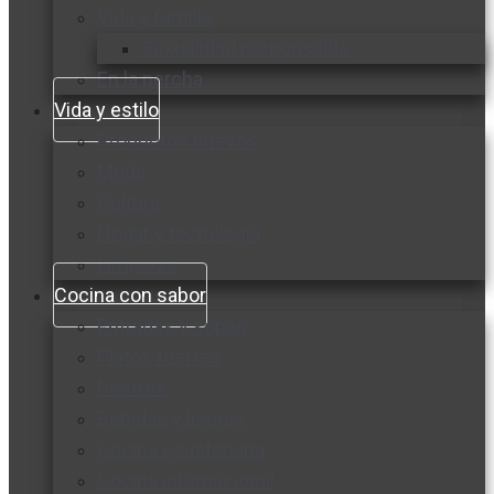
Vida y familia
Sexualidad responsable
En la percha
Vida y estilo
Productos nuevos
Moda
Cultura
Hogar y tecnología
Limpieza
Cocina con sabor
Entradas y sopas
Platos fuertes
Postres
Bebidas y licores
Cocina ecuatoriana
Cocina internacional