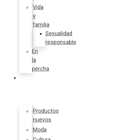
Vida
y
familia
Sexualidad
responsable
En
la
percha
Vida
y
estilo
Productos
nuevos
Moda
Cultura