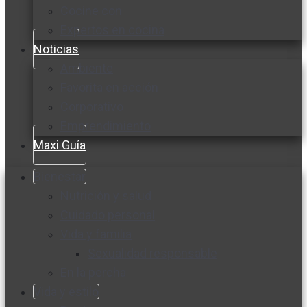
Cocine con
Expertos en cocina
Noticias
Ambiente
Favorita en acción
Corporativo
Emprendimiento
Maxi Guía
Bienestar
Nutrición y salud
Cuidado personal
Vida y familia
Sexualidad responsable
En la percha
Vida y estilo