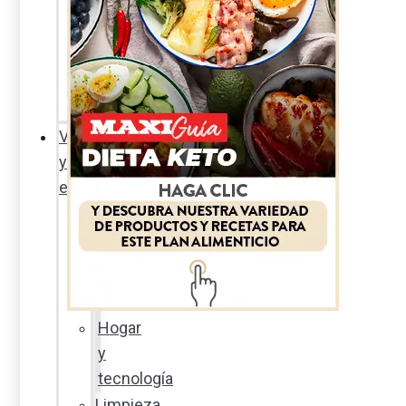
Sexualidad
responsable
En
la
percha
Vida
y
estilo
Productos
nuevos
Moda
Cultura
Hogar
y
tecnología
Limpieza