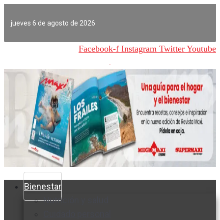
Ir
al
jueves 6 de agosto de 2026
contenido
Facebook-f
Instagram
Twitter
Youtube
Bienestar
Nutrición y salud
Cuidado personal