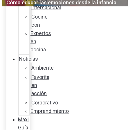
Cómo educar las emociones desde la infancia
internacional
Cocine
con
Expertos
en
cocina
Noticias
Ambiente
Favorita
en
acción
Corporativo
Emprendimiento
Maxi
Guía