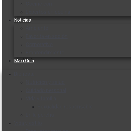
Cocine con
Expertos en cocina
Noticias
Ambiente
Favorita en acción
Corporativo
Emprendimiento
Maxi Guía
Bienestar
Nutrición y salud
Cuidado personal
Vida y familia
Sexualidad responsable
En la percha
Vida y estilo