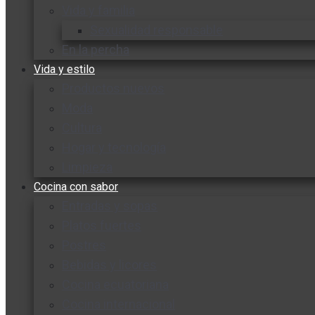
Vida y familia
Sexualidad responsable
En la percha
Vida y estilo
Productos nuevos
Moda
Cultura
Hogar y tecnología
Limpieza
Cocina con sabor
Entradas y sopas
Platos fuertes
Postres
Bebidas y licores
Cocina ecuatoriana
Cocina internacional