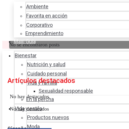
Ambiente
Favorita en acción
Corporativo
Emprendimiento
Maxi Guía
No se encontraron posts
Bienestar
Nutrición y salud
Cuidado personal
Artículos destacados
Vida y familia
Sexualidad responsable
No hay destacados
En la percha
Vida y estilo
No hay destacados
Productos nuevos
Moda
Síganos