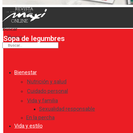
Buscar
Buscar
Sopa de legumbres
Bienestar
Nutrición y salud
Cuidado personal
Vida y familia
Sexualidad responsable
En la percha
Vida y estilo