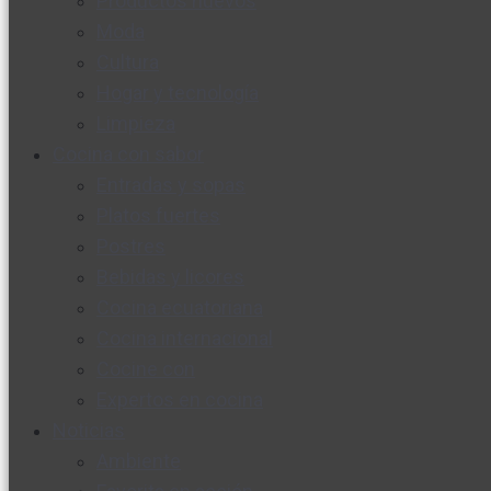
Productos nuevos
Moda
Cultura
Hogar y tecnología
Limpieza
Cocina con sabor
Entradas y sopas
Platos fuertes
Postres
Bebidas y licores
Cocina ecuatoriana
Cocina internacional
Cocine con
Expertos en cocina
Noticias
Ambiente