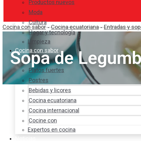
Productos nuevos
Moda
Cultura
Cocina con sabor
Cocina ecuatoriana
Entradas y so
-
-
Hogar y tecnología
Limpieza
Cocina con sabor
Sopa de Legumb
Entradas y sopas
Platos fuertes
Postres
Bebidas y licores
Cocina ecuatoriana
Cocina internacional
Cocine con
Expertos en cocina
Noticias