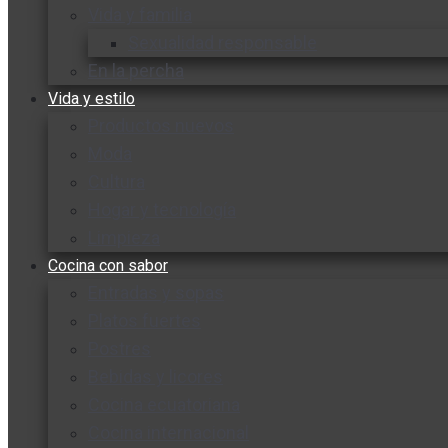
Vida y familia
Sexualidad responsable
En la percha
Vida y estilo
Productos nuevos
Moda
Cultura
Hogar y tecnología
Limpieza
Cocina con sabor
Entradas y sopas
Platos fuertes
Postres
Bebidas y licores
Cocina ecuatoriana
Cocina internacional