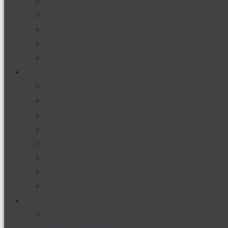
Productos nuevos
Moda
Cultura
Hogar y tecnología
Limpieza
Cocina con sabor
Entradas y sopas
Platos fuertes
Postres
Bebidas y licores
Cocina ecuatoriana
Cocina internacional
Cocine con
Expertos en cocina
Noticias
Ambiente