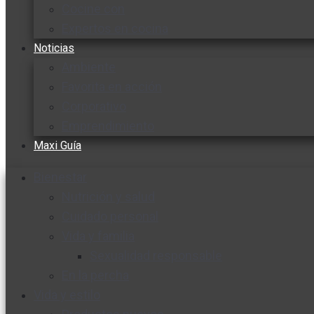
Cocine con
Expertos en cocina
Noticias
Ambiente
Favorita en acción
Corporativo
Emprendimiento
Maxi Guía
Bienestar
Nutrición y salud
Cuidado personal
Vida y familia
Sexualidad responsable
En la percha
Vida y estilo