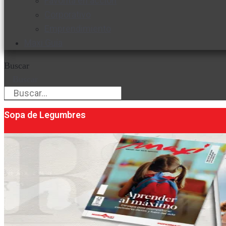
Favorita en acción
Corporativo
Emprendimiento
Maxi Guía
Buscar
Buscar
Sopa de Legumbres