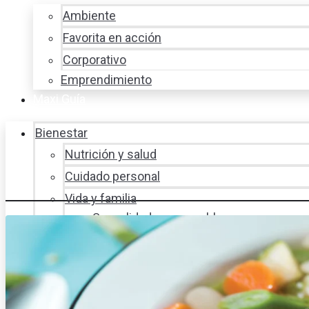
Ambiente
Favorita en acción
Corporativo
Emprendimiento
Maxi Guía
Bienestar
Nutrición y salud
Cuidado personal
Vida y familia
Sexualidad responsable
En la percha
Vida y estilo
Productos nuevos
Moda