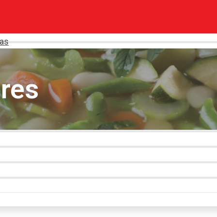
pas
res