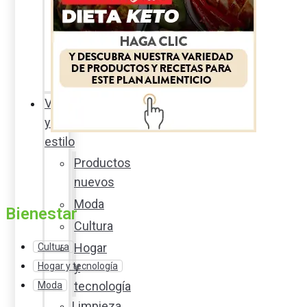
Sexualidad
responsable
En
la
percha
Vida
y
estilo
Productos
nuevos
Moda
Bienestar
Cultura
Hogar
Cultura
y
Hogar y tecnología
tecnología
Moda
Limpieza