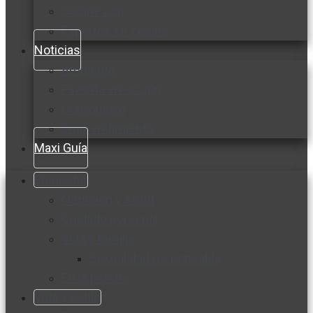
Cocine con
Expertos en cocina
Noticias
Ambiente
Favorita en acción
Corporativo
Emprendimiento
Maxi Guía
Bienestar
Nutrición y salud
Cuidado personal
Vida y familia
Sexualidad responsable
En la percha
Vida y estilo