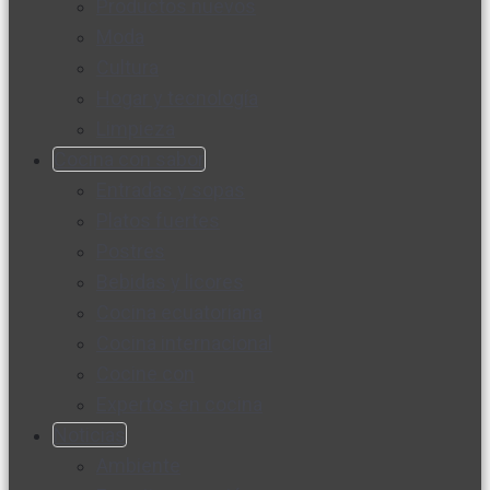
Productos nuevos
Moda
Cultura
Hogar y tecnología
Limpieza
Cocina con sabor
Entradas y sopas
Platos fuertes
Postres
Bebidas y licores
Cocina ecuatoriana
Cocina internacional
Cocine con
Expertos en cocina
Noticias
Ambiente