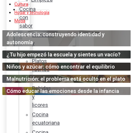
Cultura
Cocina
Hogar y tecnología
con
Moda
sabor
Adolescencia: construyendo identidad y
Entradas
autonomía
y
sopas
¿Tu hijo empezó la escuela y sientes un vacío?
Platos
Niños y azúcar: cómo encontrar el equilibrio
fuertes
Malnutrición: el problema está oculto en el plato
Postres
Bebidas
Cómo educar las emociones desde la infancia
y
licores
Cocina
ecuatoriana
Cocina