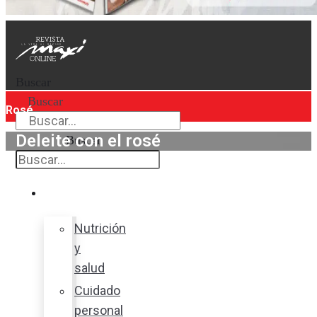
Buscar
Buscar
Rosé
Deleite con el rosé
Buscar
Bienestar
Nutrición
y
salud
Cuidado
personal