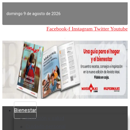
Ir
al
domingo 9 de agosto de 2026
contenido
Facebook-f
Instagram
Twitter
Youtube
Bienestar
Nutrición y salud
Cuidado personal