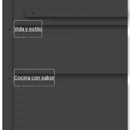
Vida y familia
Sexualidad responsable
En la percha
Vida y estilo
Productos nuevos
Moda
Cultura
Hogar y tecnología
Limpieza
Cocina con sabor
Entradas y sopas
Platos fuertes
Postres
Bebidas y licores
Cocina ecuatoriana
Cocina internacional