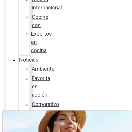
internacional
Cocine
con
Expertos
en
cocina
Noticias
Ambiente
Favorita
en
acción
Corporativo
Emprendimiento
Maxi
Guía