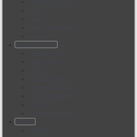
Productos nuevos
Moda
Cultura
Hogar y tecnología
Limpieza
Cocina con sabor
Entradas y sopas
Platos fuertes
Postres
Bebidas y licores
Cocina ecuatoriana
Cocina internacional
Cocine con
Expertos en cocina
Noticias
Ambiente