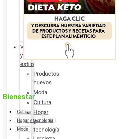
Sexualidad
responsable
En
la
percha
Vida
y
estilo
Productos
nuevos
Moda
Bienestar
Cultura
Hogar
Cultura
y
Hogar y tecnología
tecnología
Moda
Limpieza