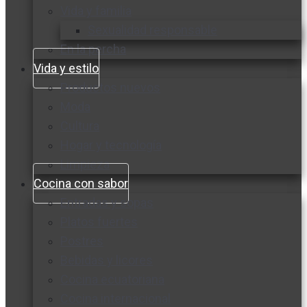
Vida y familia
Sexualidad responsable
En la percha
Vida y estilo
Productos nuevos
Moda
Cultura
Hogar y tecnología
Limpieza
Cocina con sabor
Entradas y sopas
Platos fuertes
Postres
Bebidas y licores
Cocina ecuatoriana
Cocina internacional