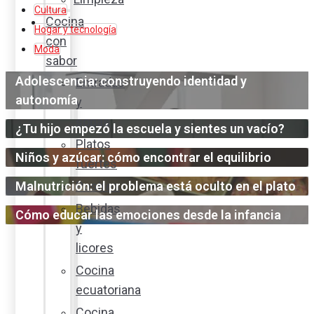
Cultura
Cocina
Hogar y tecnología
con
Moda
sabor
Adolescencia: construyendo identidad y
Entradas
autonomía
y
sopas
¿Tu hijo empezó la escuela y sientes un vacío?
Platos
Niños y azúcar: cómo encontrar el equilibrio
fuertes
Malnutrición: el problema está oculto en el plato
Postres
Bebidas
Cómo educar las emociones desde la infancia
y
licores
Cocina
ecuatoriana
Cocina