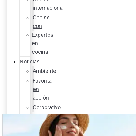
internacional
Cocine
con
Expertos
en
cocina
Noticias
Ambiente
Favorita
en
acción
Corporativo
Emprendimiento
Maxi
Guía