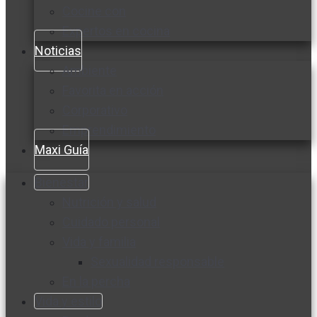
Cocine con
Expertos en cocina
Noticias
Ambiente
Favorita en acción
Corporativo
Emprendimiento
Maxi Guía
Bienestar
Nutrición y salud
Cuidado personal
Vida y familia
Sexualidad responsable
En la percha
Vida y estilo