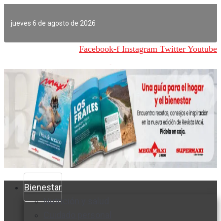
Ir
al
jueves 6 de agosto de 2026
contenido
Facebook-f
Instagram
Twitter
Youtube
Bienestar
Nutrición y salud
Cuidado personal