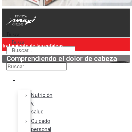
Buscar
Buscar
tratamiento de las cefaleas
Comprendiendo el dolor de cabeza
Buscar
Bienestar
Nutrición
y
salud
Cuidado
personal