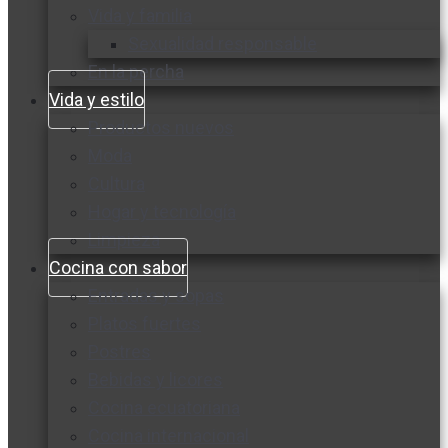
Vida y familia
Sexualidad responsable
En la percha
Vida y estilo
Productos nuevos
Moda
Cultura
Hogar y tecnología
Limpieza
Cocina con sabor
Entradas y sopas
Platos fuertes
Postres
Bebidas y licores
Cocina ecuatoriana
Cocina internacional