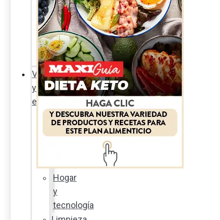
Sexualidad
responsable
En
la
percha
Vida
y
estilo
Productos
nuevos
Moda
Cultura
Hogar
y
tecnología
Limpieza