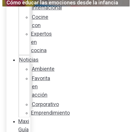
Cómo educar las emociones desde la infancia
internacional
Cocine
con
Expertos
en
cocina
Noticias
Ambiente
Favorita
en
acción
Corporativo
Emprendimiento
Maxi
Guía