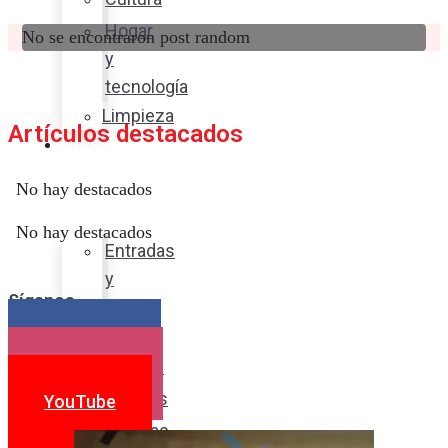
Hogar
No se encontraron post random
y
tecnología
Limpieza
Artículos destacados
Cocina
con
No hay destacados
sabor
No hay destacados
Entradas
y
Síganos
sopas
Platos
Facebook
fuertes
Instagram
Postres
YouTube
Bebidas