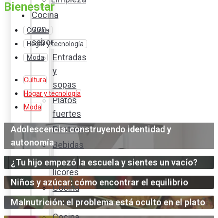
Bienestar
Cocina
con
Cultura
sabor
Hogar y tecnología
Entradas
Moda
y
Cultura
sopas
Hogar y tecnología
Platos
Moda
fuertes
Adolescencia: construyendo identidad y
Postres
autonomía
Bebidas
y
¿Tu hijo empezó la escuela y sientes un vacío?
licores
Niños y azúcar: cómo encontrar el equilibrio
Cocina
ecuatoriana
Malnutrición: el problema está oculto en el plato
Cocina