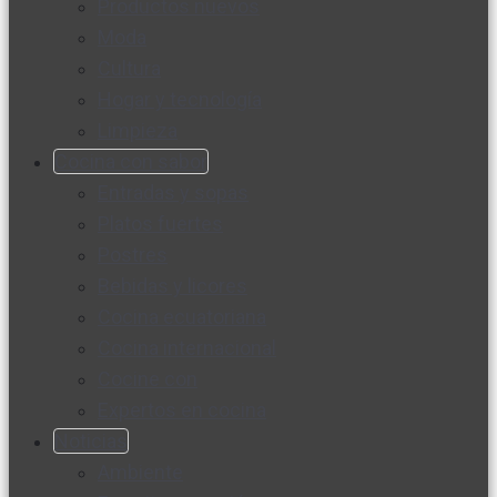
Productos nuevos
Moda
Cultura
Hogar y tecnología
Limpieza
Cocina con sabor
Entradas y sopas
Platos fuertes
Postres
Bebidas y licores
Cocina ecuatoriana
Cocina internacional
Cocine con
Expertos en cocina
Noticias
Ambiente