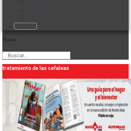
Favorita en acción
Corporativo
Emprendimiento
Maxi Guía
Buscar
Buscar
tratamiento de las cefaleas