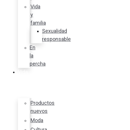
Vida
y
familia
Sexualidad
responsable
En
la
percha
Vida
y
estilo
Productos
nuevos
Moda
Cultura