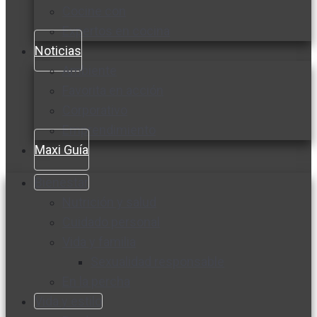
Cocine con
Expertos en cocina
Noticias
Ambiente
Favorita en acción
Corporativo
Emprendimiento
Maxi Guía
Bienestar
Nutrición y salud
Cuidado personal
Vida y familia
Sexualidad responsable
En la percha
Vida y estilo