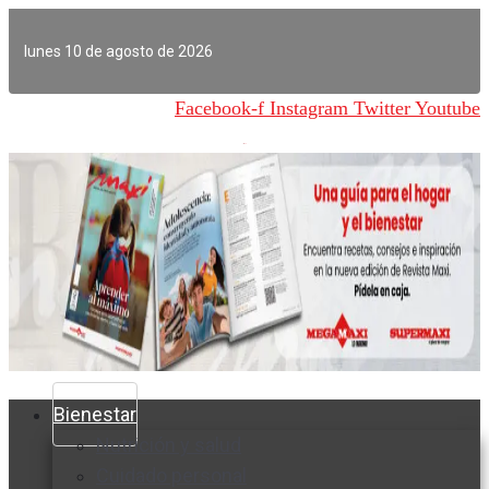
Ir
al
lunes 10 de agosto de 2026
contenido
Facebook-f
Instagram
Twitter
Youtube
Bienestar
Nutrición y salud
Cuidado personal