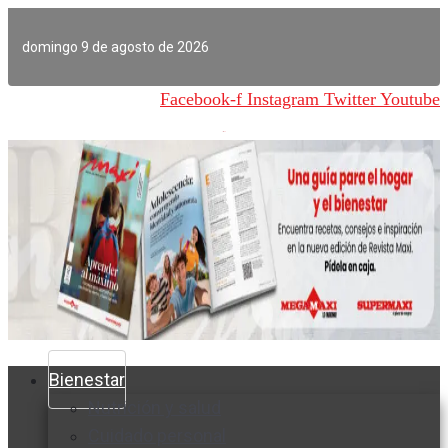
Ir
al
domingo 9 de agosto de 2026
contenido
Facebook-f
Instagram
Twitter
Youtube
Bienestar
Nutrición y salud
Cuidado personal