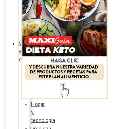
Sexualidad
responsable
En
la
percha
Vida
y
estilo
Productos
nuevos
Moda
Cultura
Hogar
y
tecnología
Limpieza