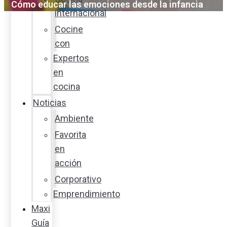
Cómo educar las emociones desde la infancia
internacional
Cocine
con
Expertos
en
cocina
Noticias
Ambiente
Favorita
en
acción
Corporativo
Emprendimiento
Maxi
Guía