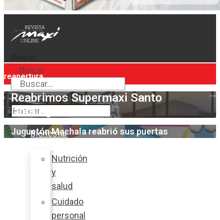
Buscar
Buscar
reapertura
Reabrimos Supermaxi Santo
Buscar
Domingo
Juguetón Machala reabrió sus puertas
Bienestar
Nutrición
y
salud
Cuidado
personal