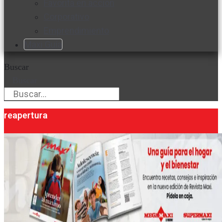
Favorita en acción
Corporativo
Emprendimiento
Maxi Guía
Buscar
Buscar
reapertura