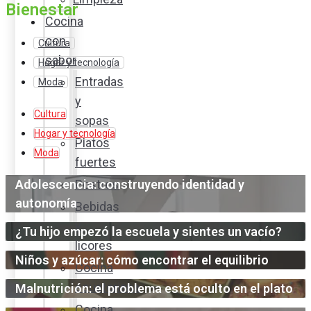
Bienestar
Cocina
con
Cultura
sabor
Hogar y tecnología
Entradas
Moda
y
Cultura
sopas
Hogar y tecnología
Platos
Moda
fuertes
Adolescencia: construyendo identidad y
Postres
autonomía
Bebidas
y
¿Tu hijo empezó la escuela y sientes un vacío?
licores
Niños y azúcar: cómo encontrar el equilibrio
Cocina
ecuatoriana
Malnutrición: el problema está oculto en el plato
Cocina