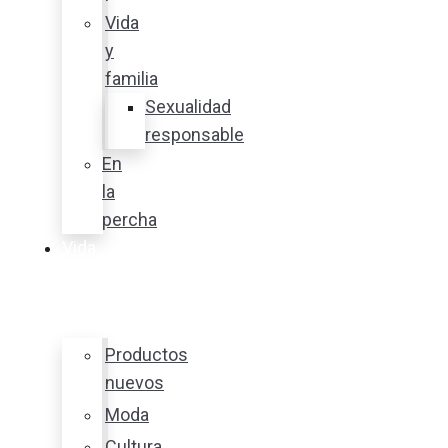
Vida
y
familia
Sexualidad
responsable
En
la
percha
Vida
y
estilo
Productos
nuevos
Moda
Cultura