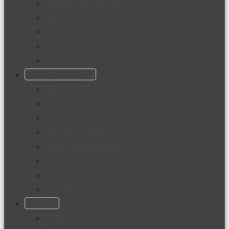
Productos nuevos
Moda
Cultura
Hogar y tecnología
Limpieza
Cocina con sabor
Entradas y sopas
Platos fuertes
Postres
Bebidas y licores
Cocina ecuatoriana
Cocina internacional
Cocine con
Expertos en cocina
Noticias
Ambiente