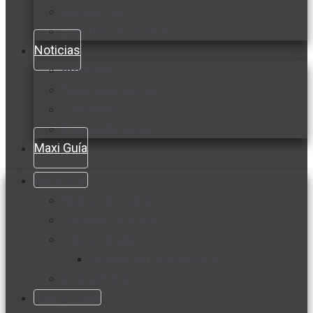
Cocine con
Expertos en cocina
Noticias
Ambiente
Favorita en acción
Corporativo
Emprendimiento
Maxi Guía
Bienestar
Nutrición y salud
Cuidado personal
Vida y familia
Sexualidad responsable
En la percha
Vida y estilo