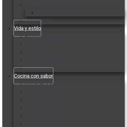
Vida y familia
Sexualidad responsable
En la percha
Vida y estilo
Productos nuevos
Moda
Cultura
Hogar y tecnología
Limpieza
Cocina con sabor
Entradas y sopas
Platos fuertes
Postres
Bebidas y licores
Cocina ecuatoriana
Cocina internacional