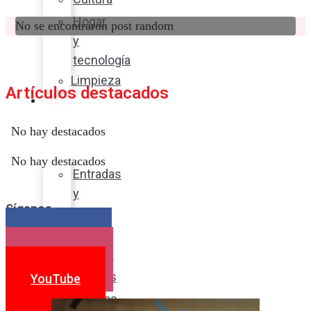
Hogar
No se encontraron post random
y
tecnología
Limpieza
Artículos destacados
Cocina
con
No hay destacados
sabor
No hay destacados
Entradas
y
Síganos
sopas
Platos
Facebook
fuertes
Instagram
Postres
YouTube
Bebidas