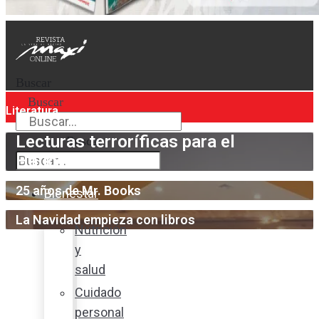
Buscar
Buscar
Literatura
Lecturas terroríficas para el
Buscar
Halloween
25 años de Mr. Books
Bienestar
La Navidad empieza con libros
Nutrición
y
salud
Cuidado
personal