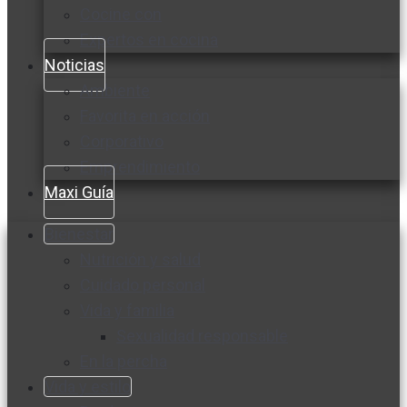
Cocine con
Expertos en cocina
Noticias
Ambiente
Favorita en acción
Corporativo
Emprendimiento
Maxi Guía
Bienestar
Nutrición y salud
Cuidado personal
Vida y familia
Sexualidad responsable
En la percha
Vida y estilo