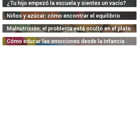
¿Tu hijo empezó la escuela y sientes un vacío?
Niños y azúcar: cómo encontrar el equilibrio
Malnutrición: el problema está oculto en el plato
Cómo educar las emociones desde la infancia