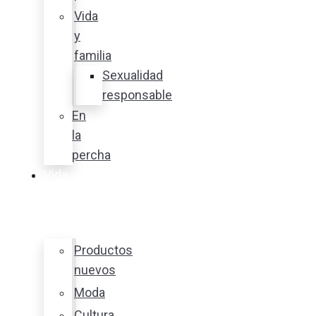
Vida
y
familia
Sexualidad
responsable
En
la
percha
Vida
y
estilo
Productos
nuevos
Moda
Cultura