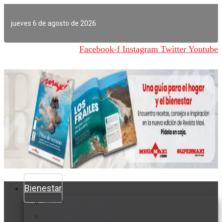
Ir
al
jueves 6 de agosto de 2026
contenido
Facebook-f
Instagram
Twitter
Youtube
Bienestar
Nutrición y salud
Cuidado personal