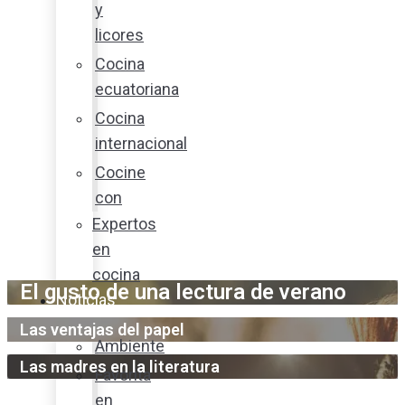
y
licores
Cocina
ecuatoriana
Cocina
internacional
Cocine
con
Expertos
en
cocina
El gusto de una lectura de verano
Noticias
Las ventajas del papel
Ambiente
Las madres en la literatura
Favorita
en