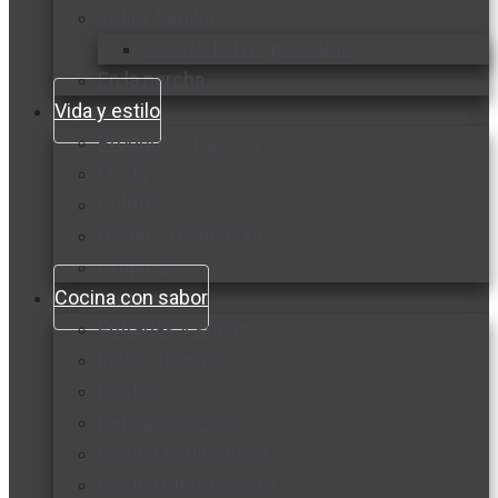
Vida y familia
Sexualidad responsable
En la percha
Vida y estilo
Productos nuevos
Moda
Cultura
Hogar y tecnología
Limpieza
Cocina con sabor
Entradas y sopas
Platos fuertes
Postres
Bebidas y licores
Cocina ecuatoriana
Cocina internacional