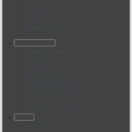
Productos nuevos
Moda
Cultura
Hogar y tecnología
Limpieza
Cocina con sabor
Entradas y sopas
Platos fuertes
Postres
Bebidas y licores
Cocina ecuatoriana
Cocina internacional
Cocine con
Expertos en cocina
Noticias
Ambiente