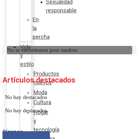
Sexualidad
responsable
En
la
percha
Vida
No se encontraron post random
y
estilo
Productos
Artículos destacados
nuevos
Moda
No hay destacados
Cultura
No hay destacados
Hogar
y
tecnología
Síganos
Limpieza