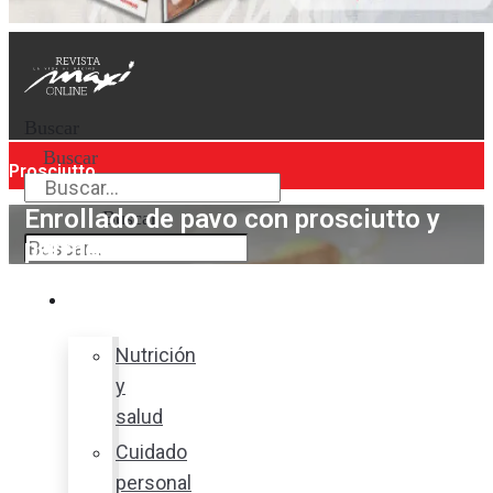
Buscar
Buscar
Prosciutto
Enrollado de pavo con prosciutto y
Buscar
parmesano
Bienestar
Nutrición
y
salud
Cuidado
personal