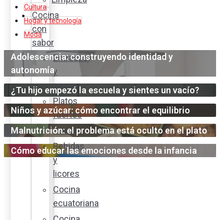
Cultura
Cocina
Hogar y tecnología
con
Moda
sabor
Adolescencia: construyendo identidad y
Entradas
autonomía
y
sopas
¿Tu hijo empezó la escuela y sientes un vacío?
Platos
Niños y azúcar: cómo encontrar el equilibrio
fuertes
Malnutrición: el problema está oculto en el plato
Postres
Bebidas
Cómo educar las emociones desde la infancia
y
licores
Cocina
ecuatoriana
Cocina