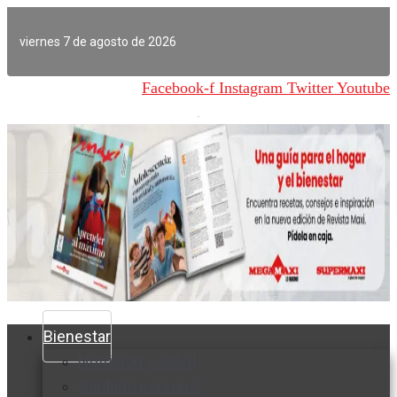
Ir
al
viernes 7 de agosto de 2026
contenido
Facebook-f
Instagram
Twitter
Youtube
Bienestar
Nutrición y salud
Cuidado personal