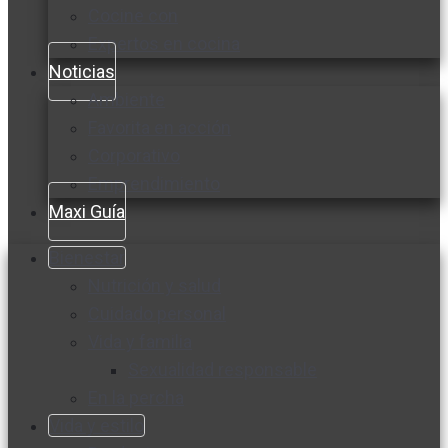
Cocine con
Expertos en cocina
Noticias
Ambiente
Favorita en acción
Corporativo
Emprendimiento
Maxi Guía
Bienestar
Nutrición y salud
Cuidado personal
Vida y familia
Sexualidad responsable
En la percha
Vida y estilo