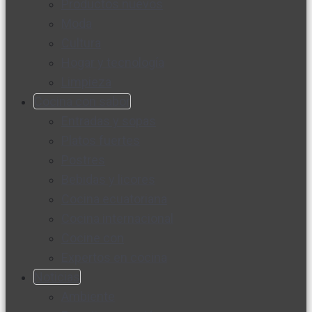
Productos nuevos
Moda
Cultura
Hogar y tecnología
Limpieza
Cocina con sabor
Entradas y sopas
Platos fuertes
Postres
Bebidas y licores
Cocina ecuatoriana
Cocina internacional
Cocine con
Expertos en cocina
Noticias
Ambiente