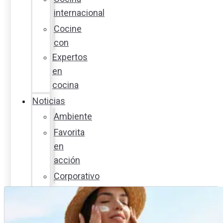
internacional
Cocine
con
Expertos
en
cocina
Noticias
Ambiente
Favorita
en
acción
Corporativo
Emprendimiento
Maxi
Guía