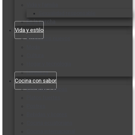
Vida y familia
Sexualidad responsable
En la percha
Vida y estilo
Productos nuevos
Moda
Cultura
Hogar y tecnología
Limpieza
Cocina con sabor
Entradas y sopas
Platos fuertes
Postres
Bebidas y licores
Cocina ecuatoriana
Cocina internacional