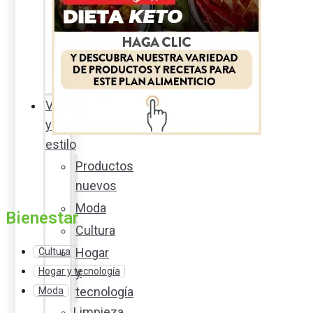
Sexualidad
responsable
En
la
percha
Vida
y
estilo
Productos
nuevos
Moda
Bienestar
Cultura
Hogar
Cultura
y
Hogar y tecnología
tecnología
Moda
Limpieza