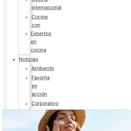
internacional
Cocine
con
Expertos
en
cocina
Noticias
Ambiente
Favorita
en
acción
Corporativo
Emprendimiento
Maxi
Guía