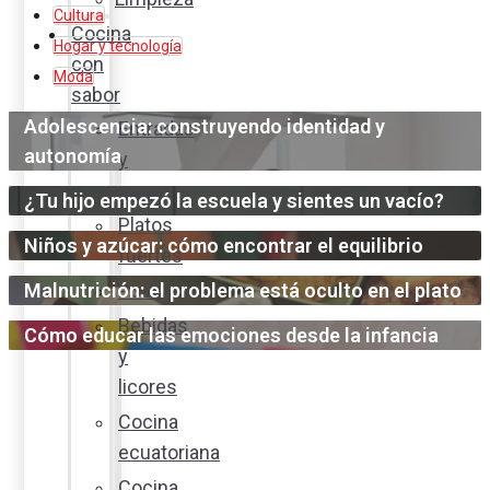
Cultura
Cocina
Hogar y tecnología
con
Moda
sabor
Adolescencia: construyendo identidad y
Entradas
autonomía
y
sopas
¿Tu hijo empezó la escuela y sientes un vacío?
Platos
Niños y azúcar: cómo encontrar el equilibrio
fuertes
Malnutrición: el problema está oculto en el plato
Postres
Bebidas
Cómo educar las emociones desde la infancia
y
licores
Cocina
ecuatoriana
Cocina