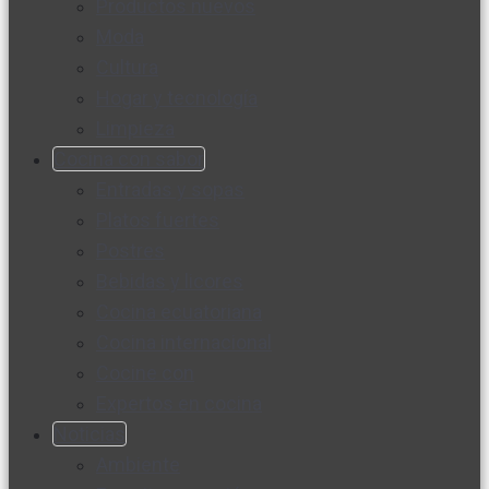
Productos nuevos
Moda
Cultura
Hogar y tecnología
Limpieza
Cocina con sabor
Entradas y sopas
Platos fuertes
Postres
Bebidas y licores
Cocina ecuatoriana
Cocina internacional
Cocine con
Expertos en cocina
Noticias
Ambiente