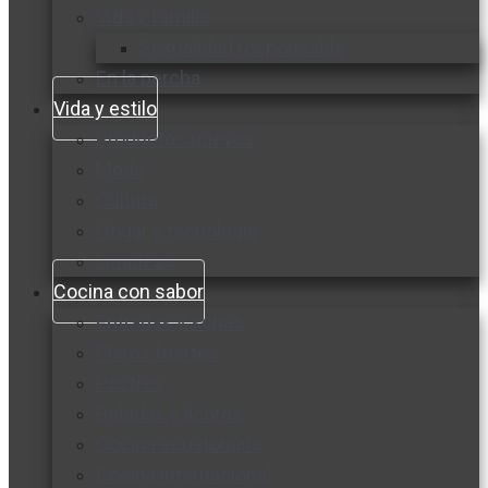
Vida y familia
Sexualidad responsable
En la percha
Vida y estilo
Productos nuevos
Moda
Cultura
Hogar y tecnología
Limpieza
Cocina con sabor
Entradas y sopas
Platos fuertes
Postres
Bebidas y licores
Cocina ecuatoriana
Cocina internacional