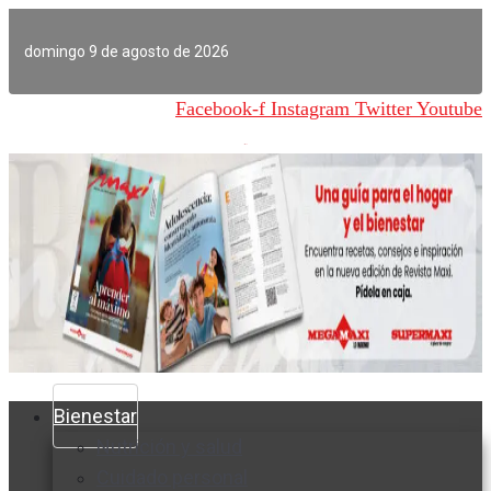
Ir
al
domingo 9 de agosto de 2026
contenido
Facebook-f
Instagram
Twitter
Youtube
Bienestar
Nutrición y salud
Cuidado personal