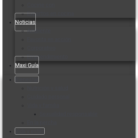
Cocine con
Expertos en cocina
Noticias
Ambiente
Favorita en acción
Corporativo
Emprendimiento
Maxi Guía
Bienestar
Nutrición y salud
Cuidado personal
Vida y familia
Sexualidad responsable
En la percha
Vida y estilo