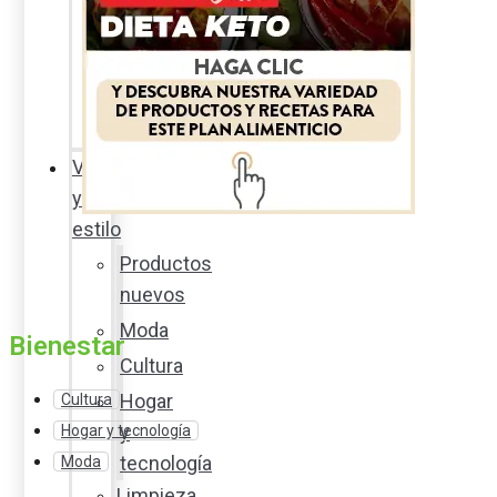
Sexualidad
responsable
En
la
percha
Vida
y
estilo
Productos
nuevos
Moda
Bienestar
Cultura
Hogar
Cultura
y
Hogar y tecnología
tecnología
Moda
Limpieza