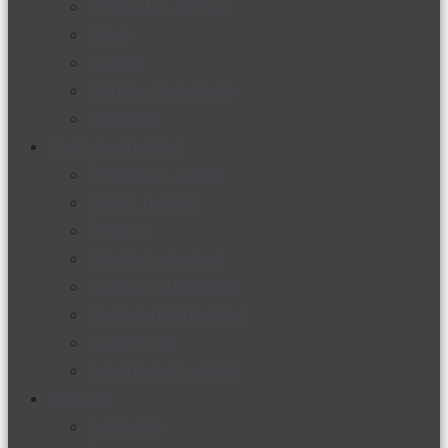
Productos nuevos
Moda
Cultura
Hogar y tecnología
Limpieza
Cocina con sabor
Entradas y sopas
Platos fuertes
Postres
Bebidas y licores
Cocina ecuatoriana
Cocina internacional
Cocine con
Expertos en cocina
Noticias
Ambiente