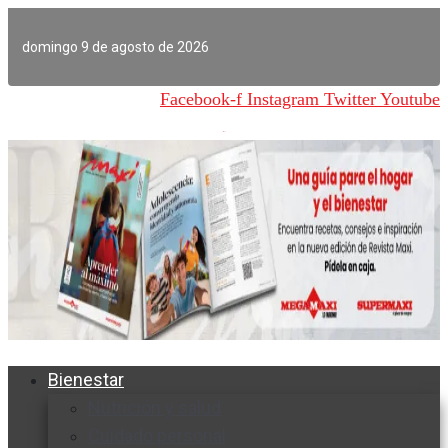
Ir
al
domingo 9 de agosto de 2026
contenido
Facebook-f
Instagram
Twitter
Youtube
Bienestar
Nutrición y salud
Cuidado personal