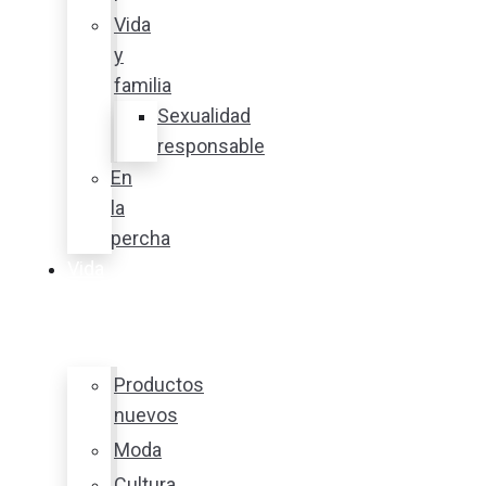
Vida
y
familia
Sexualidad
responsable
En
la
percha
Vida
y
estilo
Productos
nuevos
Moda
Cultura