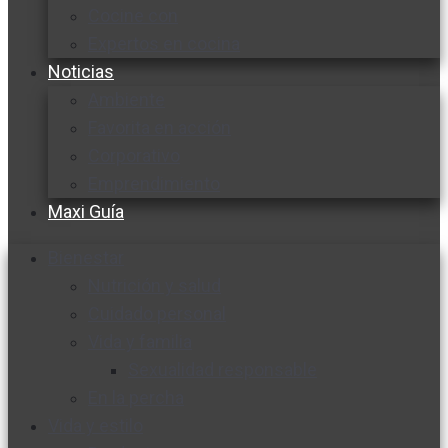
Cocine con
Expertos en cocina
Noticias
Ambiente
Favorita en acción
Corporativo
Emprendimiento
Maxi Guía
Bienestar
Nutrición y salud
Cuidado personal
Vida y familia
Sexualidad responsable
En la percha
Vida y estilo