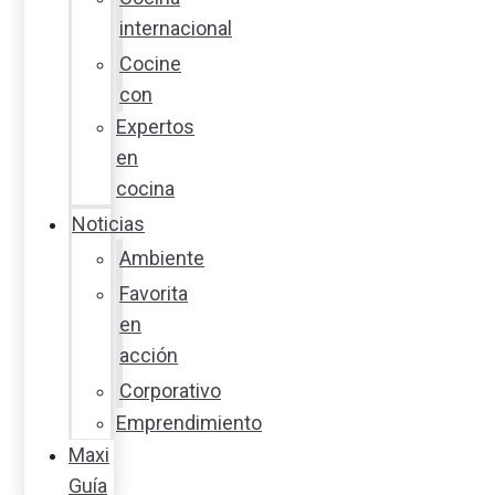
internacional
Cocine
con
Expertos
en
cocina
Noticias
Ambiente
Favorita
en
acción
Corporativo
Emprendimiento
Maxi
Guía