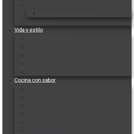
Vida y familia
Sexualidad responsable
En la percha
Vida y estilo
Productos nuevos
Moda
Cultura
Hogar y tecnología
Limpieza
Cocina con sabor
Entradas y sopas
Platos fuertes
Postres
Bebidas y licores
Cocina ecuatoriana
Cocina internacional