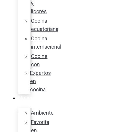
y
licores
Cocina
ecuatoriana
Cocina
internacional
Cocine
con
Expertos
en
cocina
Noticias
Ambiente
Favorita
en