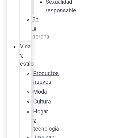
Sexualidad
responsable
En
la
percha
Vida
y
estilo
Productos
nuevos
Moda
Cultura
Hogar
y
tecnología
Limpieza