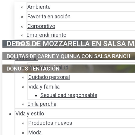
Ambiente
Favorita en acción
Corporativo
Emprendimiento
DEDOS DE MOZZARELLA EN SALSA 
Maxi Guía
BOLITAS DE CARNE Y QUINUA CON SALSA RANCH
Bienestar
Nutrición y salud
DONUTS TENTACIÓN
Cuidado personal
Vida y familia
Sexualidad responsable
En la percha
Vida y estilo
Productos nuevos
Moda