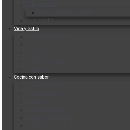
Vida y familia
Sexualidad responsable
En la percha
Vida y estilo
Productos nuevos
Moda
Cultura
Hogar y tecnología
Limpieza
Cocina con sabor
Entradas y sopas
Platos fuertes
Postres
Bebidas y licores
Cocina ecuatoriana
Cocina internacional