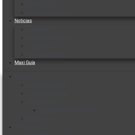
Cocine con
Expertos en cocina
Noticias
Ambiente
Favorita en acción
Corporativo
Emprendimiento
Maxi Guía
Bienestar
Nutrición y salud
Cuidado personal
Vida y familia
Sexualidad responsable
En la percha
Vida y estilo