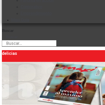
Favorita en acción
Corporativo
Emprendimiento
Maxi Guía
Buscar
Buscar
delicias