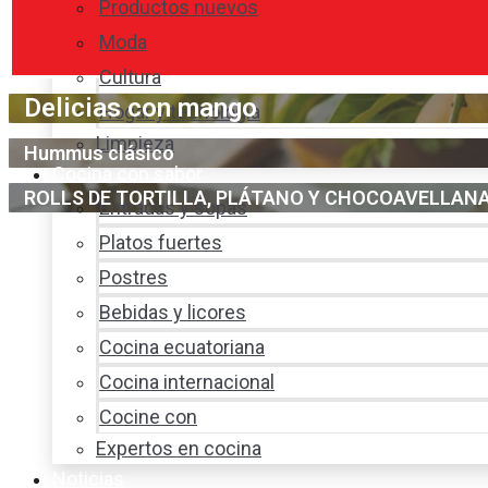
Productos nuevos
Moda
Cultura
Delicias con mango
Hogar y tecnología
Limpieza
Hummus clásico
Cocina con sabor
ROLLS DE TORTILLA, PLÁTANO Y CHOCOAVELLAN
Entradas y sopas
Platos fuertes
Postres
Bebidas y licores
Cocina ecuatoriana
Cocina internacional
Cocine con
Expertos en cocina
Noticias