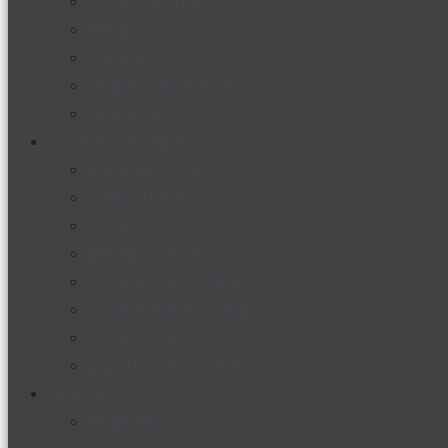
Productos nuevos
Moda
Cultura
Hogar y tecnología
Limpieza
Cocina con sabor
Entradas y sopas
Platos fuertes
Postres
Bebidas y licores
Cocina ecuatoriana
Cocina internacional
Cocine con
Expertos en cocina
Noticias
Ambiente