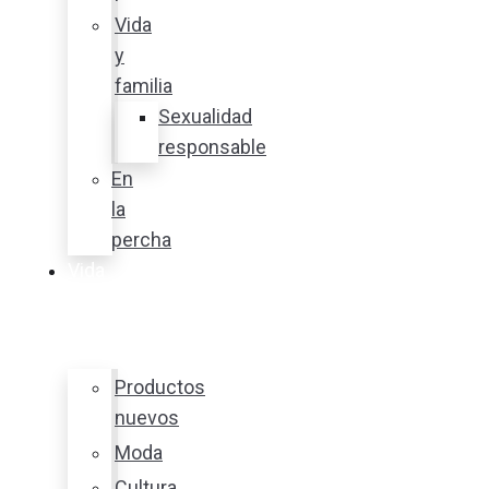
Vida
y
familia
Sexualidad
responsable
En
la
percha
Vida
y
estilo
Productos
nuevos
Moda
Cultura