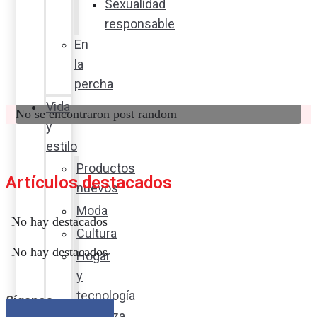
Sexualidad
responsable
En
la
percha
Vida
No se encontraron post random
y
estilo
Productos
Artículos destacados
nuevos
Moda
No hay destacados
Cultura
No hay destacados
Hogar
y
tecnología
Síganos
Limpieza