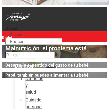
Buscar
Buscar
Redni
Malnutrición: el problema está
Buscar
oculto en el plato
Desarrolla el sentido del gusto de tu bebé
Bienestar
Papá, también puedes alimentar a tu bebé
Nutrición
y
salud
Cuidado
personal