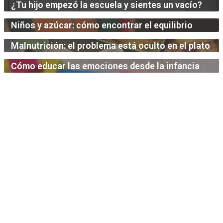
¿Tu hijo empezó la escuela y sientes un vacío?
Niños y azúcar: cómo encontrar el equilibrio
Malnutrición: el problema está oculto en el plato
Cómo educar las emociones desde la infancia