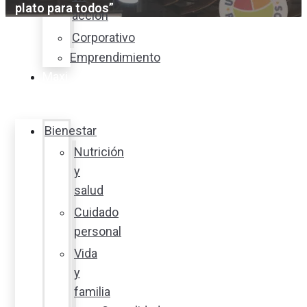
plato para todos”
acción
Corporativo
Emprendimiento
Maxi
Guía
Bienestar
Nutrición
y
salud
Cuidado
personal
Vida
y
familia