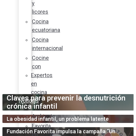
y
licores
Cocina
ecuatoriana
Cocina
internacional
Cocine
con
Expertos
en
cocina
Claves para prevenir la desnutrición
Noticias
crónica infantil
Ambiente
La obesidad infantil, un problema latente
Favorita
Fundación Favorita impulsa la campaña “Un
en