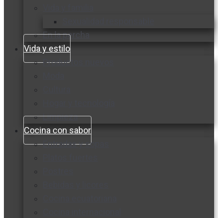
Vida y familia
Sexualidad responsable
En la percha
Vida y estilo
Productos nuevos
Moda
Cultura
Hogar y tecnología
Limpieza
Cocina con sabor
Entradas y sopas
Platos fuertes
Postres
Bebidas y licores
Cocina ecuatoriana
Cocina internacional