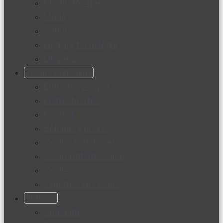
Productos nuevos
Moda
Cultura
Hogar y tecnología
Limpieza
Cocina con sabor
Entradas y sopas
Platos fuertes
Postres
Bebidas y licores
Cocina ecuatoriana
Cocina internacional
Cocine con
Expertos en cocina
Noticias
Ambiente