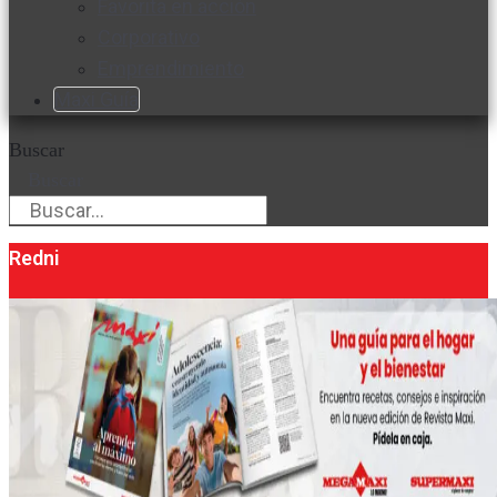
Favorita en acción
Corporativo
Emprendimiento
Maxi Guía
Buscar
Buscar
Redni