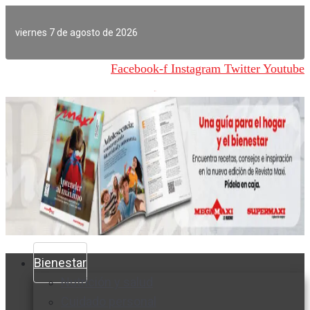
Ir
al
viernes 7 de agosto de 2026
contenido
Facebook-f
Instagram
Twitter
Youtube
Bienestar
Nutrición y salud
Cuidado personal