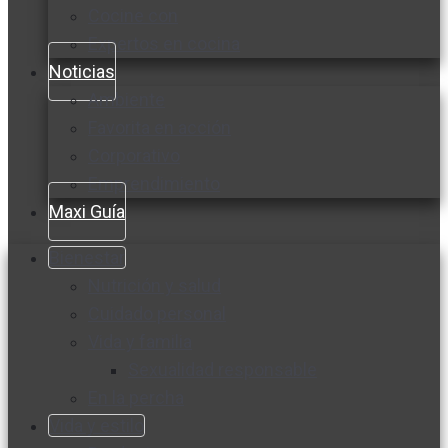
Cocine con
Expertos en cocina
Noticias
Ambiente
Favorita en acción
Corporativo
Emprendimiento
Maxi Guía
Bienestar
Nutrición y salud
Cuidado personal
Vida y familia
Sexualidad responsable
En la percha
Vida y estilo