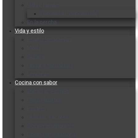
Vida y familia
Sexualidad responsable
En la percha
Vida y estilo
Productos nuevos
Moda
Cultura
Hogar y tecnología
Limpieza
Cocina con sabor
Entradas y sopas
Platos fuertes
Postres
Bebidas y licores
Cocina ecuatoriana
Cocina internacional