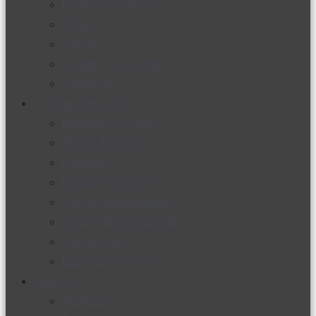
Productos nuevos
Moda
Cultura
Hogar y tecnología
Limpieza
Cocina con sabor
Entradas y sopas
Platos fuertes
Postres
Bebidas y licores
Cocina ecuatoriana
Cocina internacional
Cocine con
Expertos en cocina
Noticias
Ambiente