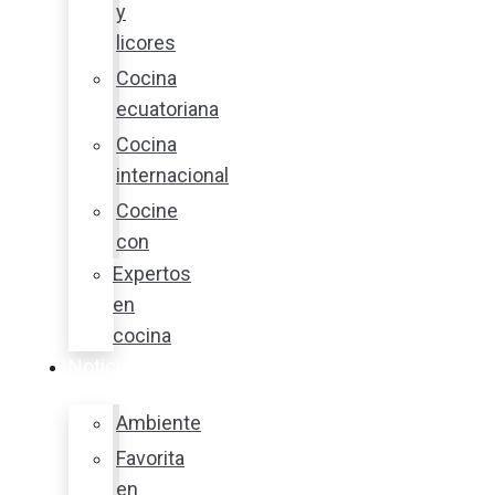
y
licores
Cocina
ecuatoriana
Cocina
internacional
Cocine
con
Expertos
en
cocina
Noticias
Ambiente
Favorita
en