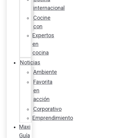
internacional
Cocine
con
Expertos
en
cocina
Noticias
Ambiente
Favorita
en
acción
Corporativo
Emprendimiento
Maxi
Guía