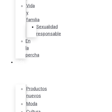
Vida
y
familia
Sexualidad
responsable
En
la
percha
Vida
y
estilo
Productos
nuevos
Moda
Cultura