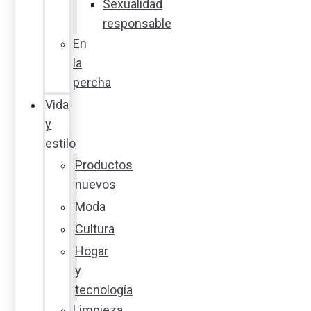
Sexualidad
responsable
En
la
percha
Vida
y
estilo
Productos
nuevos
Moda
Cultura
Hogar
y
tecnología
Limpieza