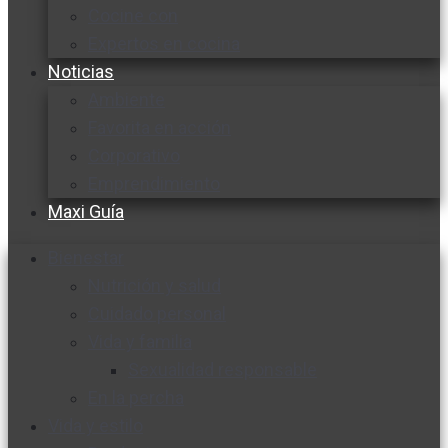
Cocine con
Expertos en cocina
Noticias
Ambiente
Favorita en acción
Corporativo
Emprendimiento
Maxi Guía
Bienestar
Nutrición y salud
Cuidado personal
Vida y familia
Sexualidad responsable
En la percha
Vida y estilo