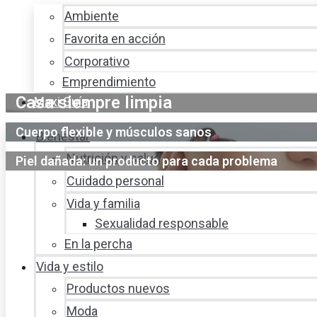
Ambiente
Favorita en acción
Corporativo
Emprendimiento
Casa siempre limpia
Maxi Guía
Cuerpo flexible y músculos sanos
Bienestar
Nutrición y salud
Piel dañada: un producto para cada problema
Cuidado personal
Vida y familia
Sexualidad responsable
En la percha
Vida y estilo
Productos nuevos
Moda