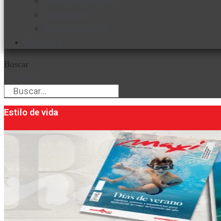
Favorita en acción
Corporativo
Emprendimiento
Maxi Guía
Buscar
Buscar
Estilo de vida