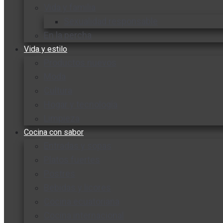
Vida y familia
Sexualidad responsable
En la percha
Vida y estilo
Productos nuevos
Moda
Cultura
Hogar y tecnología
Limpieza
Cocina con sabor
Entradas y sopas
Platos fuertes
Postres
Bebidas y licores
Cocina ecuatoriana
Cocina internacional