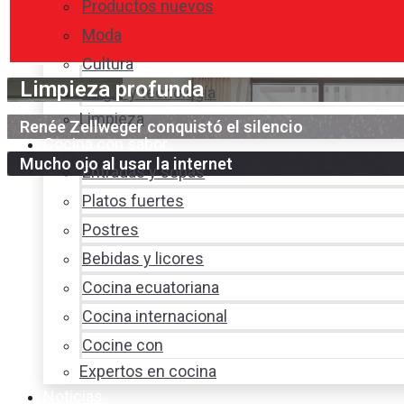
Productos nuevos
Moda
Cultura
Limpieza profunda
Hogar y tecnología
Limpieza
Renée Zellweger conquistó el silencio
Cocina con sabor
Mucho ojo al usar la internet
Entradas y sopas
Platos fuertes
Postres
Bebidas y licores
Cocina ecuatoriana
Cocina internacional
Cocine con
Expertos en cocina
Noticias