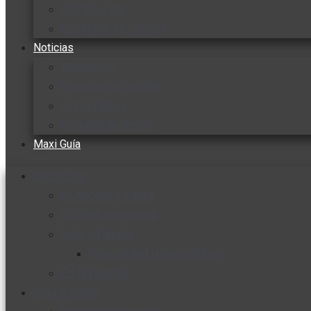
Cocine con
Expertos en cocina
Noticias
Ambiente
Favorita en acción
Corporativo
Emprendimiento
Maxi Guía
Bienestar
Nutrición y salud
Cuidado personal
Vida y familia
Sexualidad responsable
En la percha
Vida y estilo