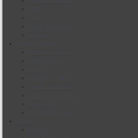
Productos nuevos
Moda
Cultura
Hogar y tecnología
Limpieza
Cocina con sabor
Entradas y sopas
Platos fuertes
Postres
Bebidas y licores
Cocina ecuatoriana
Cocina internacional
Cocine con
Expertos en cocina
Noticias
Ambiente