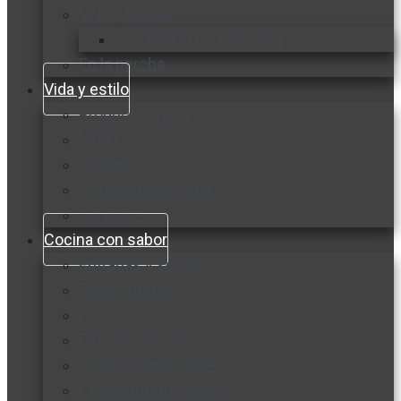
Vida y familia
Sexualidad responsable
En la percha
Vida y estilo
Productos nuevos
Moda
Cultura
Hogar y tecnología
Limpieza
Cocina con sabor
Entradas y sopas
Platos fuertes
Postres
Bebidas y licores
Cocina ecuatoriana
Cocina internacional