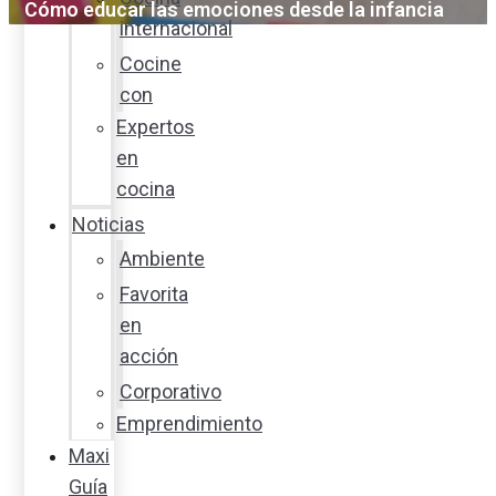
Cómo educar las emociones desde la infancia
internacional
Cocine
con
Expertos
en
cocina
Noticias
Ambiente
Favorita
en
acción
Corporativo
Emprendimiento
Maxi
Guía