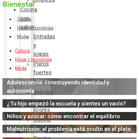
Bienestar
Cocina
con
Cultura
sabor
Hogar y tecnología
Entradas
Moda
y
Cultura
sopas
Hogar y tecnología
Platos
Moda
fuertes
Adolescencia: construyendo identidad y
Postres
autonomía
Bebidas
y
¿Tu hijo empezó la escuela y sientes un vacío?
licores
Niños y azúcar: cómo encontrar el equilibrio
Cocina
ecuatoriana
Malnutrición: el problema está oculto en el plato
Cocina