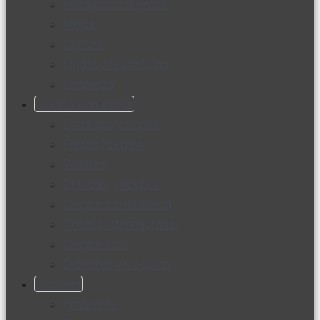
Productos nuevos
Moda
Cultura
Hogar y tecnología
Limpieza
Cocina con sabor
Entradas y sopas
Platos fuertes
Postres
Bebidas y licores
Cocina ecuatoriana
Cocina internacional
Cocine con
Expertos en cocina
Noticias
Ambiente