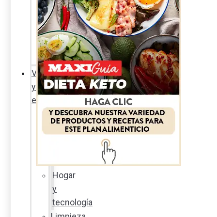
Sexualidad
responsable
En
la
percha
Vida
y
estilo
Productos
nuevos
Moda
Cultura
Hogar
y
tecnología
Limpieza