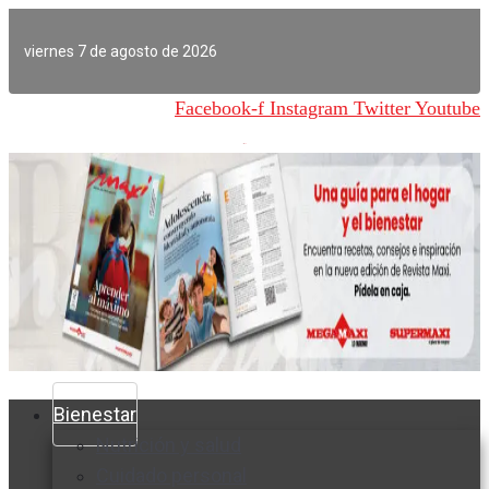
Ir
al
viernes 7 de agosto de 2026
contenido
Facebook-f
Instagram
Twitter
Youtube
Bienestar
Nutrición y salud
Cuidado personal