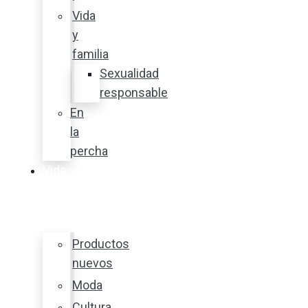
Vida
y
familia
Sexualidad
responsable
En
la
percha
Vida
y
estilo
Productos
nuevos
Moda
Cultura