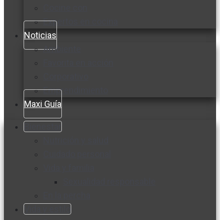
Cocine con
Expertos en cocina
Noticias
Ambiente
Favorita en acción
Corporativo
Emprendimiento
Maxi Guía
Bienestar
Nutrición y salud
Cuidado personal
Vida y familia
Sexualidad responsable
En la percha
Vida y estilo