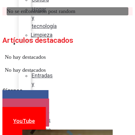
Hogar
No se encontraron post random
y
tecnología
Limpieza
Artículos destacados
Cocina
con
No hay destacados
sabor
No hay destacados
Entradas
y
Síganos
sopas
Platos
Facebook
fuertes
Instagram
Postres
YouTube
Bebidas