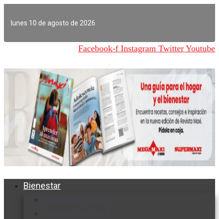
Ir
al
lunes 10 de agosto de 2026
contenido
Facebook-f
Instagram
Twitter
Youtube
Bienestar
Nutrición y salud
Cuidado personal