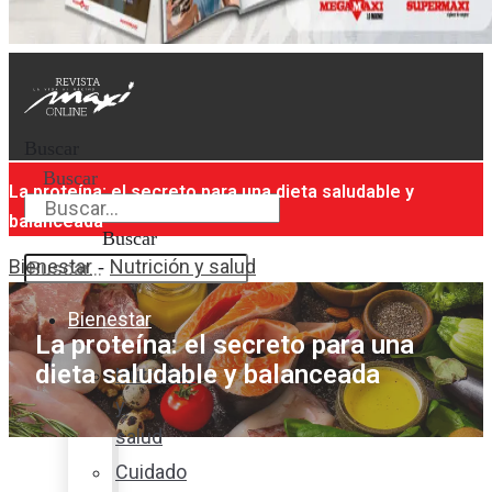
Buscar
Buscar
La proteína: el secreto para una dieta saludable y
balanceada
Buscar
Bienestar
Nutrición y salud
-
Bienestar
La proteína: el secreto para una
dieta saludable y balanceada
Nutrición
y
salud
Cuidado