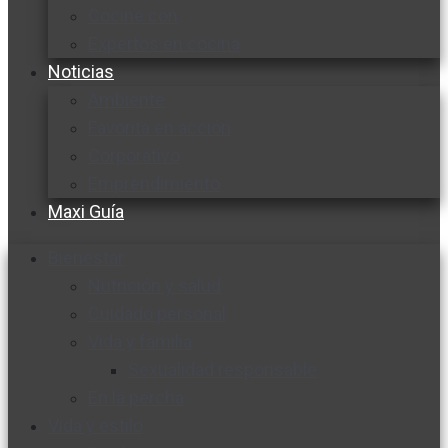
Cocine con
Expertos en cocina
Noticias
Ambiente
Favorita en acción
Corporativo
Emprendimiento
Maxi Guía
Bienestar
Nutrición y salud
Cuidado personal
Vida y familia
Sexualidad responsable
En la percha
Vida y estilo