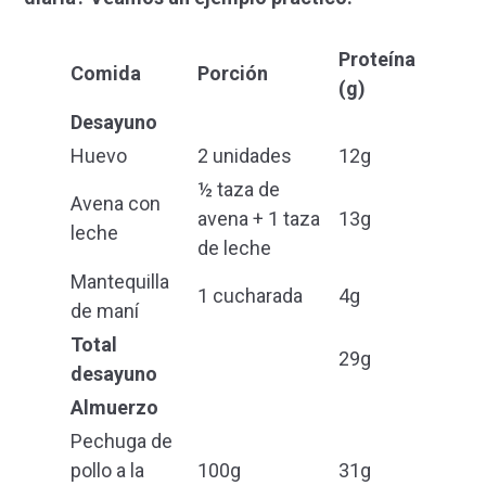
Proteína
Comida
Porción
(g)
Desayuno
Huevo
2 unidades
12g
½ taza de
Avena con
avena + 1 taza
13g
leche
de leche
Mantequilla
1 cucharada
4g
de maní
Total
29g
desayuno
Almuerzo
Pechuga de
pollo a la
100g
31g