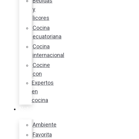
Bebidas
y
licores
Cocina
ecuatoriana
Cocina
internacional
Cocine
con
Expertos
en
cocina
Noticias
Ambiente
Favorita