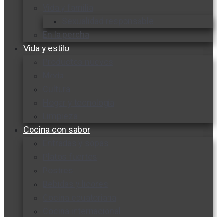
Vida y familia
Sexualidad responsable
En la percha
Vida y estilo
Productos nuevos
Moda
Cultura
Hogar y tecnología
Limpieza
Cocina con sabor
Entradas y sopas
Platos fuertes
Postres
Bebidas y licores
Cocina ecuatoriana
Cocina internacional