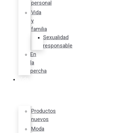
personal
Vida
y
familia
Sexualidad
responsable
En
la
percha
Vida
y
estilo
Productos
nuevos
Moda