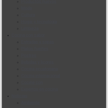
Productos nuevos
Moda
Cultura
Hogar y tecnología
Limpieza
Cocina con sabor
Entradas y sopas
Platos fuertes
Postres
Bebidas y licores
Cocina ecuatoriana
Cocina internacional
Cocine con
Expertos en cocina
Noticias
Ambiente