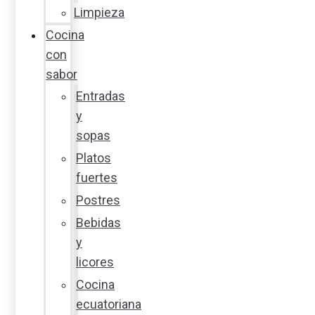
Limpieza
Cocina
con
sabor
Entradas
y
sopas
Platos
fuertes
Postres
Bebidas
y
licores
Cocina
ecuatoriana