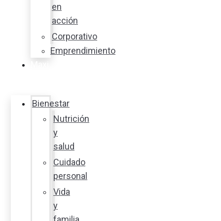
en
acción
Corporativo
Emprendimiento
Maxi
Guía
Bienestar
Nutrición
y
salud
Cuidado
personal
Vida
y
familia