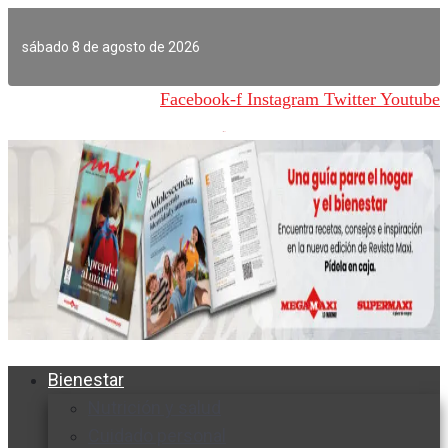
Ir
al
sábado 8 de agosto de 2026
contenido
Facebook-f
Instagram
Twitter
Youtube
Bienestar
Nutrición y salud
Cuidado personal