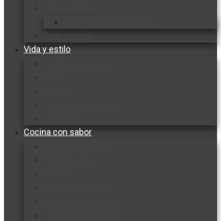
Vida y familia
Sexualidad responsable
En la percha
Vida y estilo
Productos nuevos
Moda
Cultura
Hogar y tecnología
Limpieza
Cocina con sabor
Entradas y sopas
Platos fuertes
Postres
Bebidas y licores
Cocina ecuatoriana
Cocina internacional