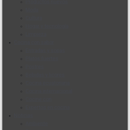
Productos nuevos
Moda
Cultura
Hogar y tecnología
Limpieza
Cocina con sabor
Entradas y sopas
Platos fuertes
Postres
Bebidas y licores
Cocina ecuatoriana
Cocina internacional
Cocine con
Expertos en cocina
Noticias
Ambiente