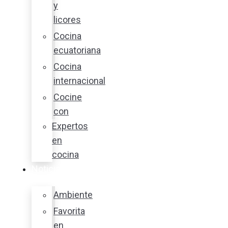
y
licores
Cocina
ecuatoriana
Cocina
internacional
Cocine
con
Expertos
en
cocina
Noticias
Ambiente
Favorita
en