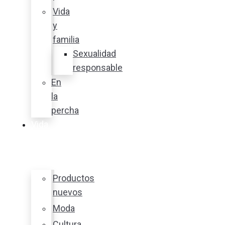
Vida
y
familia
Sexualidad
responsable
En
la
percha
Vida
y
estilo
Productos
nuevos
Moda
Cultura