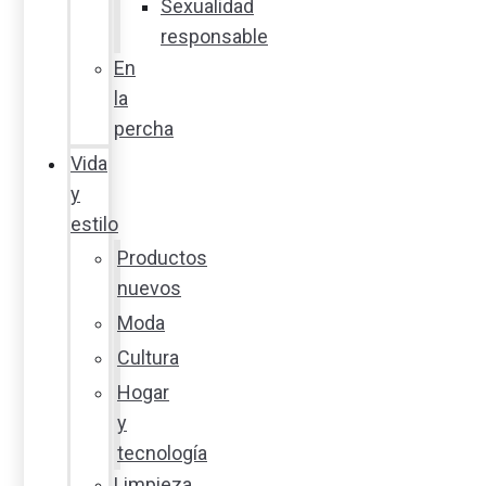
Sexualidad
responsable
En
la
percha
Vida
y
estilo
Productos
nuevos
Moda
Cultura
Hogar
y
tecnología
Limpieza