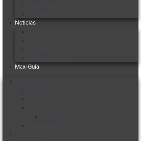
Cocine con
Expertos en cocina
Noticias
Ambiente
Favorita en acción
Corporativo
Emprendimiento
Maxi Guía
Bienestar
Nutrición y salud
Cuidado personal
Vida y familia
Sexualidad responsable
En la percha
Vida y estilo