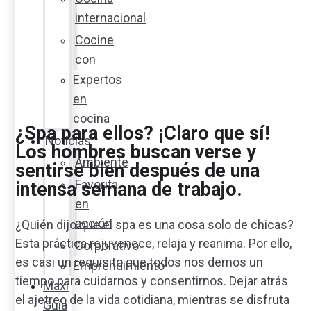
internacional
Cocine
con
Expertos
en
cocina
¿Spa para ellos? ¡Claro que sí!
Noticias
Los hombres buscan verse y
Ambiente
sentirse bien después de una
Favorita
intensa semana de trabajo.
en
acción
¿Quién dijo que el spa es una cosa solo de chicas?
Esta práctica rejuvenece, relaja y reanima. Por ello,
Corporativo
es casi un requisito que todos nos demos un
Emprendimiento
tiempo para cuidarnos y consentirnos. Dejar atrás
Maxi
el ajetreo de la vida cotidiana, mientras se disfruta
Guía