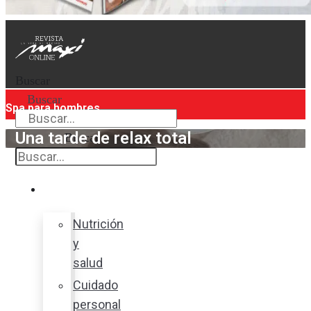
Buscar
Buscar
Spa para hombres
Una tarde de relax total
Buscar
Bienestar
Nutrición
y
salud
Cuidado
personal