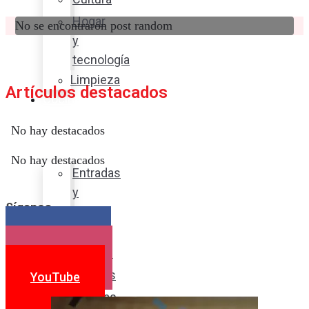
Hogar
No se encontraron post random
y
tecnología
Limpieza
Artículos destacados
Cocina
con
No hay destacados
sabor
No hay destacados
Entradas
y
Síganos
sopas
Platos
Facebook
fuertes
Instagram
Postres
YouTube
Bebidas