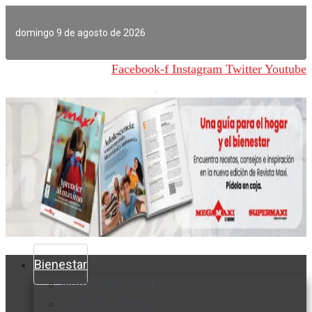
Ir
al
domingo 9 de agosto de 2026
contenido
Facebook-f
Instagram
Twitter
Youtube
Bienestar
Nutrición y salud
Cuidado personal