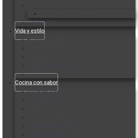
Vida y familia
Sexualidad responsable
En la percha
Vida y estilo
Productos nuevos
Moda
Cultura
Hogar y tecnología
Limpieza
Cocina con sabor
Entradas y sopas
Platos fuertes
Postres
Bebidas y licores
Cocina ecuatoriana
Cocina internacional