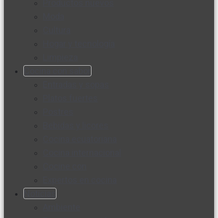
Productos nuevos
Moda
Cultura
Hogar y tecnología
Limpieza
Cocina con sabor
Entradas y sopas
Platos fuertes
Postres
Bebidas y licores
Cocina ecuatoriana
Cocina internacional
Cocine con
Expertos en cocina
Noticias
Ambiente