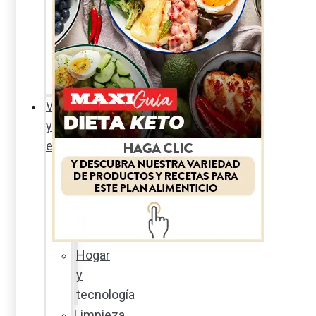
Sexualidad
responsable
En
la
percha
Vida
y
estilo
Productos
nuevos
Moda
Cultura
Hogar
y
tecnología
Limpieza