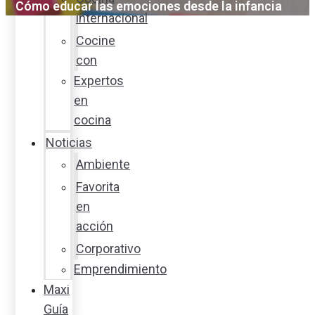
Cómo educar las emociones desde la infancia
internacional
Cocine
con
Expertos
en
cocina
Noticias
Ambiente
Favorita
en
acción
Corporativo
Emprendimiento
Maxi
Guía