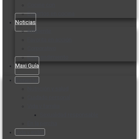
Cocine con
Expertos en cocina
Noticias
Ambiente
Favorita en acción
Corporativo
Emprendimiento
Maxi Guía
Bienestar
Nutrición y salud
Cuidado personal
Vida y familia
Sexualidad responsable
En la percha
Vida y estilo