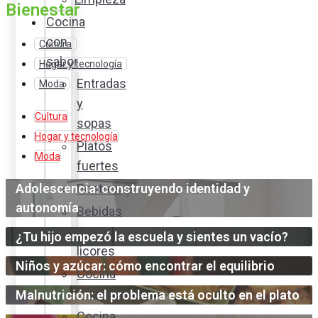
Bienestar
Cocina
con
Cultura
sabor
Hogar y tecnología
Entradas
Moda
y
Cultura
sopas
Hogar y tecnología
Platos
Moda
fuertes
Adolescencia: construyendo identidad y
Postres
autonomía
Bebidas
y
¿Tu hijo empezó la escuela y sientes un vacío?
licores
Niños y azúcar: cómo encontrar el equilibrio
Cocina
ecuatoriana
Malnutrición: el problema está oculto en el plato
Cocina