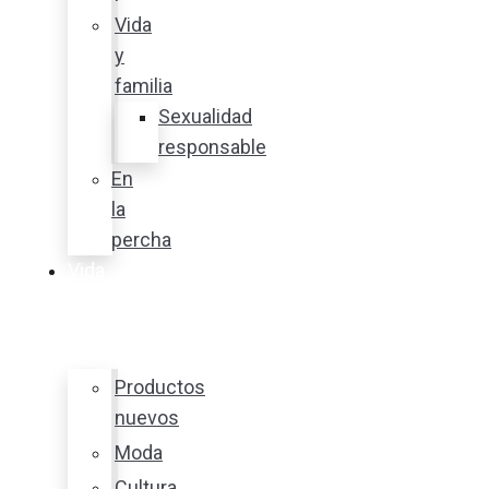
Vida
y
familia
Sexualidad
responsable
En
la
percha
Vida
y
estilo
Productos
nuevos
Moda
Cultura