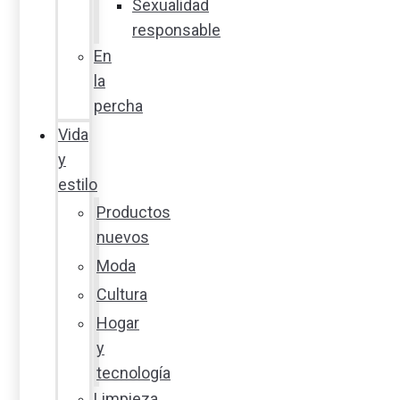
Sexualidad
responsable
En
la
percha
Vida
y
estilo
Productos
nuevos
Moda
Cultura
Hogar
y
tecnología
Limpieza