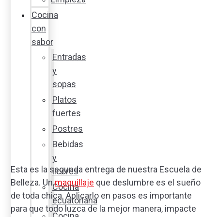
Cocina
con
sabor
Entradas
y
sopas
Platos
fuertes
Postres
Bebidas
y
Esta es la segunda entrega de nuestra Escuela de
licores
Belleza. Un
maquillaje
que deslumbre es el sueño
Cocina
de toda chica. Aplicarlo en pasos es importante
ecuatoriana
para que todo luzca de la mejor manera, impacte
Cocina