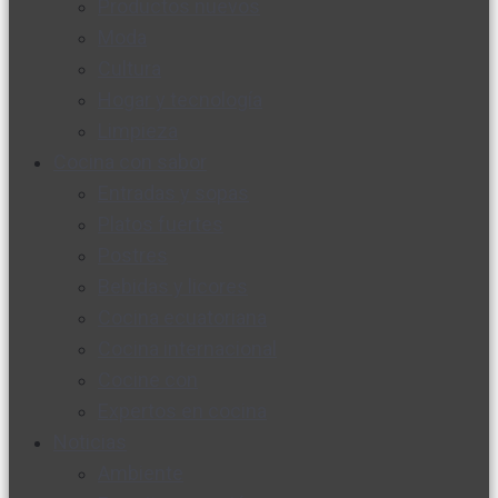
Productos nuevos
Moda
Cultura
Hogar y tecnología
Limpieza
Cocina con sabor
Entradas y sopas
Platos fuertes
Postres
Bebidas y licores
Cocina ecuatoriana
Cocina internacional
Cocine con
Expertos en cocina
Noticias
Ambiente