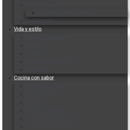
Vida y familia
Sexualidad responsable
En la percha
Vida y estilo
Productos nuevos
Moda
Cultura
Hogar y tecnología
Limpieza
Cocina con sabor
Entradas y sopas
Platos fuertes
Postres
Bebidas y licores
Cocina ecuatoriana
Cocina internacional