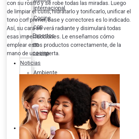
con su rostro y se robe todas las miradas. Luego
internacional
de limpiar el cutis, hidratarlo y tonificarlo, unificar el
Cocine
tono con primer, base y correctores es lo indicado.
con
Así, su cara se verá radiante y disimulará todas
Expertos
esas imperfecciones. Le enseñamos cómo
en
emplear estos productos correctamente, de la
cocina
mano de una experta.
Noticias
Ambiente
Favorita
en
acción
Corporativo
Emprendimiento
Maxi
Guía