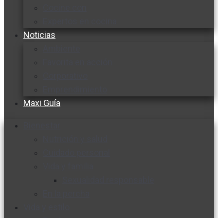
Cocine con
Expertos en cocina
Noticias
Ambiente
Favorita en acción
Corporativo
Emprendimiento
Maxi Guía
Bienestar
Nutrición y salud
Cuidado personal
Vida y familia
Sexualidad responsable
En la percha
Vida y estilo