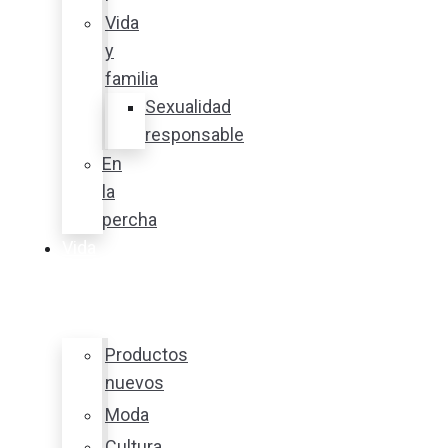
Vida
y
familia
Sexualidad
responsable
En
la
percha
Vida
y
estilo
Productos
nuevos
Moda
Cultura