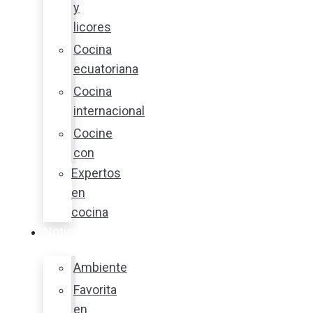
y
licores
Cocina
ecuatoriana
Cocina
internacional
Cocine
con
Expertos
en
cocina
Noticias
Ambiente
Favorita
en