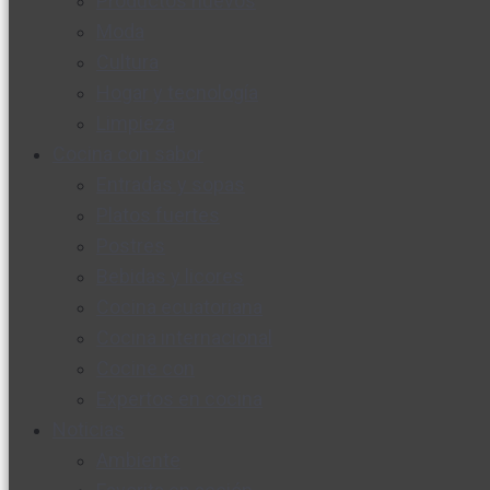
Productos nuevos
Moda
Cultura
Hogar y tecnología
Limpieza
Cocina con sabor
Entradas y sopas
Platos fuertes
Postres
Bebidas y licores
Cocina ecuatoriana
Cocina internacional
Cocine con
Expertos en cocina
Noticias
Ambiente