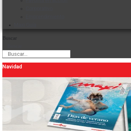
Favorita en acción
Corporativo
Emprendimiento
Maxi Guía
Buscar
Buscar
Navidad