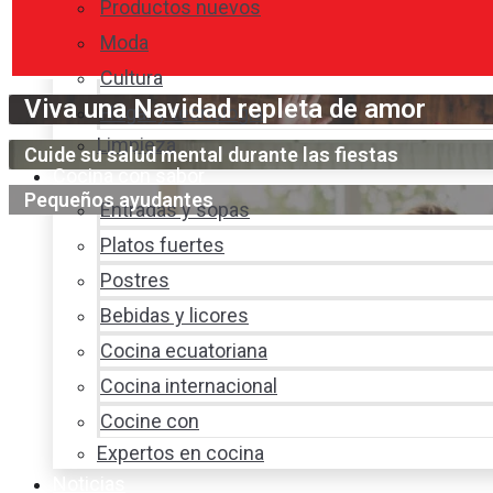
Productos nuevos
Moda
Cultura
Viva una Navidad repleta de amor
Hogar y tecnología
Limpieza
Cuide su salud mental durante las fiestas
Cocina con sabor
Pequeños ayudantes
Entradas y sopas
Platos fuertes
Postres
Bebidas y licores
Cocina ecuatoriana
Cocina internacional
Cocine con
Expertos en cocina
Noticias