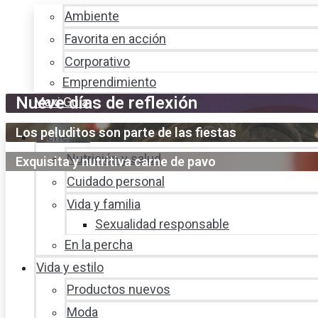
Ambiente
Favorita en acción
Corporativo
Emprendimiento
Nueve días de reflexión
Maxi Guía
Los peluditos son parte de las fiestas
Bienestar
Nutrición y salud
Exquisita y nutritiva carne de pavo
Cuidado personal
Vida y familia
Sexualidad responsable
En la percha
Vida y estilo
Productos nuevos
Moda