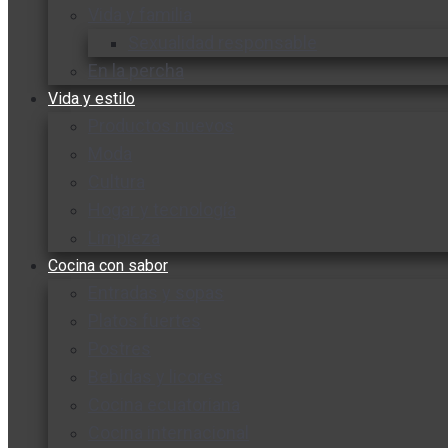
Vida y familia
Sexualidad responsable
En la percha
Vida y estilo
Productos nuevos
Moda
Cultura
Hogar y tecnología
Limpieza
Cocina con sabor
Entradas y sopas
Platos fuertes
Postres
Bebidas y licores
Cocina ecuatoriana
Cocina internacional