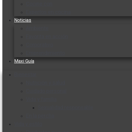
Cocine con
Expertos en cocina
Noticias
Ambiente
Favorita en acción
Corporativo
Emprendimiento
Maxi Guía
Bienestar
Nutrición y salud
Cuidado personal
Vida y familia
Sexualidad responsable
En la percha
Vida y estilo