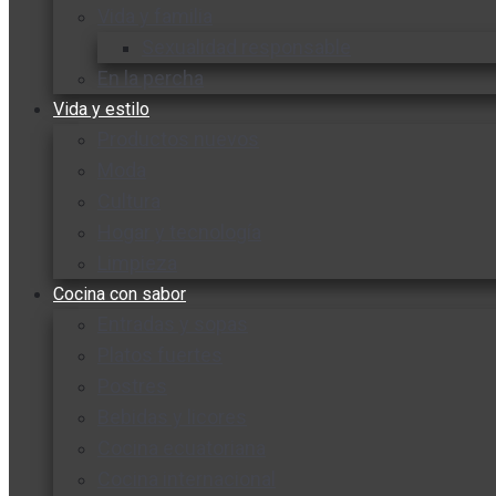
Vida y familia
Sexualidad responsable
En la percha
Vida y estilo
Productos nuevos
Moda
Cultura
Hogar y tecnología
Limpieza
Cocina con sabor
Entradas y sopas
Platos fuertes
Postres
Bebidas y licores
Cocina ecuatoriana
Cocina internacional