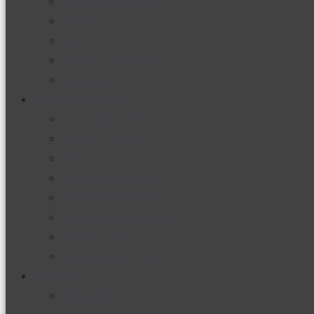
Productos nuevos
Moda
Cultura
Hogar y tecnología
Limpieza
Cocina con sabor
Entradas y sopas
Platos fuertes
Postres
Bebidas y licores
Cocina ecuatoriana
Cocina internacional
Cocine con
Expertos en cocina
Noticias
Ambiente