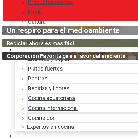
Productos nuevos
Moda
Cultura
Un respiro para el medioambiente
Hogar y tecnología
Limpieza
Reciclar ahora es más fácil
Cocina con sabor
Corporación Favorita gira a favor del ambiente
Entradas y sopas
Platos fuertes
Postres
Bebidas y licores
Cocina ecuatoriana
Cocina internacional
Cocine con
Expertos en cocina
Noticias