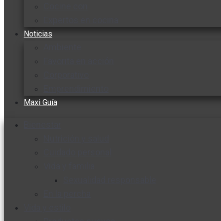
Cocine con
Expertos en cocina
Noticias
Ambiente
Favorita en acción
Corporativo
Emprendimiento
Maxi Guía
Bienestar
Nutrición y salud
Cuidado personal
Vida y familia
Sexualidad responsable
En la percha
Vida y estilo