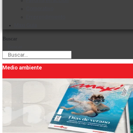
Favorita en acción
Corporativo
Emprendimiento
Maxi Guía
Buscar
Buscar
Medio ambiente