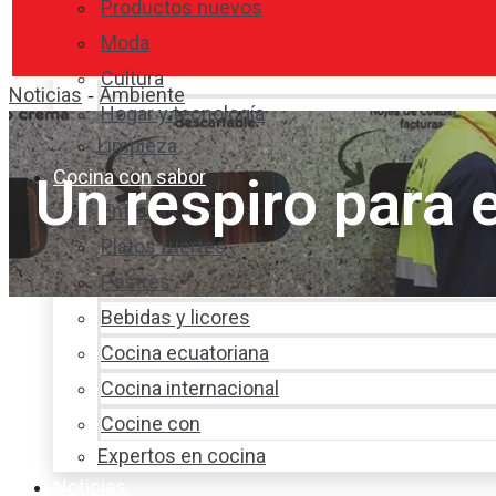
Productos nuevos
Moda
Cultura
Noticias
Ambiente
-
Hogar y tecnología
Limpieza
Cocina con sabor
Un respiro para
Entradas y sopas
Platos fuertes
Postres
Bebidas y licores
Cocina ecuatoriana
Cocina internacional
Cocine con
Expertos en cocina
Noticias