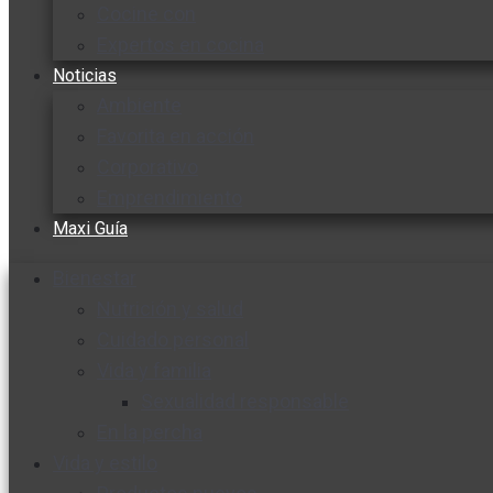
Cocine con
Expertos en cocina
Noticias
Ambiente
Favorita en acción
Corporativo
Emprendimiento
Maxi Guía
Bienestar
Nutrición y salud
Cuidado personal
Vida y familia
Sexualidad responsable
En la percha
Vida y estilo