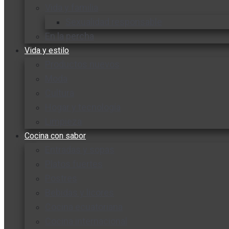
Vida y familia
Sexualidad responsable
En la percha
Vida y estilo
Productos nuevos
Moda
Cultura
Hogar y tecnología
Limpieza
Cocina con sabor
Entradas y sopas
Platos fuertes
Postres
Bebidas y licores
Cocina ecuatoriana
Cocina internacional