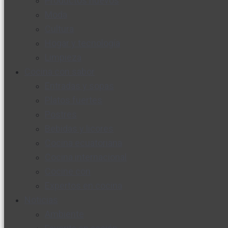
Productos nuevos
Moda
Cultura
Hogar y tecnología
Limpieza
Cocina con sabor
Entradas y sopas
Platos fuertes
Postres
Bebidas y licores
Cocina ecuatoriana
Cocina internacional
Cocine con
Expertos en cocina
Noticias
Ambiente