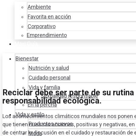
Ambiente
Favorita en acción
Corporativo
Emprendimiento
Maxi Guía
Bienestar
Nutrición y salud
Cuidado personal
Vida y familia
Reciclar debe ser parte de su rutina
Sexualidad responsable
responsabilidad ecológica.
En la percha
Vida y estilo
Los acontecimientos climáticos mundiales nos ponen en
Productos nuevos
que tienen nuestras acciones, positivas y negativas, e
de centrar la discusión en el cuidado y restauración 
Moda