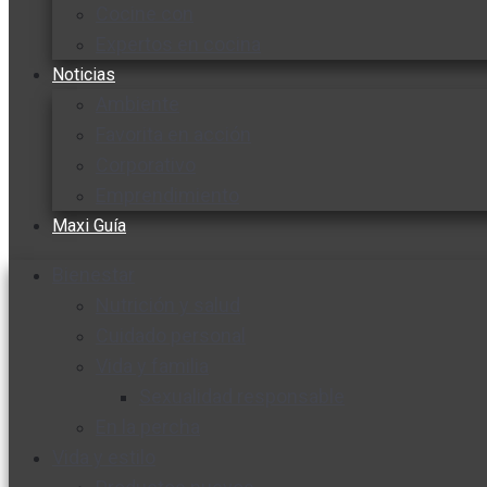
Cocine con
Expertos en cocina
Noticias
Ambiente
Favorita en acción
Corporativo
Emprendimiento
Maxi Guía
Bienestar
Nutrición y salud
Cuidado personal
Vida y familia
Sexualidad responsable
En la percha
Vida y estilo