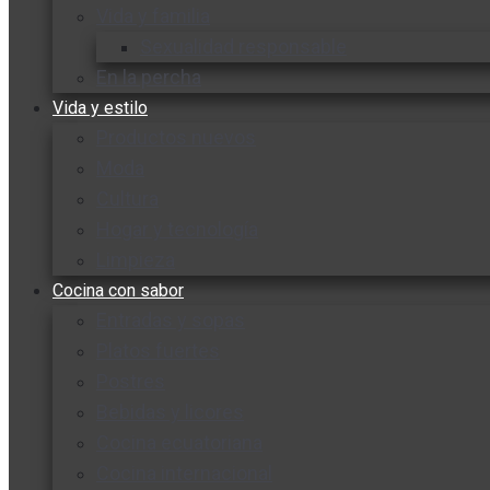
Vida y familia
Sexualidad responsable
En la percha
Vida y estilo
Productos nuevos
Moda
Cultura
Hogar y tecnología
Limpieza
Cocina con sabor
Entradas y sopas
Platos fuertes
Postres
Bebidas y licores
Cocina ecuatoriana
Cocina internacional