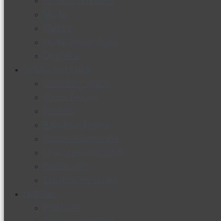
Productos nuevos
Moda
Cultura
Hogar y tecnología
Limpieza
Cocina con sabor
Entradas y sopas
Platos fuertes
Postres
Bebidas y licores
Cocina ecuatoriana
Cocina internacional
Cocine con
Expertos en cocina
Noticias
Ambiente