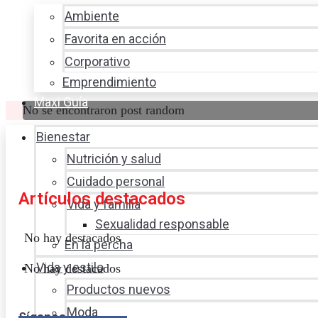
Ambiente
Favorita en acción
Corporativo
Emprendimiento
Maxi Guía
No se encontraron post random
Bienestar
Nutrición y salud
Cuidado personal
Artículos destacados
Vida y familia
Sexualidad responsable
No hay destacados
En la percha
Vida y estilo
No hay destacados
Productos nuevos
Moda
Síganos