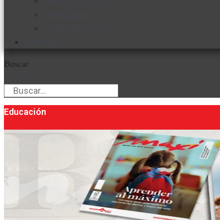
Favorita en acción
Corporativo
Emprendimiento
Maxi Guía
Buscar
Buscar
Educación