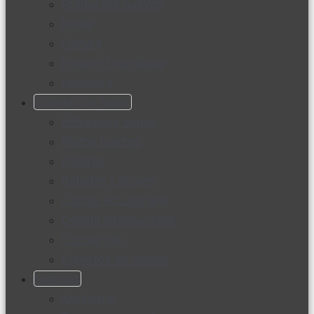
Productos nuevos
Moda
Cultura
Hogar y tecnología
Limpieza
Cocina con sabor
Entradas y sopas
Platos fuertes
Postres
Bebidas y licores
Cocina ecuatoriana
Cocina internacional
Cocine con
Expertos en cocina
Noticias
Ambiente