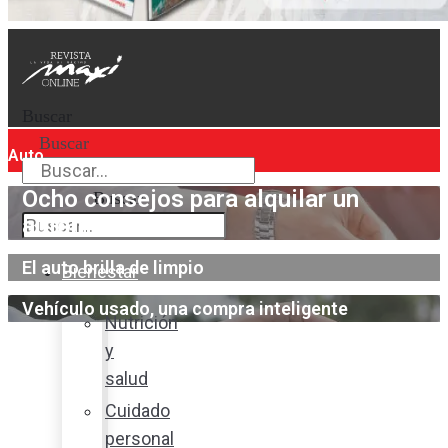
Buscar
Buscar
Auto
Ocho consejos para alquilar un
Buscar
automóvil
El auto brilla de limpio
Bienestar
Vehículo usado, una compra inteligente
Nutrición
y
salud
Cuidado
personal