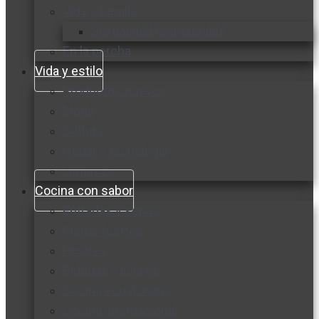
Vida y familia
Sexualidad responsable
En la percha
Vida y estilo
Productos nuevos
Moda
Cultura
Hogar y tecnología
Limpieza
Cocina con sabor
Entradas y sopas
Platos fuertes
Postres
Bebidas y licores
Cocina ecuatoriana
Cocina internacional