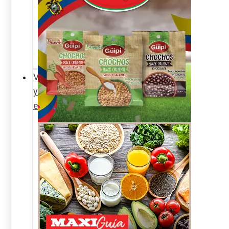
Sexualidad
responsable
En
la
percha
Vida
y
estilo
Productos
nuevos
Moda
Cultura
Hogar
y
tecnología
Limpieza