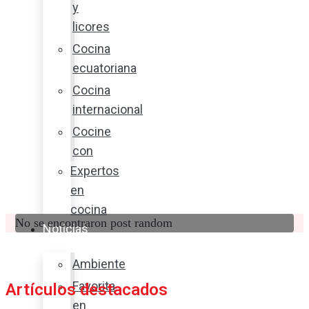
y
licores
Cocina
ecuatoriana
Cocina
internacional
Cocine
con
Expertos
en
cocina
No se encontraron post random
Noticias
Ambiente
Favorita
Artículos destacados
en