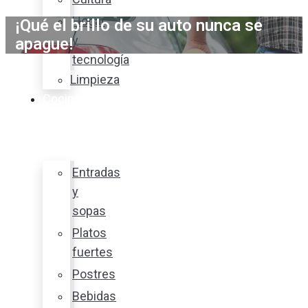
Hogar
¡Qué el brillo de su auto nunca se
y
apague!
tecnología
Limpieza
Cocina
con
sabor
Entradas
y
sopas
Platos
fuertes
Postres
Bebidas