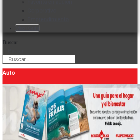
Favorita en acción
Corporativo
Emprendimiento
Maxi Guía
Buscar
Buscar
Auto