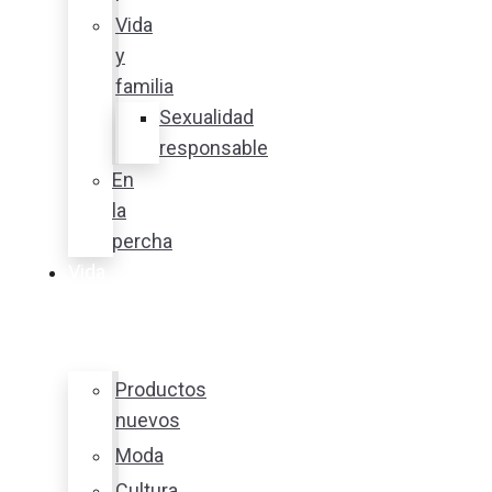
Vida
y
familia
Sexualidad
responsable
En
la
percha
Vida
y
estilo
Productos
nuevos
Moda
Cultura