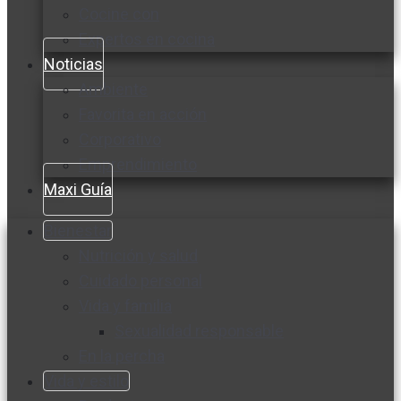
Cocine con
Expertos en cocina
Noticias
Ambiente
Favorita en acción
Corporativo
Emprendimiento
Maxi Guía
Bienestar
Nutrición y salud
Cuidado personal
Vida y familia
Sexualidad responsable
En la percha
Vida y estilo