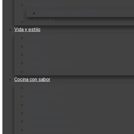
Vida y familia
Sexualidad responsable
En la percha
Vida y estilo
Productos nuevos
Moda
Cultura
Hogar y tecnología
Limpieza
Cocina con sabor
Entradas y sopas
Platos fuertes
Postres
Bebidas y licores
Cocina ecuatoriana
Cocina internacional