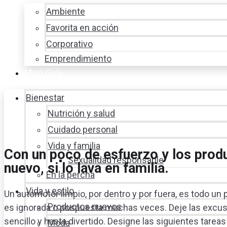
Ambiente
Favorita en acción
Corporativo
Emprendimiento
Maxi Guía
Bienestar
Nutrición y salud
Cuidado personal
Vida y familia
Con un poco de esfuerzo y los pro
Sexualidad responsable
nuevo, si lo lava en familia.
En la percha
Vida y estilo
Un automotor limpio, por dentro y por fuera, es todo un 
Productos nuevos
es ignorada o pospuesta muchas veces. Deje las excusas
sencillo y hasta divertido. Designe las siguientes tarea
Moda