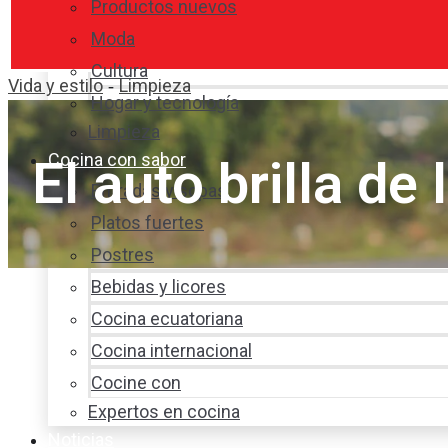
Productos nuevos
Moda
Cultura
Vida y estilo
Limpieza
-
Hogar y tecnología
Limpieza
Cocina con sabor
El auto brilla de 
Entradas y sopas
Platos fuertes
Postres
Bebidas y licores
Cocina ecuatoriana
Cocina internacional
Cocine con
Expertos en cocina
Noticias