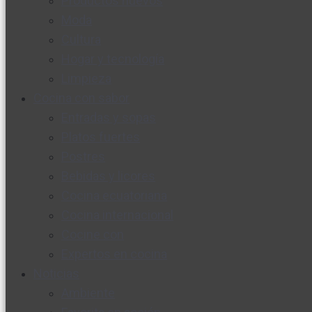
Productos nuevos
Moda
Cultura
Hogar y tecnología
Limpieza
Cocina con sabor
Entradas y sopas
Platos fuertes
Postres
Bebidas y licores
Cocina ecuatoriana
Cocina internacional
Cocine con
Expertos en cocina
Noticias
Ambiente