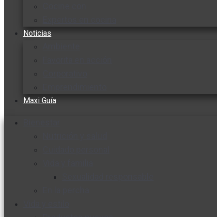
Cocine con
Expertos en cocina
Noticias
Ambiente
Favorita en acción
Corporativo
Emprendimiento
Maxi Guía
Bienestar
Nutrición y salud
Cuidado personal
Vida y familia
Sexualidad responsable
En la percha
Vida y estilo