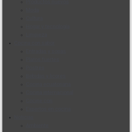
Productos nuevos
Moda
Cultura
Hogar y tecnología
Limpieza
Cocina con sabor
Entradas y sopas
Platos fuertes
Postres
Bebidas y licores
Cocina ecuatoriana
Cocina internacional
Cocine con
Expertos en cocina
Noticias
Ambiente