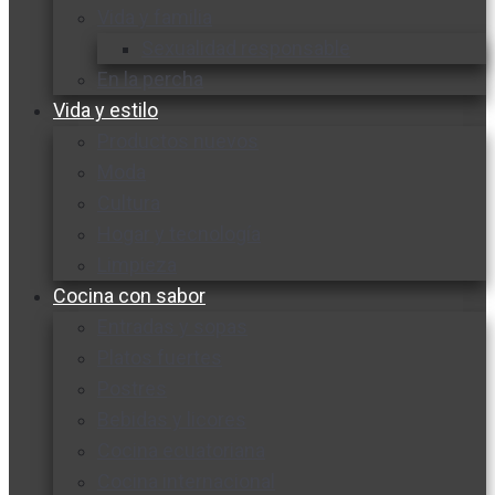
Vida y familia
Sexualidad responsable
En la percha
Vida y estilo
Productos nuevos
Moda
Cultura
Hogar y tecnología
Limpieza
Cocina con sabor
Entradas y sopas
Platos fuertes
Postres
Bebidas y licores
Cocina ecuatoriana
Cocina internacional