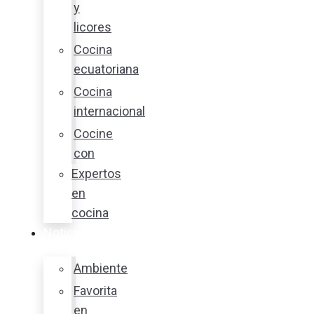
y
licores
Cocina
ecuatoriana
Cocina
internacional
Cocine
con
Expertos
en
cocina
Noticias
Ambiente
Favorita
en