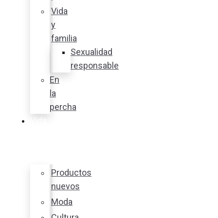
Vida
y
familia
Sexualidad
responsable
En
la
percha
Vida
y
estilo
Productos
nuevos
Moda
Cultura