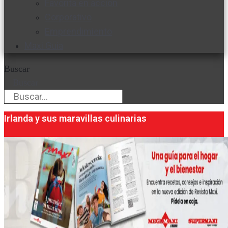
Favorita en acción
Corporativo
Emprendimiento
Maxi Guía
Buscar
Buscar
Irlanda y sus maravillas culinarias