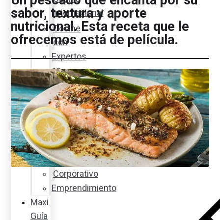
Un pescado que encanta por su
sabor, textura y aporte
internacional
nutricional. Esta receta que le
Cocine
ofrecemos está de película.
con
Expertos
en
cocina
Noticias
Ambiente
Favorita
en
acción
Corporativo
Emprendimiento
Maxi
Guía