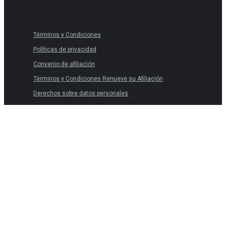
Términos y Condiciones
Políticas de privacidad
Convenio de afiliación
Términos y Condiciones Renueve su Afiliación
Derechos sobre datos personales
Términos y Condiciones
Políticas de privacidad
Convenio de afiliación
Términos y Condiciones Renueve su Afiliación
Derechos sobre datos personales