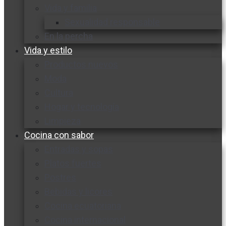
Vida y familia
Sexualidad responsable
En la percha
Vida y estilo
Productos nuevos
Moda
Cultura
Hogar y tecnología
Limpieza
Cocina con sabor
Entradas y sopas
Platos fuertes
Postres
Bebidas y licores
Cocina ecuatoriana
Cocina internacional