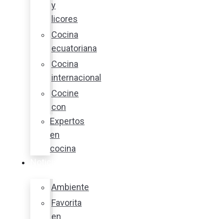
y
licores
Cocina
ecuatoriana
Cocina
internacional
Cocine
con
Expertos
en
cocina
Noticias
Ambiente
Favorita
en