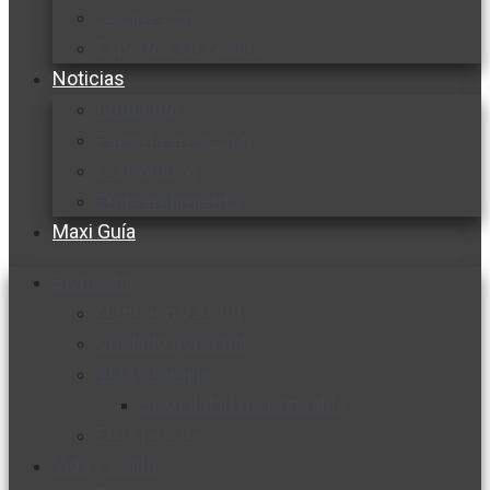
Cocine con
Expertos en cocina
Noticias
Ambiente
Favorita en acción
Corporativo
Emprendimiento
Maxi Guía
Bienestar
Nutrición y salud
Cuidado personal
Vida y familia
Sexualidad responsable
En la percha
Vida y estilo