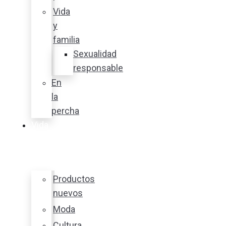
Vida
y
familia
Sexualidad
responsable
En
la
percha
Vida
y
estilo
Productos
nuevos
Moda
Cultura