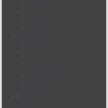
Productos nuevos
Moda
Cultura
Hogar y tecnología
Limpieza
Cocina con sabor
Entradas y sopas
Platos fuertes
Postres
Bebidas y licores
Cocina ecuatoriana
Cocina internacional
Cocine con
Expertos en cocina
Noticias
Ambiente