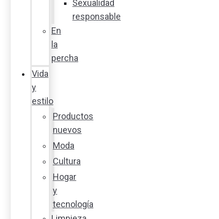
Sexualidad
responsable
En
la
percha
Vida
y
estilo
Productos
nuevos
Moda
Cultura
Hogar
y
tecnología
Limpieza