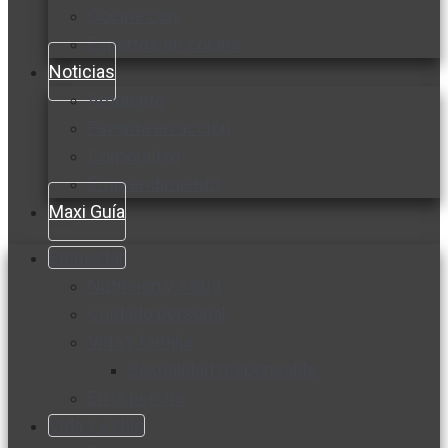
Cocine con
Expertos en cocina
Noticias
Ambiente
Favorita en acción
Corporativo
Emprendimiento
Maxi Guía
Bienestar
Nutrición y salud
Cuidado personal
Vida y familia
Sexualidad responsable
En la percha
Vida y estilo