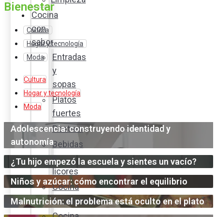
Bienestar
Cocina
con
Cultura
sabor
Hogar y tecnología
Entradas
Moda
y
Cultura
sopas
Hogar y tecnología
Platos
Moda
fuertes
Adolescencia: construyendo identidad y
Postres
autonomía
Bebidas
y
¿Tu hijo empezó la escuela y sientes un vacío?
licores
Niños y azúcar: cómo encontrar el equilibrio
Cocina
ecuatoriana
Malnutrición: el problema está oculto en el plato
Cocina