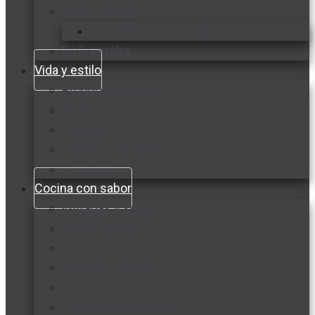
Vida y familia
Sexualidad responsable
En la percha
Vida y estilo
Productos nuevos
Moda
Cultura
Hogar y tecnología
Limpieza
Cocina con sabor
Entradas y sopas
Platos fuertes
Postres
Bebidas y licores
Cocina ecuatoriana
Cocina internacional