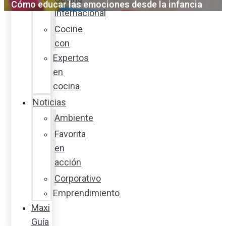
Cómo educar las emociones desde la infancia
internacional
Cocine
con
Expertos
en
cocina
Noticias
Ambiente
Favorita
en
acción
Corporativo
Emprendimiento
Maxi
Guía