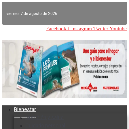
Ir
al
viernes 7 de agosto de 2026
contenido
Facebook-f
Instagram
Twitter
Youtube
Bienestar
Nutrición y salud
Cuidado personal