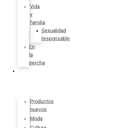
Vida
y
familia
Sexualidad
responsable
En
la
percha
Vida
y
estilo
Productos
nuevos
Moda
Cultura