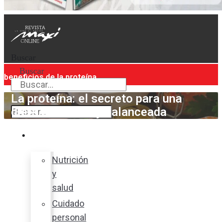
Buscar
Buscar
beneficios de la proteína
La proteína: el secreto para una
Buscar
dieta saludable y balanceada
Bienestar
Nutrición
y
salud
Cuidado
personal