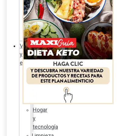
Sexualidad
responsable
En
la
percha
Vida
y
estilo
Productos
nuevos
Moda
Cultura
Hogar
y
tecnología
Limpieza