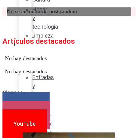
Hogar
No se encontraron post random
y
tecnología
Limpieza
Artículos destacados
Cocina
con
No hay destacados
sabor
No hay destacados
Entradas
y
Síganos
sopas
Platos
Facebook
fuertes
Instagram
Postres
YouTube
Bebidas