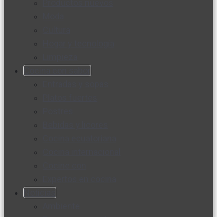
Productos nuevos
Moda
Cultura
Hogar y tecnología
Limpieza
Cocina con sabor
Entradas y sopas
Platos fuertes
Postres
Bebidas y licores
Cocina ecuatoriana
Cocina internacional
Cocine con
Expertos en cocina
Noticias
Ambiente